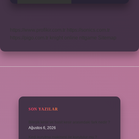
https://www.profikir.com.tr
https://sonics.com.tr
https://pigo.com.tr
knight online
nttgame
Sitemap
SIDEBAR
SON YAZILAR
Bileşik kesir ve basit kesir arasındaki fark nedir ?
Ağustos 6, 2026
Kedi kurutma makinesi ile kurutulur mu ?