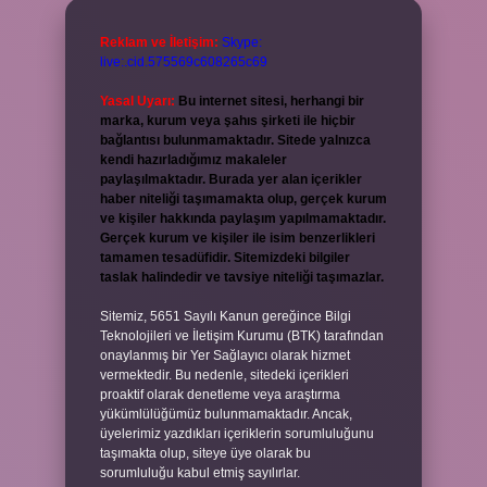
Reklam ve İletişim:
Skype:
live:.cid.575569c608265c69
Yasal Uyarı:
Bu internet sitesi, herhangi bir
marka, kurum veya şahıs şirketi ile hiçbir
bağlantısı bulunmamaktadır. Sitede yalnızca
kendi hazırladığımız makaleler
paylaşılmaktadır. Burada yer alan içerikler
haber niteliği taşımamakta olup, gerçek kurum
ve kişiler hakkında paylaşım yapılmamaktadır.
Gerçek kurum ve kişiler ile isim benzerlikleri
tamamen tesadüfidir. Sitemizdeki bilgiler
taslak halindedir ve tavsiye niteliği taşımazlar.
Sitemiz, 5651 Sayılı Kanun gereğince Bilgi
Teknolojileri ve İletişim Kurumu (BTK) tarafından
onaylanmış bir Yer Sağlayıcı olarak hizmet
vermektedir. Bu nedenle, sitedeki içerikleri
proaktif olarak denetleme veya araştırma
yükümlülüğümüz bulunmamaktadır. Ancak,
üyelerimiz yazdıkları içeriklerin sorumluluğunu
taşımakta olup, siteye üye olarak bu
sorumluluğu kabul etmiş sayılırlar.