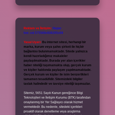
Reklam ve İletişim:
Skype:
live:.cid.575569c608265c69
Yasal Uyarı:
Bu internet sitesi, herhangi bir
marka, kurum veya şahıs şirketi ile hiçbir
bağlantısı bulunmamaktadır. Sitede yalnızca
kendi hazırladığımız makaleler
paylaşılmaktadır. Burada yer alan içerikler
haber niteliği taşımamakta olup, gerçek kurum
ve kişiler hakkında paylaşım yapılmamaktadır.
Gerçek kurum ve kişiler ile isim benzerlikleri
tamamen tesadüfidir. Sitemizdeki bilgiler
taslak halindedir ve tavsiye niteliği taşımazlar.
Sitemiz, 5651 Sayılı Kanun gereğince Bilgi
Teknolojileri ve İletişim Kurumu (BTK) tarafından
onaylanmış bir Yer Sağlayıcı olarak hizmet
vermektedir. Bu nedenle, sitedeki içerikleri
proaktif olarak denetleme veya araştırma