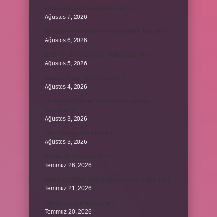
Kalın sesli kadın sesine ne denir ?
Ağustos 7, 2026
Bileşik kesir ve basit kesir arasındaki fark nedir ?
Ağustos 6, 2026
Kedi kurutma makinesi ile kurutulur mu ?
Ağustos 5, 2026
Avanos hangi şehrin ilçesidir ?
Ağustos 4, 2026
2025 Tarım Destek Ödemesi Ne Zaman
Yapılacak ?
Ağustos 3, 2026
2024 Ballon d’Or kime gitti ?
Ağustos 3, 2026
Kozanoğulları avşar mı ?
Temmuz 26, 2026
Avene Cicalfate yara izleri için kullanılabilir mi ?
Temmuz 21, 2026
380 kan şekeri normal mi ?
Temmuz 20, 2026