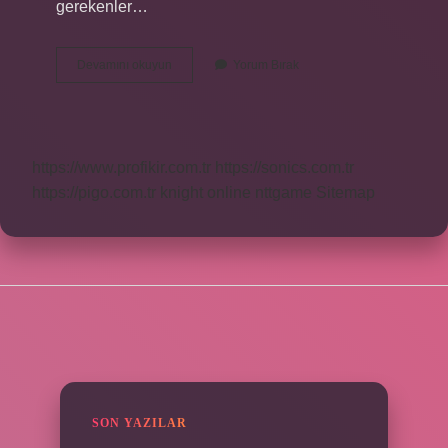
gerekenler…
Vergisiz
Devamını okuyun
Yorum Bırak
Telefon
Başka
Hat
Kullanabilir
Mi
https://www.profikir.com.tr
https://sonics.com.tr
https://pigo.com.tr
knight online
nttgame
Sitemap
SIDEBAR
SON YAZILAR