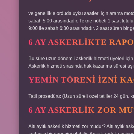
ve genellikle orduda uyku saatleri için arama moto
sabah 5:00 arasındadır. Tekne nöbeti 1 saat tutulu
9:00 ile sabah 6:30 arasındadır. 2 saat süren bir g
6 AY ASKERLIKTE RAP
Bu süre uzun dönemli askerlik hizmeti üyeleri için 
Askerlik hizmeti sırasında hak kazanma süresi aşılı
YEMIN TÖRENI IZNI K
Tatil prosedürü: (Uzun süreli özel tatiller 24 gün, k
6 AY ASKERLIK ZOR MU
Altı aylık askerlik hizmeti zor mudur? Altı aylık ask
zorlayıcı bir deneyim olabilir. Ancak zorluk seviyes