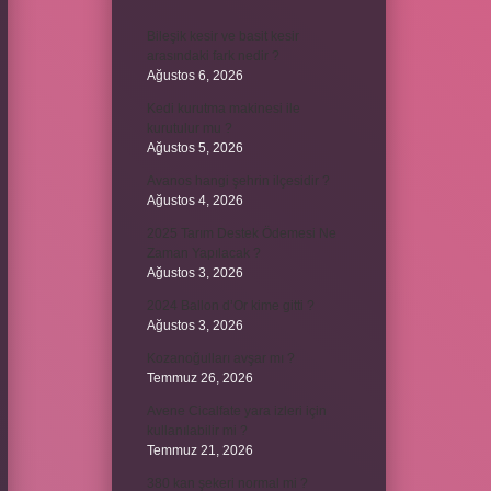
Bileşik kesir ve basit kesir
arasındaki fark nedir ?
Ağustos 6, 2026
Kedi kurutma makinesi ile
kurutulur mu ?
Ağustos 5, 2026
Avanos hangi şehrin ilçesidir ?
Ağustos 4, 2026
2025 Tarım Destek Ödemesi Ne
Zaman Yapılacak ?
Ağustos 3, 2026
2024 Ballon d’Or kime gitti ?
Ağustos 3, 2026
Kozanoğulları avşar mı ?
Temmuz 26, 2026
Avene Cicalfate yara izleri için
kullanılabilir mi ?
Temmuz 21, 2026
380 kan şekeri normal mi ?