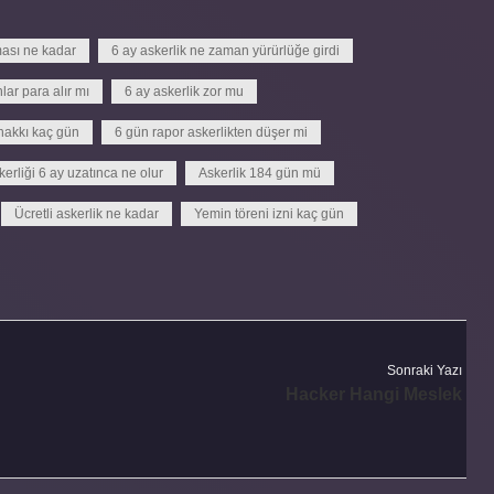
ması ne kadar
6 ay askerlik ne zaman yürürlüğe girdi
lar para alır mı
6 ay askerlik zor mu
 hakkı kaç gün
6 gün rapor askerlikten düşer mi
kerliği 6 ay uzatınca ne olur
Askerlik 184 gün mü
Ücretli askerlik ne kadar
Yemin töreni izni kaç gün
Sonraki Yazı
Hacker Hangi Meslek