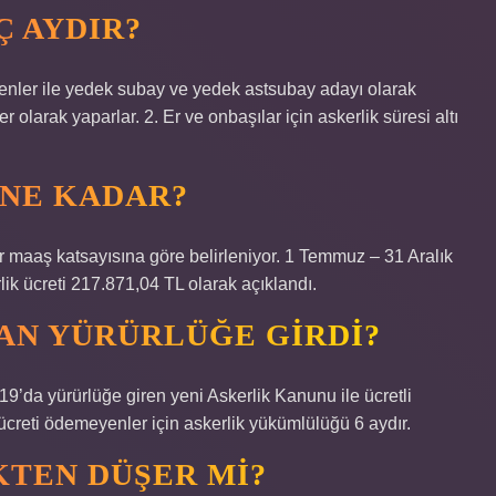
 AYDIR?
irenler ile yedek subay ve yedek astsubay adayı olarak
r olarak yaparlar. 2. Er ve onbaşılar için askerlik süresi altı
 NE KADAR?
ur maaş katsayısına göre belirleniyor. 1 Temmuz – 31 Aralık
lik ücreti 217.871,04 TL olarak açıklandı.
MAN YÜRÜRLÜĞE GIRDI?
9’da yürürlüğe giren yeni Askerlik Kanunu ile ücretli
u ücreti ödemeyenler için askerlik yükümlülüğü 6 aydır.
KTEN DÜŞER MI?