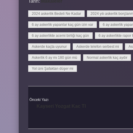
Tarih:
Makaleler
2024 askerlik Bedeli Ne Kadar
2024 yılı askerlik borçlan
6 ay askerlik yapanlar kaç gün izin var
6 ay askerlik yapan
6 ay askerlikte acemi birliği kaç gün
6 ay askerlikte rapor
Askerde kaçta uyunur
Askerde telefon serbest mi
As
Askerlik 6 ay mı 180 gün mü
Normal askerlik kaç aydır
Yol izni Şafaktan düşer mi
Önceki Yazı
Kayseri Yozgat Kac Tl