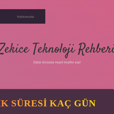
Hakkımızda
Zekice Teknoloji Rehber
Dijital dünyada neşeli keşifler yap!
K SÜRESI KAÇ GÜN