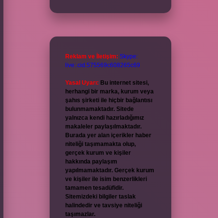
Reklam ve İletişim:
Skype:
live:.cid.575569c608265c69
Yasal Uyarı:
Bu internet sitesi,
herhangi bir marka, kurum veya
şahıs şirketi ile hiçbir bağlantısı
bulunmamaktadır. Sitede
yalnızca kendi hazırladığımız
makaleler paylaşılmaktadır.
Burada yer alan içerikler haber
niteliği taşımamakta olup,
gerçek kurum ve kişiler
hakkında paylaşım
yapılmamaktadır. Gerçek kurum
ve kişiler ile isim benzerlikleri
tamamen tesadüfidir.
Sitemizdeki bilgiler taslak
halindedir ve tavsiye niteliği
taşımazlar.