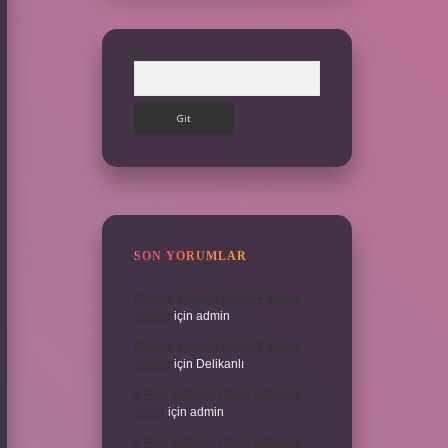
Arama
SON YORUMLAR
Mahalli Idareler Hangi Kanuna
Tabidir
için
admin
Mahalli Idareler Hangi Kanuna
Tabidir
için
Delikanlı
5 Aylık Bebeğe Hangi Sebzeler
Verilir
için
admin
5 Aylık Bebeğe Hangi Sebzeler