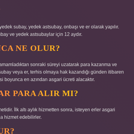
?
yedek subay, yedek astsubay, onbaşı ve er olarak yapılır.
ubay ve yedek astsubaylar için 12 aydır.
NCA NE OLUR?
ni tamamladıktan sonraki süreyi uzatarak para kazanma ve
stsubay veya er, terhis olmaya hak kazandığı günden itibaren
si boyunca en azından asgari ücreti alacaktır.
AR PARA ALIR MI?
metidir. İlk altı aylık hizmetten sonra, isteyen erler asgari
a hizmet edebilirler.
UR?