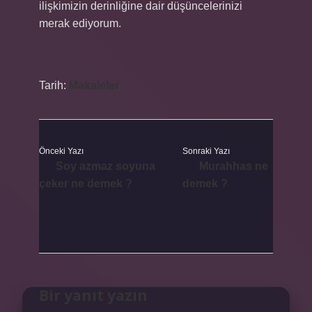
ilişkimizin derinliğine dair düşüncelerinizi
merak ediyorum.
Tarih:
Makaleler
Önceki Yazı
Sonraki Yazı
Soy azmaz soyuna
Murahhas ne
çeker ne demek ?
demek ?
Bir yanıt yazın