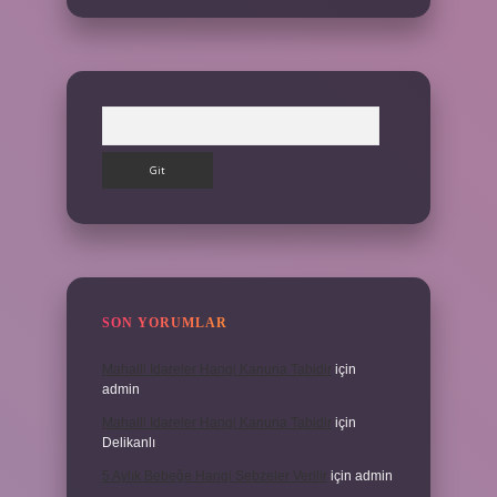
Arama
SON YORUMLAR
Mahalli Idareler Hangi Kanuna Tabidir
için
admin
Mahalli Idareler Hangi Kanuna Tabidir
için
Delikanlı
5 Aylık Bebeğe Hangi Sebzeler Verilir
için
admin