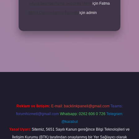
5 Aylık Bebeğe Hangi Sebzeler Verilir
için
Fatma
Motor Gelişim Ilkeleri Nelerdir
için
admin
xper giriş
Reklam ve İletişim:
E-mail:
backlinkpaneli@gmail.com
Teams:
forumhizmeti@gmail.com
Whatsapp: 0262 606 0 726
Telegram:
@karabul
Yasal Uyarı:
Sitemiz, 5651 Sayılı Kanun gereğince Bilgi Teknolojileri ve
İletişim Kurumu (BTK) tarafından onaylanmış bir Yer Sağlayıcı olarak