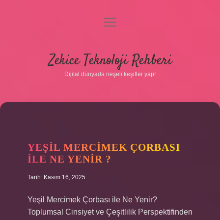
menüyü
aç
Anasayfa
Zekice Teknoloji Rehberi
Gizlilik Politikası
Dijital dünyada neşeli keşifler yap!
Yasal Uyarı
Hakkımızda
YEŞIL MERCIMEK ÇORBASI
ILE NE YENIR ?
Tarih: Kasım 16, 2025
Yeşil Mercimek Çorbası ile Ne Yenir?
Toplumsal Cinsiyet ve Çeşitlilik Perspektifinden