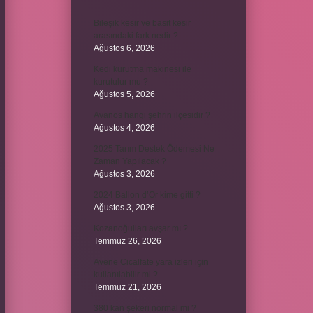
Bileşik kesir ve basit kesir
arasındaki fark nedir ?
Ağustos 6, 2026
Kedi kurutma makinesi ile
kurutulur mu ?
Ağustos 5, 2026
Avanos hangi şehrin ilçesidir ?
Ağustos 4, 2026
2025 Tarım Destek Ödemesi Ne
Zaman Yapılacak ?
Ağustos 3, 2026
2024 Ballon d’Or kime gitti ?
Ağustos 3, 2026
Kozanoğulları avşar mı ?
Temmuz 26, 2026
Avene Cicalfate yara izleri için
kullanılabilir mi ?
Temmuz 21, 2026
380 kan şekeri normal mi ?