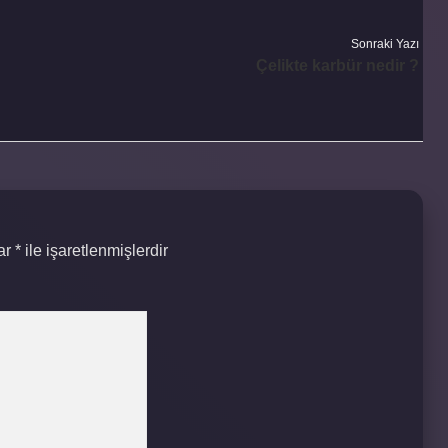
Sonraki Yazı
Çelikte karbür nedir ?
lar
*
ile işaretlenmişlerdir