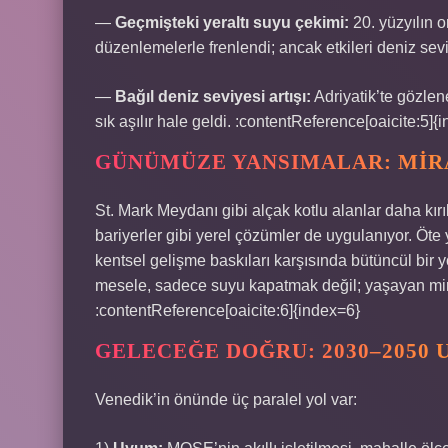
—
Geçmişteki yeraltı suyu çekimi:
20. yüzyılın 
düzenlemelerle frenlendi; ancak etkileri deniz sev
—
Bağıl deniz seviyesi artışı:
Adriyatik’te gözlen
sık aşılır hale geldi. :contentReference[oaicite:5]{
GÜNÜMÜZE YANSIMALAR: MIRA
St. Mark Meydanı gibi alçak kotlu alanlar daha kırı
bariyerler gibi yerel çözümler de uygulanıyor. Öte
kentsel gelişme baskıları karşısında bütüncül bir y
mesele, sadece suyu kapatmak değil; yaşayan mirası
:contentReference[oaicite:6]{index=6}
GELECEĞE DOĞRU: 2030–2050 
Venedik’in önünde üç paralel yol var: