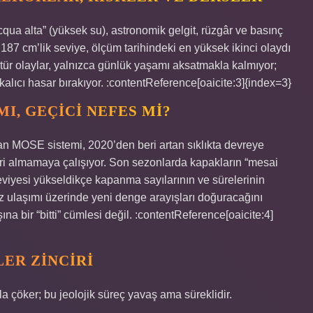
ua alta” (yüksek su), astronomik gelgit, rüzgâr ve basınç
187 cm’lik seviye, ölçüm tarihindeki en yüksek ikinci olaydı
u tür olaylar, yalnızca günlük yaşamı aksatmakla kalmıyor;
alıcı hasar bırakıyor. :contentReference[oaicite:3]{index=3}
I, GEÇICI NEFES MI?
n MOSE sistemi, 2020’den beri artan sıklıkta devreye
çeri almamaya çalışıyor. Son sezonlarda kapakların “mesai
seviyesi yükseldikçe kapanma sayılarının ve sürelerinin
iz ulaşımı üzerinde yeni denge arayışları doğuracağını
na bir “bitti” cümlesi değil. :contentReference[oaicite:4]
ER ZINCIRI
a çöker; bu jeolojik süreç yavaş ama süreklidir.