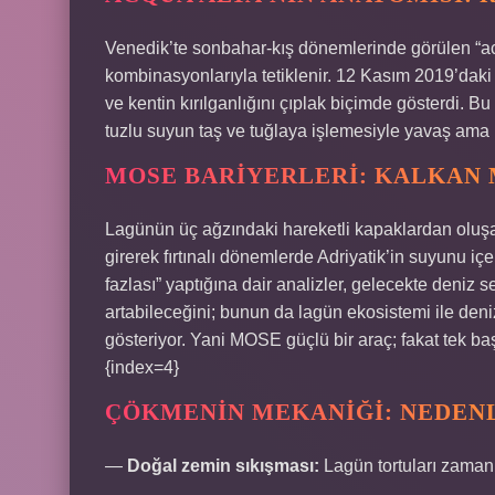
Venedik’te sonbahar-kış dönemlerinde görülen “acq
kombinasyonlarıyla tetiklenir. 12 Kasım 2019’daki 
ve kentin kırılganlığını çıplak biçimde gösterdi. B
tuzlu suyun taş ve tuğlaya işlemesiyle yavaş ama k
MOSE BARIYERLERI: KALKAN M
Lagünün üç ağzındaki hareketli kapaklardan oluşa
girerek fırtınalı dönemlerde Adriyatik’in suyunu i
fazlası” yaptığına dair analizler, gelecekte deniz 
artabileceğini; bunun da lagün ekosistemi ile den
gösteriyor. Yani MOSE güçlü bir araç; fakat tek başı
{index=4}
ÇÖKMENIN MEKANIĞI: NEDENL
—
Doğal zemin sıkışması:
Lagün tortuları zamanl