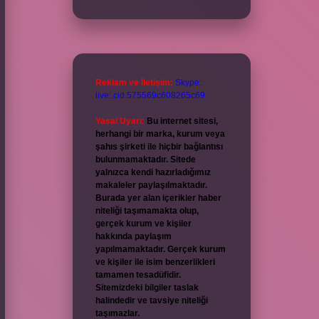
Reklam ve İletişim:
Skype:
live:.cid.575569c608265c69
Yasal Uyarı:
Bu internet sitesi,
herhangi bir marka, kurum veya
şahıs şirketi ile hiçbir bağlantısı
bulunmamaktadır. Sitede
yalnızca kendi hazırladığımız
makaleler paylaşılmaktadır.
Burada yer alan içerikler haber
niteliği taşımamakta olup,
gerçek kurum ve kişiler
hakkında paylaşım
yapılmamaktadır. Gerçek kurum
ve kişiler ile isim benzerlikleri
tamamen tesadüfidir.
Sitemizdeki bilgiler taslak
halindedir ve tavsiye niteliği
taşımazlar.