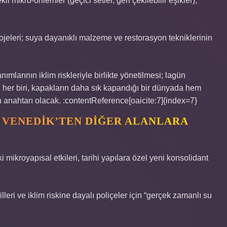
i mikro-önlemler (geçici setler, geri çekilebilir eşikler),
rojeleri; suya dayanıklı malzeme ve restorasyon tekniklerinin
anımlarının iklim riskleriyle birlikte yönetilmesi; lagün
ın her biri, kapakların daha sık kapandığı bir dünyada hem
anahtarı olacak. :contentReference[oaicite:7]{index=7}
 VENEDIK’TEN DIĞER ALANLARA
ki mikroyapısal etkileri, tarihi yapılara özel yeni konsolidant
villeri ve iklim riskine dayalı poliçeler için “gerçek zamanlı su