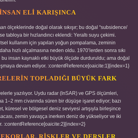
NSAN ELI KARIŞINCA
n ölçeklerinde doğal olarak sıkışır; bu doğal “subsidence/
se tabloya bir hızlandırıcı eklendi: Yeraltı suyu çekimi.
ntsel kullanım için yapılan yoğun pompalama, zeminin
 daha hızlı alçalmasına neden oldu. 1970’lerden sonra sıkı
e bu insan kaynaklı etki büyük ölçüde durduruldu; ama doğal
lışmaya devam ediyor. :contentReference[oaicite:1]{index=1}
ELERIN TOPLADIĞI BÜYÜK FARK
lerle yazılıyor. Uydu radar (InSAR) ve GPS ölçümleri,
ma 1–2 mm civarında süren bir düşüşe işaret ediyor; bazı
, küresel ve bölgesel deniz seviyesi artışıyla birleşince
Kısacası, zemin yavaşça inerken deniz de yükseliyor ve iki
r. :contentReference[oaicite:2]{index=2}
REKORLAR, RISKLER VE DERSLER