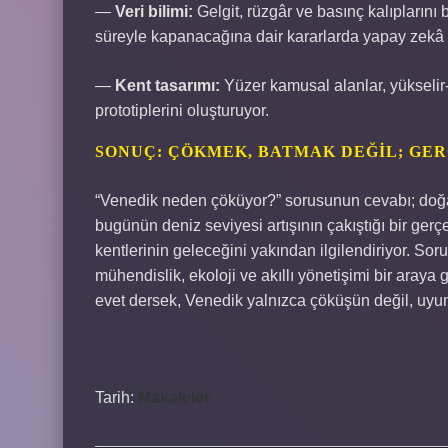
—
Veri bilimi:
Gelgit, rüzgâr ve basınç kalıplarını 
süreyle kapanacağına dair kararlarda yapay zekâ d
—
Kent tasarımı:
Yüzer kamusal alanlar, yükselir-al
prototiplerini oluşturuyor.
SONUÇ: ÇÖKMEK, BATMAK DEĞIL; GER
“Venedik neden çöküyor?” sorusunun cevabı; doğal
bugünün deniz seviyesi artışının çakıştığı bir gerçe
kentlerinin geleceğini yakından ilgilendiriyor. So
mühendislik, ekoloji ve akıllı yönetişimi bir araya 
evet dersek, Venedik yalnızca çöküşün değil, uyum
Tarih:
Makaleler