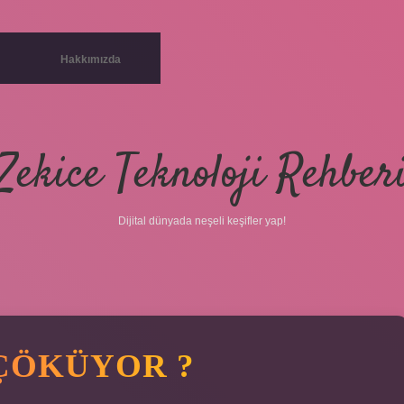
Hakkımızda
Zekice Teknoloji Rehber
Dijital dünyada neşeli keşifler yap!
ÇÖKÜYOR ?