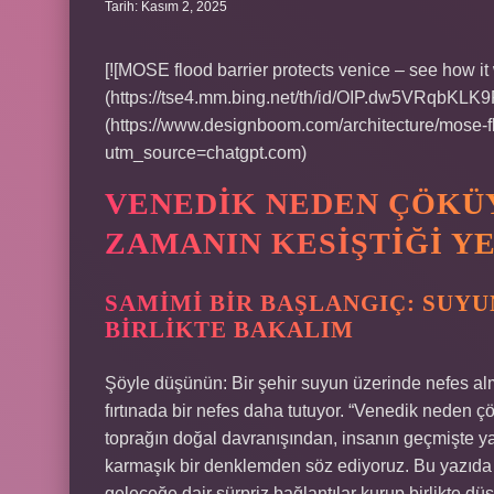
Tarih: Kasım 2, 2025
[![MOSE flood barrier protects venice – see how it
(https://tse4.mm.bing.net/th/id/OIP.dw5VRqbK
(https://www.designboom.com/architecture/mose-f
utm_source=chatgpt.com)
VENEDIK NEDEN ÇÖKÜY
ZAMANIN KESIŞTIĞI Y
SAMIMI BIR BAŞLANGIÇ: SUY
BIRLIKTE BAKALIM
Şöyle düşünün: Bir şehir suyun üzerinde nefes alma
fırtınada bir nefes daha tutuyor. “Venedik neden
toprağın doğal davranışından, insanın geçmişte ya
karmaşık bir denklemden söz ediyoruz. Bu yazıda
geleceğe dair sürpriz bağlantılar kurup birlikte dü