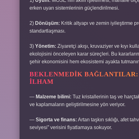
1)
Uyum:
MOSE’nin akıllı işletilmesi, mahalle ölçekl
erken uyarı sistemlerinin güçlendirilmesi.
2)
Dönüşüm:
Kritik altyapı ve zemin iyileştirme p
standartlaşması.
3)
Yönetim:
Ziyaretçi akışı, kruvaziyer ve kıyı kull
ekolojisini önceleyen karar süreçleri. Bu kararlar
şehir ekonomisini hem ekosistemi ayakta tutmanın 
BEKLENMEDIK BAĞLANTILAR:
İLHAM
—
Malzeme bilimi:
Tuz kristallerinin taş ve harçta
ve kaplamaların geliştirilmesine yön veriyor.
—
Sigorta ve finans:
Artan taşkın sıklığı, afet tah
seviyesi” verisini fiyatlamaya sokuyor.