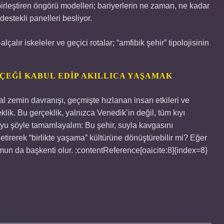
birleştiren öngörü modelleri; bariyerlerin ne zaman, ne kadar
estekli panelleri besliyor.
çalır iskeleler ve geçici rotalar; “amfibik şehir” tipolojisinin
ÇEĞI KABUL EDIP AKILLICA YAŞAMAK
 zemin davranışı, geçmişte hızlanan insan etkileri ve
klik. Bu gerçeklik, yalnızca Venedik’in değil, tüm kıyı
ruyu şöyle tamamlayalım: Bu şehir, suyla kavgasını
getirerek “birlikte yaşama” kültürüne dönüştürebilir mi? Eğer
un da başkenti olur. :contentReference[oaicite:8]{index=8}