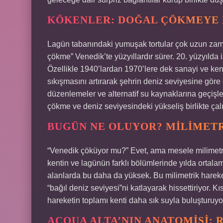
KÖKENLER: DOĞAL ÇÖKMEYE İ
Lagün tabanındaki yumuşak tortular çok uzun zama
çökme” Venedik’te yüzyıllardır sürer. 20. yüzyılda i
Özellikle 1940’lardan 1970’lere dek sanayi ve ke
sıkışmasını artırarak şehrin deniz seviyesine göre
düzenlemeler ve alternatif su kaynaklarına geçişl
çökme ve deniz seviyesindeki yükseliş birlikte ça
BUGÜN NE OLUYOR? MILIMETR
“Venedik çöküyor mu?” Evet, ama mesele milimetre
kentin ve lagünün farklı bölümlerinde yılda ortala
alanlarda bu daha da yüksek. Bu milimetrik hareket
“bağıl deniz seviyesi”ni katlayarak hissettiriyor. 
hareketin toplamı kenti daha sık suyla buluşturuyo
ACQUA ALTA’NIN ANATOMISI: 