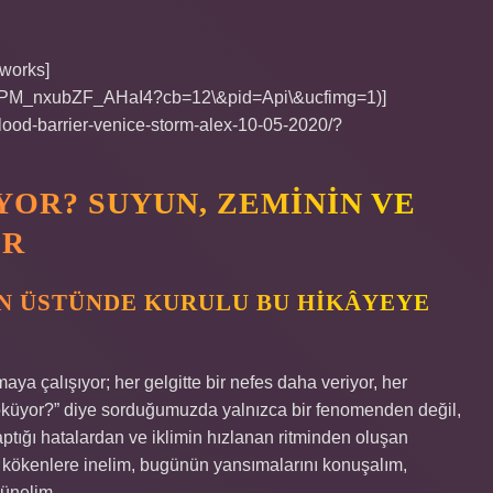
 works]
LK9PM_nxubZF_AHaI4?cb=12\&pid=Api\&ucfimg=1)]
lood-barrier-venice-storm-alex-10-05-2020/?
OR? SUYUN, ZEMININ VE
ER
UN ÜSTÜNDE KURULU BU HIKÂYEYE
ya çalışıyor; her gelgitte bir nefes daha veriyor, her
 çöküyor?” diye sorduğumuzda yalnızca bir fenomenden değil,
ptığı hatalardan ve iklimin hızlanan ritminden oluşan
 kökenlere inelim, bugünün yansımalarını konuşalım,
şünelim.