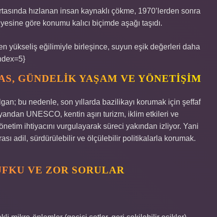
ortasında hızlanan insan kaynaklı çökme, 1970’lerden sonra
iyesine göre konumu kalıcı biçimde aşağı taşıdı.
en yükseliş eğilimiyle birleşince, suyun eşik değerleri daha
index=5}
S, GÜNDELIK YAŞAM VE YÖNETIŞIM
lgan; bu nedenle, son yıllarda bazilikayı korumak için şeffaf
 yandan UNESCO, kentin aşırı turizm, iklim etkileri ve
önetim ihtiyacını vurgulayarak süreci yakından izliyor. Yani
 adil, sürdürülebilir ve ölçülebilir politikalarla korumak.
UFKU VE ZOR SORULAR