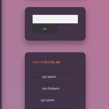
Arama
SON YORUMLAR
Mahalli Idareler Hangi Kanuna
Tabidir
için
admin
Mahalli Idareler Hangi Kanuna
Tabidir
için
Delikanlı
5 Aylık Bebeğe Hangi Sebzeler
Verilir
için
admin
5 Aylık Bebeğe Hangi Sebzeler