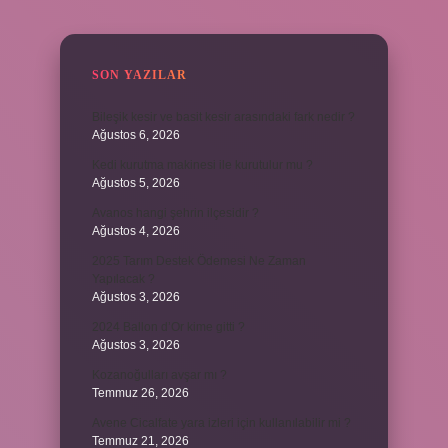
SIDEBAR
SON YAZILAR
Bileşik kesir ve basit kesir arasındaki fark nedir ?
Ağustos 6, 2026
Kedi kurutma makinesi ile kurutulur mu ?
Ağustos 5, 2026
Avanos hangi şehrin ilçesidir ?
Ağustos 4, 2026
2025 Tarım Destek Ödemesi Ne Zaman
Yapılacak ?
Ağustos 3, 2026
2024 Ballon d’Or kime gitti ?
Ağustos 3, 2026
Kozanoğulları avşar mı ?
Temmuz 26, 2026
Avene Cicalfate yara izleri için kullanılabilir mi ?
Temmuz 21, 2026