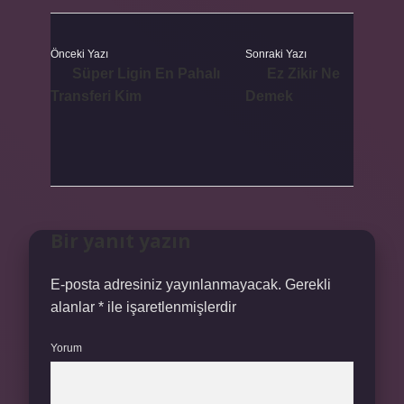
Önceki Yazı
Sonraki Yazı
Süper Ligin En Pahalı
Ez Zikir Ne
Transferi Kim
Demek
Bir yanıt yazın
E-posta adresiniz yayınlanmayacak.
Gerekli
alanlar
*
ile işaretlenmişlerdir
Yorum