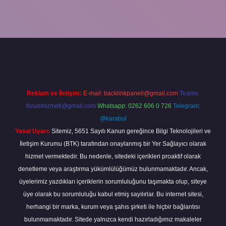
exper giriş
Reklam ve İletişim:
E-mail:
backlinkpaneli@gmail.com
Teams:
forumhizmeti@gmail.com
Whatsapp: 0262 606 0 726
Telegram:
@karabul
Yasal Uyarı:
Sitemiz, 5651 Sayılı Kanun gereğince Bilgi Teknolojileri ve
İletişim Kurumu (BTK) tarafından onaylanmış bir Yer Sağlayıcı olarak
hizmet vermektedir. Bu nedenle, sitedeki içerikleri proaktif olarak
denetleme veya araştırma yükümlülüğümüz bulunmamaktadır. Ancak,
üyelerimiz yazdıkları içeriklerin sorumluluğunu taşımakta olup, siteye
üye olarak bu sorumluluğu kabul etmiş sayılırlar. Bu internet sitesi,
herhangi bir marka, kurum veya şahıs şirketi ile hiçbir bağlantısı
bulunmamaktadır. Sitede yalnızca kendi hazırladığımız makaleler