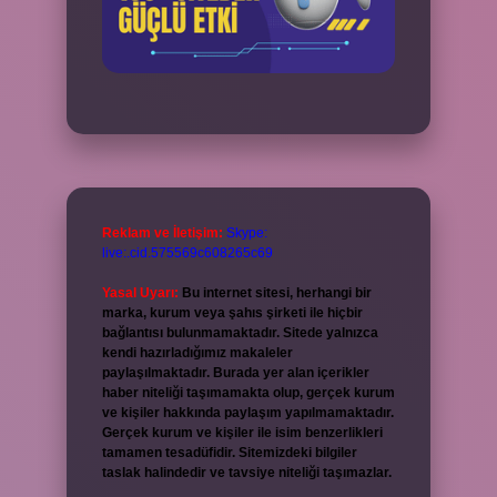
Reklam ve İletişim:
Skype:
live:.cid.575569c608265c69
Yasal Uyarı:
Bu internet sitesi, herhangi bir
marka, kurum veya şahıs şirketi ile hiçbir
bağlantısı bulunmamaktadır. Sitede yalnızca
kendi hazırladığımız makaleler
paylaşılmaktadır. Burada yer alan içerikler
haber niteliği taşımamakta olup, gerçek kurum
ve kişiler hakkında paylaşım yapılmamaktadır.
Gerçek kurum ve kişiler ile isim benzerlikleri
tamamen tesadüfidir. Sitemizdeki bilgiler
taslak halindedir ve tavsiye niteliği taşımazlar.