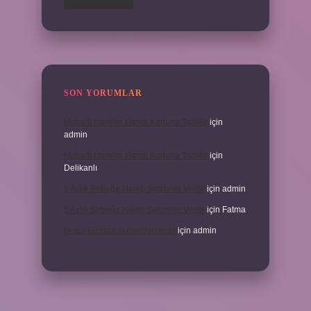
SON YORUMLAR
Mahalli Idareler Hangi Kanuna Tabidir
için
admin
Mahalli Idareler Hangi Kanuna Tabidir
için
Delikanlı
5 Aylık Bebeğe Hangi Sebzeler Verilir
için
admin
5 Aylık Bebeğe Hangi Sebzeler Verilir
için
Fatma
Motor Gelişim Ilkeleri Nelerdir
için
admin