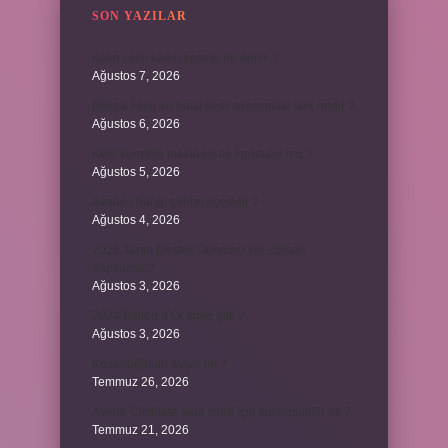
SON YAZILAR
Kalın sesli kadın sesine ne denir ?
Ağustos 7, 2026
Bileşik kesir ve basit kesir arasındaki fark nedir ?
Ağustos 6, 2026
Kedi kurutma makinesi ile kurutulur mu ?
Ağustos 5, 2026
Avanos hangi şehrin ilçesidir ?
Ağustos 4, 2026
2025 Tarım Destek Ödemesi Ne Zaman
Yapılacak ?
Ağustos 3, 2026
2024 Ballon d’Or kime gitti ?
Ağustos 3, 2026
Kozanoğulları avşar mı ?
Temmuz 26, 2026
Avene Cicalfate yara izleri için kullanılabilir mi ?
Temmuz 21, 2026