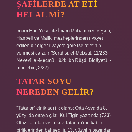
ŞAFILERDE AT ETI
HELAL MI?
İmam Ebû Yusuf ile İmam Muhammed’e Şafiî,
Hanbeli ve Maliki mezheplerinden rivayet
edilen bir diğer rivayete göre ise at etinin
yenmesi caizdir (Serahsî, el-Mebsût, 11/233;
Nevevî, el-Mecmû’ , 9/4; İbn Rüşd, Bidâyetü’l-
müctehid, 3/22).
TATAR SOYU
NEREDEN GELIR?
“Tatarlar” etnik adı ilk olarak Orta Asya’da 8.
yüzyılda ortaya çıktı. Kül-Tigin yazıtında (723)
Otuz Tatarları ve Tokuz Tatarları’nın kabile
birliklerinden bahsedilir. 13. yüzyılın başından