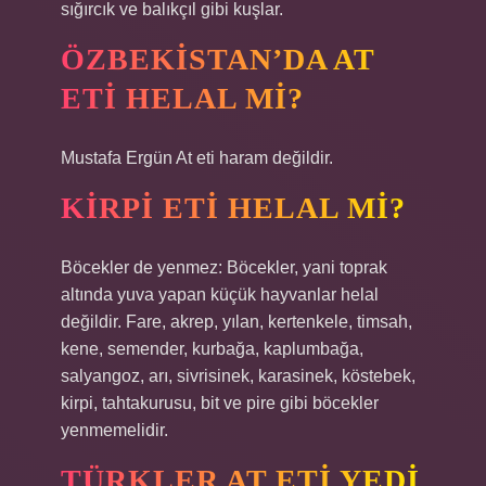
sığırcık ve balıkçıl gibi kuşlar.
ÖZBEKISTAN’DA AT
ETI HELAL MI?
Mustafa Ergün At eti haram değildir.
KIRPI ETI HELAL MI?
Böcekler de yenmez: Böcekler, yani toprak
altında yuva yapan küçük hayvanlar helal
değildir. Fare, akrep, yılan, kertenkele, timsah,
kene, semender, kurbağa, kaplumbağa,
salyangoz, arı, sivrisinek, karasinek, köstebek,
kirpi, tahtakurusu, bit ve pire gibi böcekler
yenmemelidir.
TÜRKLER AT ETI YEDI