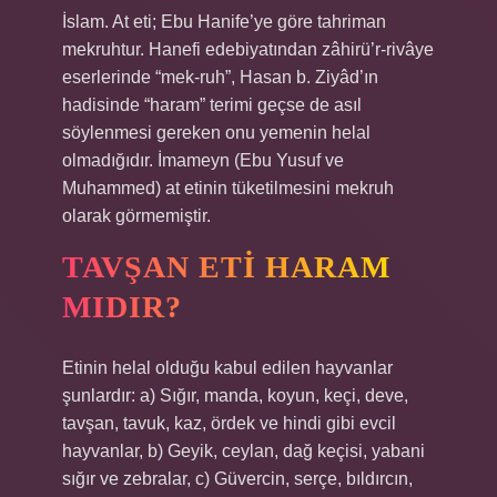
İslam. At eti; Ebu Hanife’ye göre tahriman
mekruhtur. Hanefi edebiyatından zâhirü’r-rivâye
eserlerinde “mek-ruh”, Hasan b. Ziyâd’ın
hadisinde “haram” terimi geçse de asıl
söylenmesi gereken onu yemenin helal
olmadığıdır. İmameyn (Ebu Yusuf ve
Muhammed) at etinin tüketilmesini mekruh
olarak görmemiştir.
TAVŞAN ETI HARAM
MIDIR?
Etinin helal olduğu kabul edilen hayvanlar
şunlardır: a) Sığır, manda, koyun, keçi, deve,
tavşan, tavuk, kaz, ördek ve hindi gibi evcil
hayvanlar, b) Geyik, ceylan, dağ keçisi, yabani
sığır ve zebralar, c) Güvercin, serçe, bıldırcın,