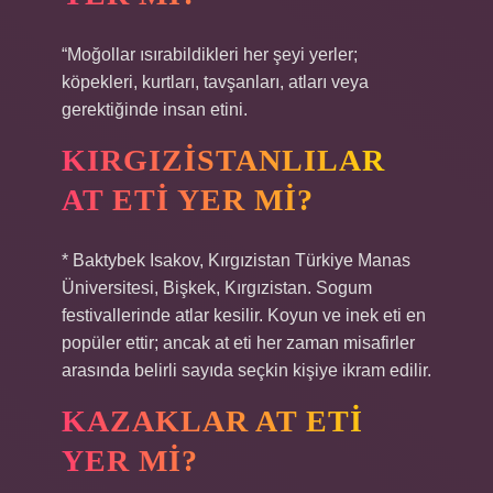
“Moğollar ısırabildikleri her şeyi yerler;
köpekleri, kurtları, tavşanları, atları veya
gerektiğinde insan etini.
KIRGIZISTANLILAR
AT ETI YER MI?
* Baktybek Isakov, Kırgızistan Türkiye Manas
Üniversitesi, Bişkek, Kırgızistan. Sogum
festivallerinde atlar kesilir. Koyun ve inek eti en
popüler ettir; ancak at eti her zaman misafirler
arasında belirli sayıda seçkin kişiye ikram edilir.
KAZAKLAR AT ETI
YER MI?