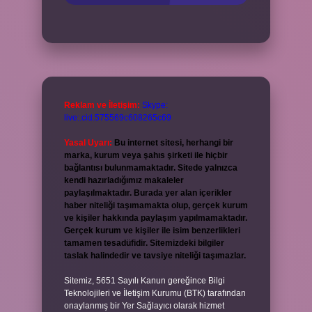
Reklam ve İletişim:
Skype:
live:.cid.575569c608265c69
Yasal Uyarı:
Bu internet sitesi, herhangi bir
marka, kurum veya şahıs şirketi ile hiçbir
bağlantısı bulunmamaktadır. Sitede yalnızca
kendi hazırladığımız makaleler
paylaşılmaktadır. Burada yer alan içerikler
haber niteliği taşımamakta olup, gerçek kurum
ve kişiler hakkında paylaşım yapılmamaktadır.
Gerçek kurum ve kişiler ile isim benzerlikleri
tamamen tesadüfidir. Sitemizdeki bilgiler
taslak halindedir ve tavsiye niteliği taşımazlar.
Sitemiz, 5651 Sayılı Kanun gereğince Bilgi
Teknolojileri ve İletişim Kurumu (BTK) tarafından
onaylanmış bir Yer Sağlayıcı olarak hizmet