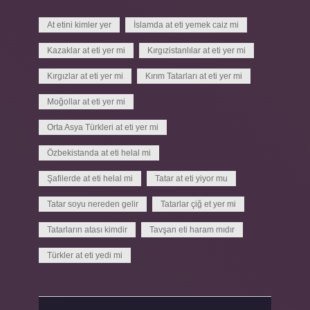
At etini kimler yer
İslamda at eti yemek caiz mi
Kazaklar at eti yer mi
Kırgızistanlılar at eti yer mi
Kırgızlar at eti yer mi
Kırım Tatarları at eti yer mi
Moğollar at eti yer mi
Orta Asya Türkleri at eti yer mi
Özbekistanda at eti helal mi
Şafilerde at eti helal mi
Tatar at eti yiyor mu
Tatar soyu nereden gelir
Tatarlar çiğ et yer mi
Tatarların atası kimdir
Tavşan eti haram mıdır
Türkler at eti yedi mi