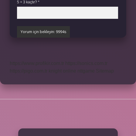
5 + 3 kaçtır?
*
https://www.profikir.com.tr
https://sonics.com.tr
https://pigo.com.tr
knight online
nttgame
Sitemap
SIDEBAR