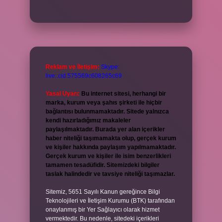
Reklam ve İletişim:
Skype:
live:.cid.575569c608265c69
Yasal Uyarı:
Bu internet sitesi, herhangi bir
marka, kurum veya şahıs şirketi ile hiçbir
bağlantısı bulunmamaktadır. Sitede yalnızca
kendi hazırladığımız makaleler
paylaşılmaktadır. Burada yer alan içerikler
haber niteliği taşımamakta olup, gerçek kurum
ve kişiler hakkında paylaşım yapılmamaktadır.
Gerçek kurum ve kişiler ile isim benzerlikleri
tamamen tesadüfidir. Sitemizdeki bilgiler
taslak halindedir ve tavsiye niteliği taşımazlar.
Sitemiz, 5651 Sayılı Kanun gereğince Bilgi
Teknolojileri ve İletişim Kurumu (BTK) tarafından
onaylanmış bir Yer Sağlayıcı olarak hizmet
vermektedir. Bu nedenle, sitedeki içerikleri