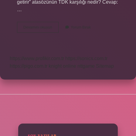
getirir” atasözünün TDK karşılığı nedir? Cevap:
…
Kısmetin
Devamını okuyun
Yorum Bırak
Bağlı
Olması
Ne
Demek
https://www.profikir.com.tr
https://sonics.com.tr
https://pigo.com.tr
knight online
nttgame
Sitemap
SIDEBAR