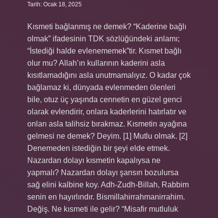
Tarih: Ocak 18, 2025
Kısmeti bağlanmış ne demek? “Kaderine bağlı
olmak” ifadesinin TDK sözlüğündeki anlamı;
“İstediği halde evlenememek”tir. Kısmet bağlı
olur mu? Allah’ın kullarının kaderini asla
kısıtlamadığını asla unutmamalıyız. O kadar çok
bağlamaz ki, dünyada evlenmeden ölenleri
bile, otuz üç yaşında cennetin en güzel genci
olarak evlendirir, onlara kaderlerini hatırlatır ve
onları asla talihsiz bırakmaz. Kısmetin ayağına
gelmesi ne demek? Deyim. [1] Mutlu olmak. [2]
Denemeden istediğin bir şeyi elde etmek.
Nazardan dolayı kısmetin kapalıysa ne
yapmalı? Nazardan dolayı şansın bozulursa
sağ elini kalbine koy. Adh-Zudh-Billah, Rabbim
senin en hayırlındır. Bismillahirrahmanirrahim.
Değiş. Ne kısmeti ile gelir? “Misafir mutluluk