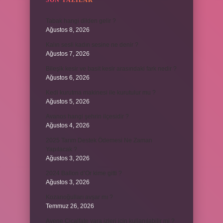
SON YAZILAR
Tabak hangi dilden gelir ?
Ağustos 8, 2026
Kalın sesli kadın sesine ne denir ?
Ağustos 7, 2026
Bileşik kesir ve basit kesir arasındaki fark nedir ?
Ağustos 6, 2026
Kedi kurutma makinesi ile kurutulur mu ?
Ağustos 5, 2026
Avanos hangi şehrin ilçesidir ?
Ağustos 4, 2026
2025 Tarım Destek Ödemesi Ne Zaman
Yapılacak ?
Ağustos 3, 2026
2024 Ballon d’Or kime gitti ?
Ağustos 3, 2026
Kozanoğulları avşar mı ?
Temmuz 26, 2026
Avene Cicalfate yara izleri için kullanılabilir mi ?