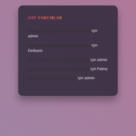
SON YORUMLAR
Mahalli Idareler Hangi Kanuna Tabidir
için
admin
Mahalli Idareler Hangi Kanuna Tabidir
için
Delikanlı
5 Aylık Bebeğe Hangi Sebzeler Verilir
için
admin
5 Aylık Bebeğe Hangi Sebzeler Verilir
için
Fatma
Motor Gelişim Ilkeleri Nelerdir
için
admin