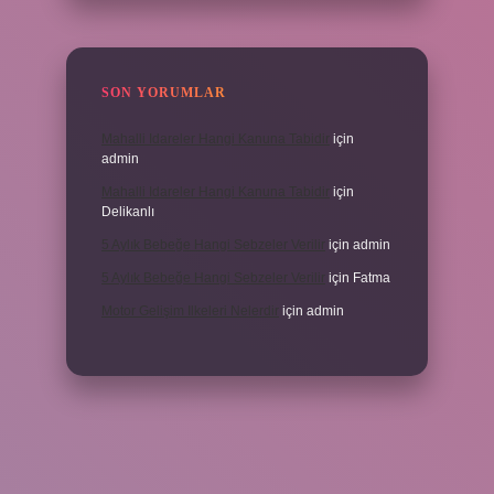
SON YORUMLAR
Mahalli Idareler Hangi Kanuna Tabidir
için
admin
Mahalli Idareler Hangi Kanuna Tabidir
için
Delikanlı
5 Aylık Bebeğe Hangi Sebzeler Verilir
için
admin
5 Aylık Bebeğe Hangi Sebzeler Verilir
için
Fatma
Motor Gelişim Ilkeleri Nelerdir
için
admin