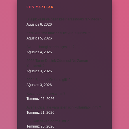
SON YAZILAR
Bileşik kesir ve basit kesir arasındaki fark nedir ?
Ağustos 6, 2026
Kedi kurutma makinesi ile kurutulur mu ?
Ağustos 5, 2026
Avanos hangi şehrin ilçesidir ?
Ağustos 4, 2026
2025 Tarım Destek Ödemesi Ne Zaman
Yapılacak ?
Ağustos 3, 2026
2024 Ballon d’Or kime gitti ?
Ağustos 3, 2026
Kozanoğulları avşar mı ?
Temmuz 26, 2026
Avene Cicalfate yara izleri için kullanılabilir mi ?
Temmuz 21, 2026
380 kan şekeri normal mi ?
Temmuz 20, 2026