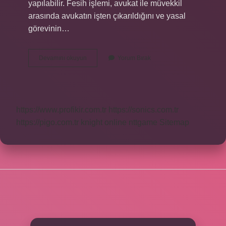
yapılabilir. Fesih işlemi, avukat ile müvekkil
arasında avukatın işten çıkarıldığını ve yasal
görevinin…
Azilname
Devamını okuyun
Yorum Bırak
Nasıl
Tebliğ
Edilir
https://www.profikir.com.tr
https://sonics.com.tr
https://pigo.com.tr
knight online
nttgame
Sitemap
SIDEBAR