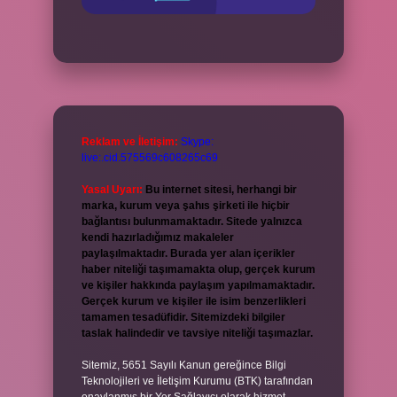
Reklam ve İletişim:
Skype:
live:.cid.575569c608265c69
Yasal Uyarı:
Bu internet sitesi, herhangi bir
marka, kurum veya şahıs şirketi ile hiçbir
bağlantısı bulunmamaktadır. Sitede yalnızca
kendi hazırladığımız makaleler
paylaşılmaktadır. Burada yer alan içerikler
haber niteliği taşımamakta olup, gerçek kurum
ve kişiler hakkında paylaşım yapılmamaktadır.
Gerçek kurum ve kişiler ile isim benzerlikleri
tamamen tesadüfidir. Sitemizdeki bilgiler
taslak halindedir ve tavsiye niteliği taşımazlar.
Sitemiz, 5651 Sayılı Kanun gereğince Bilgi
Teknolojileri ve İletişim Kurumu (BTK) tarafından