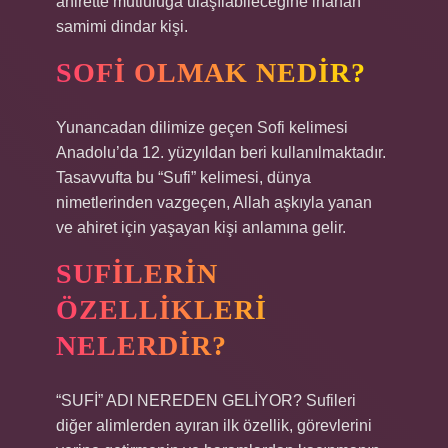
ahirette mutluluğa ulaşılabileceğine inanan
samimi dindar kişi.
SOFI OLMAK NEDIR?
Yunancadan dilimize geçen Sofi kelimesi
Anadolu’da 12. yüzyıldan beri kullanılmaktadır.
Tasavvufta bu “Sufi” kelimesi, dünya
nimetlerinden vazgeçen, Allah aşkıyla yanan
ve ahiret için yaşayan kişi anlamına gelir.
SUFILERIN
ÖZELLIKLERI
NELERDIR?
“SUFİ” ADI NEREDEN GELİYOR? Sufileri
diğer alimlerden ayıran ilk özellik, görevlerini