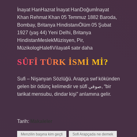
İnayat HanHazrat İnayat HanDoğumİnayat
Khan Rehmat Khan 05 Temmuz 1882 Baroda,
Bombay, Britanya HindistanıÖlüm 05 Şubat
1927 (yaş 44) Yeni Delhi, Britanya
HindistanMeslekMüzisyen, Pir,
MüzikologHalefiVilayat4 satır daha
SÛFÎ TÜRK ISMI MI?
Sufi – Nişanyan Sözlüğü. Arapça ṣwf kökünden
gelen bir ödünç kelimedir ve ṣūfī صوفي, “bir
tarikat mensubu, dindar kişi” anlamına gelir.
Tarih:
Makaleler
Menzilin başına kim geçti
Sofi Arapçada ne demek