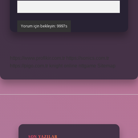
https://www.profikir.com.tr
https://sonics.com.tr
https://pigo.com.tr
knight online
nttgame
Sitemap
SIDEBAR
SON YAZILAR