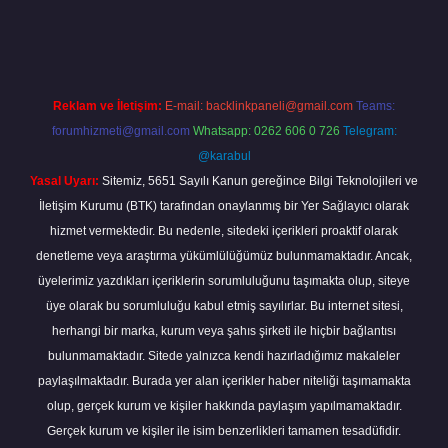
mobil giriş
betexper giriş
betexper giriş
Reklam ve İletişim:
E-mail:
backlinkpaneli@gmail.com
Teams:
forumhizmeti@gmail.com
Whatsapp: 0262 606 0 726
Telegram:
@karabul
Yasal Uyarı:
Sitemiz, 5651 Sayılı Kanun gereğince Bilgi Teknolojileri ve
İletişim Kurumu (BTK) tarafından onaylanmış bir Yer Sağlayıcı olarak
hizmet vermektedir. Bu nedenle, sitedeki içerikleri proaktif olarak
denetleme veya araştırma yükümlülüğümüz bulunmamaktadır. Ancak,
üyelerimiz yazdıkları içeriklerin sorumluluğunu taşımakta olup, siteye
üye olarak bu sorumluluğu kabul etmiş sayılırlar. Bu internet sitesi,
herhangi bir marka, kurum veya şahıs şirketi ile hiçbir bağlantısı
bulunmamaktadır. Sitede yalnızca kendi hazırladığımız makaleler
paylaşılmaktadır. Burada yer alan içerikler haber niteliği taşımamakta
olup, gerçek kurum ve kişiler hakkında paylaşım yapılmamaktadır.
Gerçek kurum ve kişiler ile isim benzerlikleri tamamen tesadüfidir.