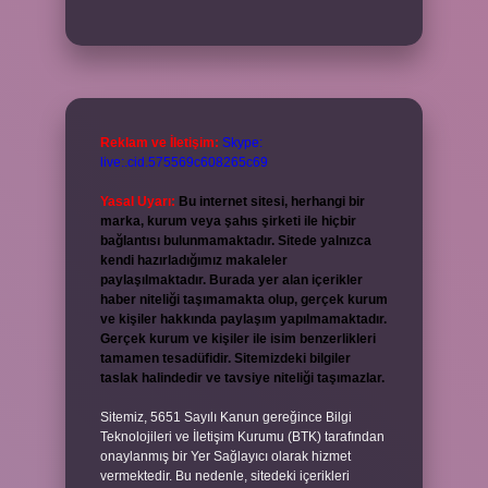
Reklam ve İletişim:
Skype:
live:.cid.575569c608265c69
Yasal Uyarı:
Bu internet sitesi, herhangi bir
marka, kurum veya şahıs şirketi ile hiçbir
bağlantısı bulunmamaktadır. Sitede yalnızca
kendi hazırladığımız makaleler
paylaşılmaktadır. Burada yer alan içerikler
haber niteliği taşımamakta olup, gerçek kurum
ve kişiler hakkında paylaşım yapılmamaktadır.
Gerçek kurum ve kişiler ile isim benzerlikleri
tamamen tesadüfidir. Sitemizdeki bilgiler
taslak halindedir ve tavsiye niteliği taşımazlar.
Sitemiz, 5651 Sayılı Kanun gereğince Bilgi
Teknolojileri ve İletişim Kurumu (BTK) tarafından
onaylanmış bir Yer Sağlayıcı olarak hizmet
vermektedir. Bu nedenle, sitedeki içerikleri