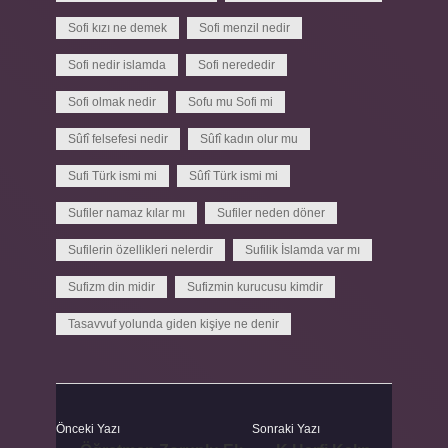
Sofi kızı ne demek
Sofi menzil nedir
Sofi nedir islamda
Sofi nerededir
Sofi olmak nedir
Sofu mu Sofi mi
Sûfî felsefesi nedir
Sûfî kadın olur mu
Sufi Türk ismi mi
Sûfî Türk ismi mi
Sufiler namaz kılar mı
Sufiler neden döner
Sufilerin özellikleri nelerdir
Sufilik İslamda var mı
Sufizm din midir
Sufizmin kurucusu kimdir
Tasavvuf yolunda giden kişiye ne denir
Önceki Yazı
Sonraki Yazı