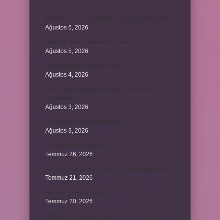
Bileşik kesir ve basit kesir arasındaki fark nedir ?
Ağustos 6, 2026
Kedi kurutma makinesi ile kurutulur mu ?
Ağustos 5, 2026
Avanos hangi şehrin ilçesidir ?
Ağustos 4, 2026
2025 Tarım Destek Ödemesi Ne Zaman
Yapılacak ?
Ağustos 3, 2026
2024 Ballon d’Or kime gitti ?
Ağustos 3, 2026
Kozanoğulları avşar mı ?
Temmuz 26, 2026
Avene Cicalfate yara izleri için kullanılabilir mi ?
Temmuz 21, 2026
380 kan şekeri normal mi ?
Temmuz 20, 2026
Oğlağın büyüğüne ne denir ?