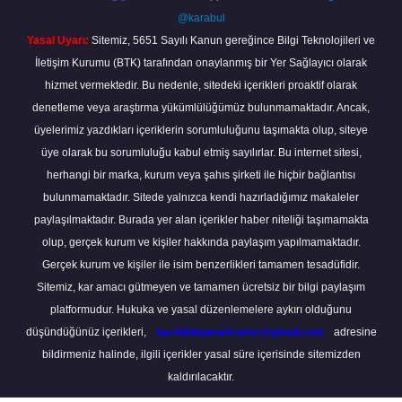
@karabul
Yasal Uyarı:
Sitemiz, 5651 Sayılı Kanun gereğince Bilgi Teknolojileri ve
İletişim Kurumu (BTK) tarafından onaylanmış bir Yer Sağlayıcı olarak
hizmet vermektedir. Bu nedenle, sitedeki içerikleri proaktif olarak
denetleme veya araştırma yükümlülüğümüz bulunmamaktadır. Ancak,
üyelerimiz yazdıkları içeriklerin sorumluluğunu taşımakta olup, siteye
üye olarak bu sorumluluğu kabul etmiş sayılırlar. Bu internet sitesi,
herhangi bir marka, kurum veya şahıs şirketi ile hiçbir bağlantısı
bulunmamaktadır. Sitede yalnızca kendi hazırladığımız makaleler
paylaşılmaktadır. Burada yer alan içerikler haber niteliği taşımamakta
olup, gerçek kurum ve kişiler hakkında paylaşım yapılmamaktadır.
Gerçek kurum ve kişiler ile isim benzerlikleri tamamen tesadüfidir.
Sitemiz, kar amacı gütmeyen ve tamamen ücretsiz bir bilgi paylaşım
platformudur. Hukuka ve yasal düzenlemelere aykırı olduğunu
düşündüğünüz içerikleri,
backlinkpanelicomtr@gmail.com
adresine
bildirmeniz halinde, ilgili içerikler yasal süre içerisinde sitemizden
kaldırılacaktır.