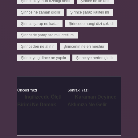
Şirince köyünün özelliği nedir
Şirince ne ile ünlü
Şirince ne zaman gidilir
Şirince şarap kaliteli mi
Şirince şarap ne kadar
Şirincede hangi dizi çekildi
Şirincede şarap tadımı ücretli mi
Şirinceden ne alınır
Şirincenin neleri meşhur
Şirinceye gidince ne yapılır
Şirinceye neden gidilir
Önceki Yazı
Sonraki Yazı
Ingilizcede Ölçü
Karaman Deyince
Birimi Ne Demek
Aklımıza Ne Gelir