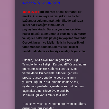
live:.cid.575569c608265c69
Yasal Uyarı:
Bu internet sitesi, herhangi bir
marka, kurum veya şahıs şirketi ile hiçbir
bağlantısı bulunmamaktadır. Sitede yalnızca
kendi hazırladığımız makaleler
paylaşılmaktadır. Burada yer alan içerikler
haber niteliği taşımamakta olup, gerçek kurum
ve kişiler hakkında paylaşım yapılmamaktadır.
Gerçek kurum ve kişiler ile isim benzerlikleri
tamamen tesadüfidir. Sitemizdeki bilgiler
taslak halindedir ve tavsiye niteliği taşımazlar.
Sitemiz, 5651 Sayılı Kanun gereğince Bilgi
Teknolojileri ve İletişim Kurumu (BTK) tarafından
onaylanmış bir Yer Sağlayıcı olarak hizmet
vermektedir. Bu nedenle, sitedeki içerikleri
proaktif olarak denetleme veya araştırma
yükümlülüğümüz bulunmamaktadır. Ancak,
üyelerimiz yazdıkları içeriklerin sorumluluğunu
taşımakta olup, siteye üye olarak bu
sorumluluğu kabul etmiş sayılırlar.
Hukuka ve yasal düzenlemelere aykırı olduğunu
düşündüğünüz içerikleri,