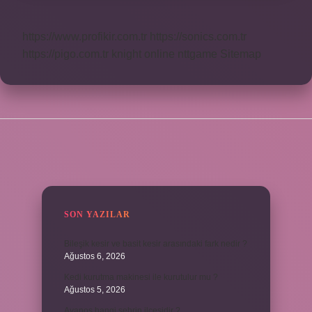
https://www.profikir.com.tr
https://sonics.com.tr
https://pigo.com.tr
knight online
nttgame
Sitemap
SIDEBAR
SON YAZILAR
Bileşik kesir ve basit kesir arasındaki fark nedir ?
Ağustos 6, 2026
Kedi kurutma makinesi ile kurutulur mu ?
Ağustos 5, 2026
Avanos hangi şehrin ilçesidir ?