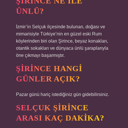
ŞIRINCE NE ILE
ÜNLÜ?
İzmir’in Selçuk ilçesinde bulunan, doğası ve
mimarisiyle Türkiye’nin en güzel eski Rum
köylerinden biri olan Şirince, beyaz konakları,
otantik sokakları ve dünyaca ünlü şaraplarıyla
öne çıkmayı başarmıştır.
ŞIRINCE HANGI
GÜNLER AÇIK?
Pazar günü hariç istediğiniz gün gidebilirsiniz.
SELÇUK ŞIRINCE
ARASI KAÇ DAKIKA?