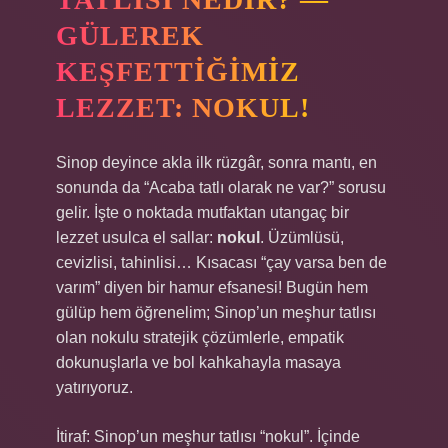
GÜLEREK
KEŞFETTIĞIMIZ
LEZZET: NOKUL!
Sinop deyince akla ilk rüzgâr, sonra mantı, en
sonunda da “Acaba tatlı olarak ne var?” sorusu
gelir. İşte o noktada mutfaktan utangaç bir
lezzet usulca el sallar:
nokul
. Üzümlüsü,
cevizlisi, tahinlisi… Kısacası “çay varsa ben de
varım” diyen bir hamur efsanesi! Bugün hem
gülüp hem öğrenelim; Sinop’un meşhur tatlısı
olan nokulu stratejik çözümlerle, empatik
dokunuşlarla ve bol kahkahayla masaya
yatırıyoruz.
İtiraf: Sinop’un meşhur tatlısı “nokul”. İçinde