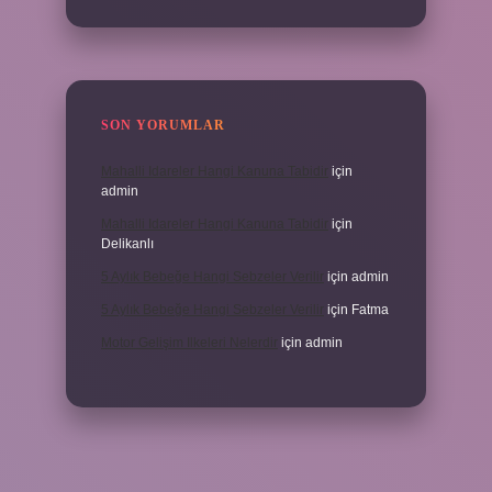
SON YORUMLAR
Mahalli Idareler Hangi Kanuna Tabidir
için
admin
Mahalli Idareler Hangi Kanuna Tabidir
için
Delikanlı
5 Aylık Bebeğe Hangi Sebzeler Verilir
için
admin
5 Aylık Bebeğe Hangi Sebzeler Verilir
için
Fatma
Motor Gelişim Ilkeleri Nelerdir
için
admin