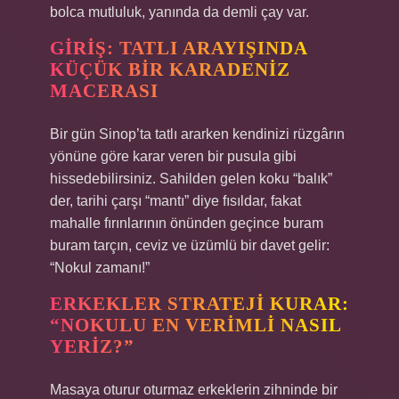
bolca mutluluk, yanında da demli çay var.
GIRIŞ: TATLI ARAYIŞINDA
KÜÇÜK BIR KARADENIZ
MACERASI
Bir gün Sinop’ta tatlı ararken kendinizi rüzgârın
yönüne göre karar veren bir pusula gibi
hissedebilirsiniz. Sahilden gelen koku “balık”
der, tarihi çarşı “mantı” diye fısıldar, fakat
mahalle fırınlarının önünden geçince buram
buram tarçın, ceviz ve üzümlü bir davet gelir:
“Nokul zamanı!”
ERKEKLER STRATEJI KURAR:
“NOKULU EN VERIMLI NASIL
YERIZ?”
Masaya oturur oturmaz erkeklerin zihninde bir