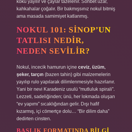
koku yayılır ve çaylar tazelenir. Sohbet uzar,
kahkahalar çoğalır. Bir bakmışsınız nokul bitmiş
ama masada samimiyet katlanmış.
NOKUL 101: SINOP’UN
TATLISI NEDIR,
NEDEN SEVILIR?
Nokul, incecik hamurun içine
ceviz, üzüm,
şeker, tarçın
(bazen tahin) gibi malzemelerin
yayılıp rulo yapılarak dilimlenmesiyle hazırlanır.
Yani bir nevi Karadeniz usulü “mutluluk spirali”.
Lezzeti, sadeliğinden; ünü, her lokmada oluşan
“ev yapımı” sıcaklığından gelir. Dışı hafif
kızarmış, içi cömertçe dolu… “Bir dilim daha”
dedirten cinsten.
BAŞLIK FORMATINDA BILGI