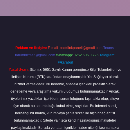
 giriş
Reklam ve İletişim:
E-mail:
backlinkpaneli@gmail.com
Teams:
forumhizmeti@gmail.com
Whatsapp: 0262 606 0 726
Telegram:
@karabul
Yasal Uyarı:
Sitemiz, 5651 Sayılı Kanun gereğince Bilgi Teknolojileri ve
İletişim Kurumu (BTK) tarafından onaylanmış bir Yer Sağlayıcı olarak
hizmet vermektedir. Bu nedenle, sitedeki içerikleri proaktif olarak
denetleme veya araştırma yükümlülüğümüz bulunmamaktadır. Ancak,
üyelerimiz yazdıkları içeriklerin sorumluluğunu taşımakta olup, siteye
üye olarak bu sorumluluğu kabul etmiş sayılırlar. Bu internet sitesi,
herhangi bir marka, kurum veya şahıs şirketi ile hiçbir bağlantısı
bulunmamaktadır. Sitede yalnızca kendi hazırladığımız makaleler
paylaşılmaktadır. Burada yer alan içerikler haber niteliği taşımamakta