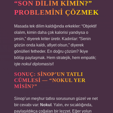
“SON DILIM KIMIN?”
PROBLEMINI ÇÖZMEK
Masada tek dilim kaldığında erkekler: “Objektif
olalım, kimin daha çok kalorisi yandıysa o
yesin,” diyerek kriter üretir. Kadınlar: “Senin
gözün onda kaldı, afiyet olsun,” diyerek
gönülleri fetheder. En doğru çözüm? İkiye
bölüp paylaşmak. Hem stratejik, hem empatik;
işte
nokul diplomasisi
!
SONUÇ: SINOP’UN TATLI
CÜMLESI — “NOKUL YER
MISIN?”
Sinop’un meşhur tatlısı sorusunun güzel ve net
bir cevabı var:
Nokul
. Yalın, ev sıcaklığında,
paylaşıldıkça çoğalan bir lezzet. Eğer yolun