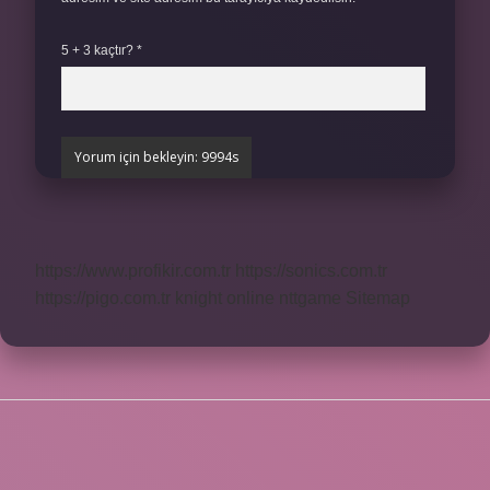
5 + 3 kaçtır?
*
https://www.profikir.com.tr
https://sonics.com.tr
https://pigo.com.tr
knight online
nttgame
Sitemap
SIDEBAR