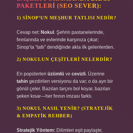
PAKETLERI (SEO SEVER):
1) SINOP’UN MEŞHUR TATLISI NEDIR?
Cevap net:
Nokul
. Şehrin pastanelerinde,
fırınlarında ve evlerinde karşınıza çıkar;
Sinop’ta “tatlı” dendiğinde akla ilk gelenlerden.
2) NOKULUN ÇEŞITLERI NELERDIR?
En popülerleri
üzümlü
ve
cevizli
. Üzerine
tahin
gezdirilen versiyonu da var; o da ayrı bir
gönül çeler. Bazıları tarçını bol koyar, bazıları
şekeri kısar—her fırının imzası farklı.
3) NOKUL NASIL YENIR? (STRATEJIK
& EMPATIK REHBER)
Stratejik Yöntem:
Dilimleri eşit paylaştır,