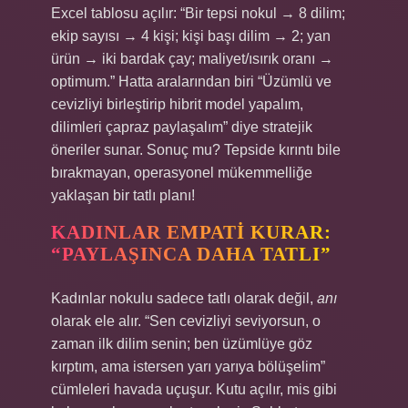
Excel tablosu açılır: “Bir tepsi nokul → 8 dilim;
ekip sayısı → 4 kişi; kişi başı dilim → 2; yan
ürün → iki bardak çay; maliyet/ısırık oranı →
optimum.” Hatta aralarından biri “Üzümlü ve
cevizliyi birleştirip hibrit model yapalım,
dilimleri çapraz paylaşalım” diye stratejik
öneriler sunar. Sonuç mu? Tepside kırıntı bile
bırakmayan, operasyonel mükemmelliğe
yaklaşan bir tatlı planı!
KADINLAR EMPATI KURAR:
“PAYLAŞINCA DAHA TATLI”
Kadınlar nokulu sadece tatlı olarak değil,
anı
olarak ele alır. “Sen cevizliyi seviyorsun, o
zaman ilk dilim senin; ben üzümlüye göz
kırptım, ama istersen yarı yarıya bölüşelim”
cümleleri havada uçuşur. Kutu açılır, mis gibi