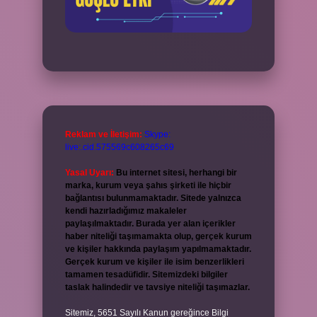
Reklam ve İletişim:
Skype:
live:.cid.575569c608265c69
Yasal Uyarı:
Bu internet sitesi, herhangi bir
marka, kurum veya şahıs şirketi ile hiçbir
bağlantısı bulunmamaktadır. Sitede yalnızca
kendi hazırladığımız makaleler
paylaşılmaktadır. Burada yer alan içerikler
haber niteliği taşımamakta olup, gerçek kurum
ve kişiler hakkında paylaşım yapılmamaktadır.
Gerçek kurum ve kişiler ile isim benzerlikleri
tamamen tesadüfidir. Sitemizdeki bilgiler
taslak halindedir ve tavsiye niteliği taşımazlar.
Sitemiz, 5651 Sayılı Kanun gereğince Bilgi