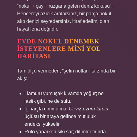
“nokul + çay + rüzgârla gelen deniz kokusu”.
Pencereyi azıcık aralarsınız, bir parça nokul
alıp denizi seyredersiniz. İtiraf edelim, o an
hayat fena değildir.
EVDE NOKUL DENEMEK
İSTEYENLERE MINI YOL
HARITASI
Tam ölçü vermeden, “şefin notları” tarzında bir
akış:
Hamuru yumuşak kıvamda yoğur; ne
lastik gibi, ne de sulu.
İç harçta cimri olma:
Ceviz-üzüm-tarçın
üçlüsü bir araya gelince mutluluk
endeksi yükselir.
Rulo yaparken sıkı sar; dilimler fırında