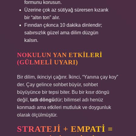
formunu korusun.
Üzerine çok az süt/yağ sürersen kızarık
bir “altın ton” alır.
Fırından çıkınca 10 dakika dinlendir;
sabırsızlık güzel ama dilim düzgün
kalsın.
NOKULUN YAN ETKILERI
(GÜLMELI UYARI)
Bir dilim, ikinciyi çağırır. İkinci, “Yanına çay koy”
der. Çay gelince sohbet büyür, sohbet
büyüyünce bir tepsi biter. Bu bir kısır döngü
değil,
tatlı döngü
dür; bilimsel adı henüz
konmadı ama etkileri mutluluk ve doygunluk
olarak ölçülmüştür.
STRATEJI + EMPATI =