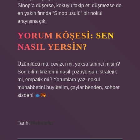
Sinop’a düşerse, kokuyu takip et; düşmezse de
en yakın fırında “Sinop usulü” bir nokul
arayışına çık.
YORUM KÖŞESI: SEN
NASIL YERSIN?
Üzümlücü mü, cevizci mi, yoksa tahinci misin?
Son dilim krizlerini nasıl çözüyorsun: stratejik
mi, empatik mi? Yorumlara yaz; nokul
muhabbetini büyütelim, çaylar benden, sohbet
sizden!
Tarih:
Makaleler