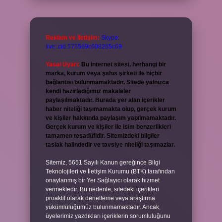
Reklam ve İletişim:
Skype:
live:.cid.575569c608265c69
Yasal Uyarı:
Bu internet sitesi, herhangi bir
marka, kurum veya şahıs şirketi ile hiçbir
bağlantısı bulunmamaktadır. Sitede yalnızca
kendi hazırladığımız makaleler
paylaşılmaktadır. Burada yer alan içerikler
haber niteliği taşımamakta olup, gerçek kurum
ve kişiler hakkında paylaşım yapılmamaktadır.
Gerçek kurum ve kişiler ile isim benzerlikleri
tamamen tesadüfidir. Sitemizdeki bilgiler
taslak halindedir ve tavsiye niteliği taşımazlar.
Sitemiz, 5651 Sayılı Kanun gereğince Bilgi
Teknolojileri ve İletişim Kurumu (BTK) tarafından
onaylanmış bir Yer Sağlayıcı olarak hizmet
vermektedir. Bu nedenle, sitedeki içerikleri
proaktif olarak denetleme veya araştırma
yükümlülüğümüz bulunmamaktadır. Ancak,
üyelerimiz yazdıkları içeriklerin sorumluluğunu