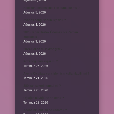
Ağustos 6, 2026
Kedi kurutma makinesi ile kurutulur mu ?
Ağustos 5, 2026
Avanos hangi şehrin ilçesidir ?
Ağustos 4, 2026
2025 Tarım Destek Ödemesi Ne Zaman
Yapılacak ?
Ağustos 3, 2026
2024 Ballon d’Or kime gitti ?
Ağustos 3, 2026
Kozanoğulları avşar mı ?
Temmuz 26, 2026
Avene Cicalfate yara izleri için kullanılabilir mi ?
Temmuz 21, 2026
380 kan şekeri normal mi ?
Temmuz 20, 2026
Oğlağın büyüğüne ne denir ?
Temmuz 18, 2026
Adana’nın nüfusu ne kadardır ?