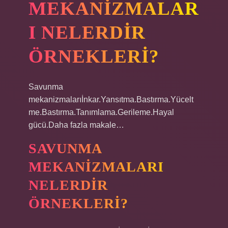
MEKANIZMALAR
I NELERDIR
ÖRNEKLERI?
Savunma
mekanizmalarıİnkar.Yansıtma.Bastırma.Yücelt
me.Bastırma.Tanımlama.Gerileme.Hayal
gücü.Daha fazla makale…
SAVUNMA
MEKANIZMALARI
NELERDIR
ÖRNEKLERI?