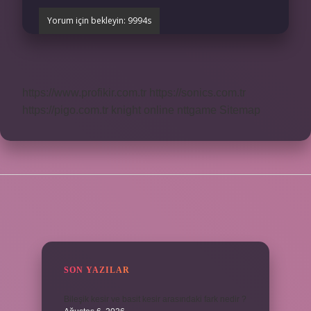
https://www.profikir.com.tr
https://sonics.com.tr
https://pigo.com.tr
knight online
nttgame
Sitemap
SIDEBAR
SON YAZILAR
Bileşik kesir ve basit kesir arasındaki fark nedir ?