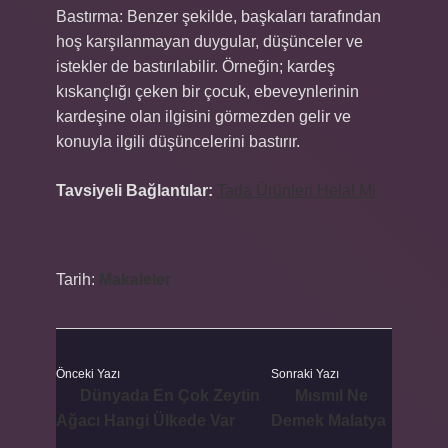
Bastırma: Benzer şekilde, başkaları tarafından
hoş karşılanmayan duygular, düşünceler ve
istekler de bastırılabilir. Örneğin; kardeş
kıskançlığı çeken bir çocuk, ebeveynlerinin
kardeşine olan ilgisini görmezden gelir ve
konuyla ilgili düşüncelerini bastırır.
Tavsiyeli Bağlantılar:
Tada Ürünleri Helal Mi
Tarih:
Makaleler
Önceki Yazı
Sonraki Yazı
Dünyada En Çok Zeytin
Mısmıl Ne
Ağacı Hangi Ülkede Var
Demek Malatya