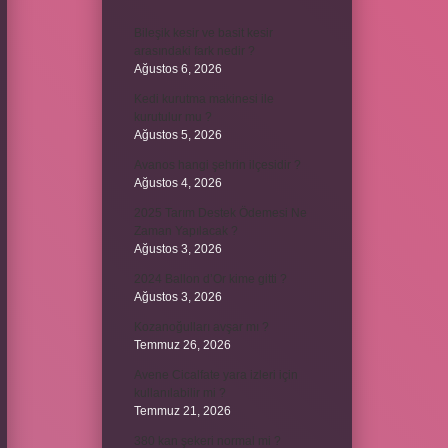
Bileşik kesir ve basit kesir
arasındaki fark nedir ?
Ağustos 6, 2026
Kedi kurutma makinesi ile
kurutulur mu ?
Ağustos 5, 2026
Avanos hangi şehrin ilçesidir ?
Ağustos 4, 2026
2025 Tarım Destek Ödemesi Ne
Zaman Yapılacak ?
Ağustos 3, 2026
2024 Ballon d’Or kime gitti ?
Ağustos 3, 2026
Kozanoğulları avşar mı ?
Temmuz 26, 2026
Avene Cicalfate yara izleri için
kullanılabilir mi ?
Temmuz 21, 2026
380 kan şekeri normal mi ?