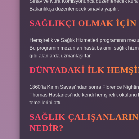
Sınav ve Kura Komisyonunca düzenlenecek kura ile
Bakanlıkça düzenlenecek sınavla yapılır.
SAĞLIKÇI OLMAK IÇI
Hemşirelik ve Sağlık Hizmetleri programının mezunlar
Bu programın mezunları hasta bakımı, sağlık hizme
gibi alanlarda uzmanlaşırlar.
DÜNYADAKI ILK HEMŞI
1860’ta Kırım Savaşı’ndan sonra Florence Nighting
Thomas Hastanesi’nde kendi hemşirelik okulunu 
temellerini attı.
SAĞLIK ÇALIŞANLARIN
NEDIR?