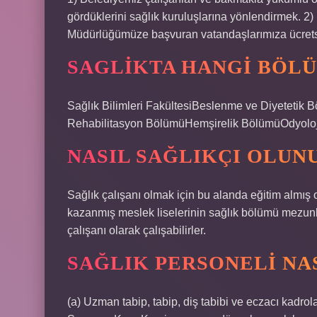
gördüklerini sağlık kuruluşlarına yönlendirmek. 2) 
Müdürlüğümüze başvuran vatandaşlarımıza ücretsi
SAGLIKTA HANGI BÖL
Sağlık Bilimleri FakültesiBeslenme ve Diyetetik
Rehabilitasyon BölümüHemşirelik BölümüOdyolo
NASIL SAĞLIKÇI OLUN
Sağlık çalışanı olmak için bu alanda eğitim almış 
kazanmış meslek liselerinin sağlık bölümü mezunla
çalışanı olarak çalışabilirler.
SAĞLIK PERSONELI NAS
(a) Uzman tabip, tabip, diş tabibi ve eczacı kadro