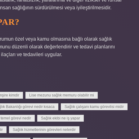
nsan sağlığının sürdürülmesi veya iyileştirilmesidir.
PAR?
. Kurumun özel veya kamu olmasına bağlı olarak sağlık
munu düzenli olarak değerlendirir ve tedavi planlarını
ilaçları ve tedavileri uygular.
mşire kimdir
Lise mezunu sağlık memuru olabilir mi
lık Bakanlığı görevi nedir kısaca
Sağlık çalışanı kamu görevlisi midir
 temel görevi nedir
Sağlık ekibi ne iş yapar
ir
Sağlık hizmetlerinin görevleri nelerdir