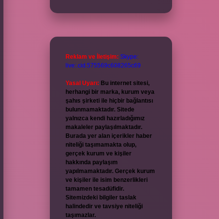
Reklam ve İletişim:
Skype:
live:.cid.575569c608265c69
Yasal Uyarı:
Bu internet sitesi,
herhangi bir marka, kurum veya
şahıs şirketi ile hiçbir bağlantısı
bulunmamaktadır. Sitede
yalnızca kendi hazırladığımız
makaleler paylaşılmaktadır.
Burada yer alan içerikler haber
niteliği taşımamakta olup,
gerçek kurum ve kişiler
hakkında paylaşım
yapılmamaktadır. Gerçek kurum
ve kişiler ile isim benzerlikleri
tamamen tesadüfidir.
Sitemizdeki bilgiler taslak
halindedir ve tavsiye niteliği
taşımazlar.