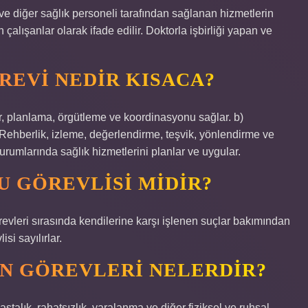
ve diğer sağlık personeli tarafından sağlanan hizmetlerin
 çalışanlar olarak ifade edilir. Doktorla işbirliği yapan ve
REVI NEDIR KISACA?
ler, planlama, örgütleme ve koordinasyonu sağlar. b)
c) Rehberlik, izleme, değerlendirme, teşvik, yönlendirme ve
durumlarında sağlık hizmetlerini planlar ve uygular.
U GÖREVLISI MIDIR?
revleri sırasında kendilerine karşı işlenen suçlar bakımından
i sayılırlar.
N GÖREVLERI NELERDIR?
stalık, rahatsızlık, yaralanma ve diğer fiziksel ve ruhsal