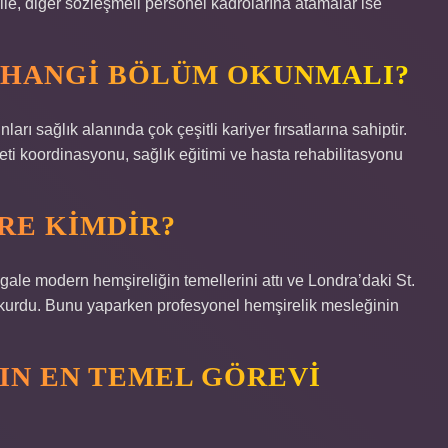
, diğer sözleşmeli personel kadrolarına atamalar ise
N HANGI BÖLÜM OKUNMALI?
ı sağlık alanında çok çeşitli kariyer fırsatlarına sahiptir.
ti koordinasyonu, sağlık eğitimi ve hasta rehabilitasyonu
RE KIMDIR?
ale modern hemşireliğin temellerini attı ve Londra’daki St.
kurdu. Bunu yaparken profesyonel hemşirelik mesleğinin
IN EN TEMEL GÖREVI