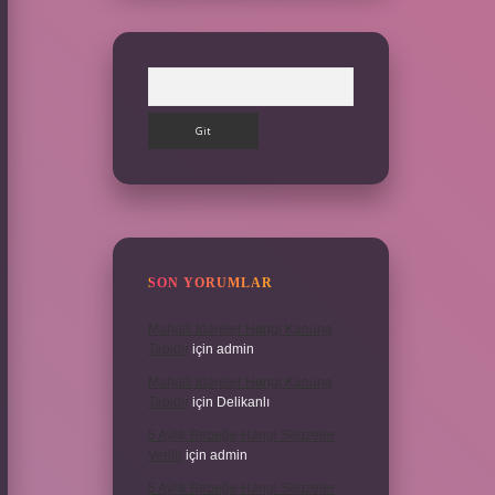
Arama
SON YORUMLAR
Mahalli Idareler Hangi Kanuna
Tabidir
için
admin
Mahalli Idareler Hangi Kanuna
Tabidir
için
Delikanlı
5 Aylık Bebeğe Hangi Sebzeler
Verilir
için
admin
5 Aylık Bebeğe Hangi Sebzeler