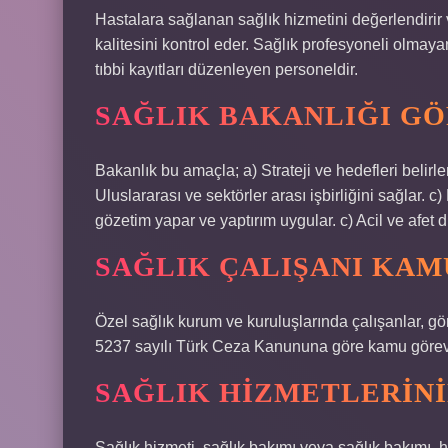
Hastalara sağlanan sağlık hizmetini değerlendirir 
kalitesini kontrol eder. Sağlık profesyoneli olmayan
tıbbi kayıtları düzenleyen personeldir.
SAĞLIK BAKANLIĞI GÖ
Bakanlık bu amaçla; a) Strateji ve hedefleri belir
Uluslararası ve sektörler arası işbirliğini sağlar. 
gözetim yapar ve yaptırım uygular. c) Acil ve afet 
SAĞLIK ÇALIŞANI KAM
Özel sağlık kurum ve kuruluşlarında çalışanlar, gö
5237 sayılı Türk Ceza Kanununa göre kamu görevlis
SAĞLIK HIZMETLERINI
Sağlık hizmeti, sağlık bakımı veya sağlık bakımı, ha