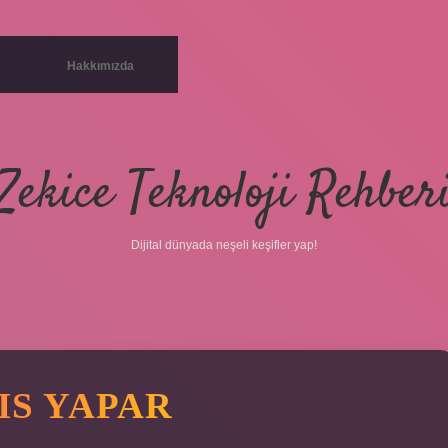
Hakkımızda
Zekice Teknoloji Rehber
Dijital dünyada neşeli keşifler yap!
IS YAPAR