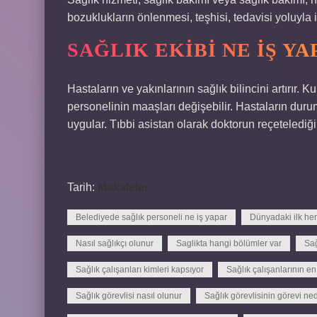
bozuklukların önlenmesi, teşhisi, tedavisi yoluyla i
SAĞLIK EKIBI NE IŞ YA
Hastaların ve yakınlarının sağlık bilincini artırır
personelinin maaşları değişebilir. Hastaların duru
uygular. Tıbbi asistan olarak doktorun reçetelediği 
Tarih:
Makaleler
Belediyede sağlık personeli ne iş yapar
Dünyadaki ilk he
Nasıl sağlıkçı olunur
Saglikta hangi bölümler var
Sağ
Sağlık çalışanları kimleri kapsıyor
Sağlık çalışanlarının en
Sağlık görevlisi nasıl olunur
Sağlık görevlisinin görevi ned