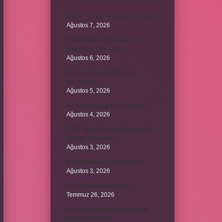
Kalın sesli kadın sesine ne denir ?
Ağustos 7, 2026
Bileşik kesir ve basit kesir
arasındaki fark nedir ?
Ağustos 6, 2026
Kedi kurutma makinesi ile
kurutulur mu ?
Ağustos 5, 2026
Avanos hangi şehrin ilçesidir ?
Ağustos 4, 2026
2025 Tarım Destek Ödemesi Ne
Zaman Yapılacak ?
Ağustos 3, 2026
2024 Ballon d’Or kime gitti ?
Ağustos 3, 2026
Kozanoğulları avşar mı ?
Temmuz 26, 2026
Avene Cicalfate yara izleri için
kullanılabilir mi ?