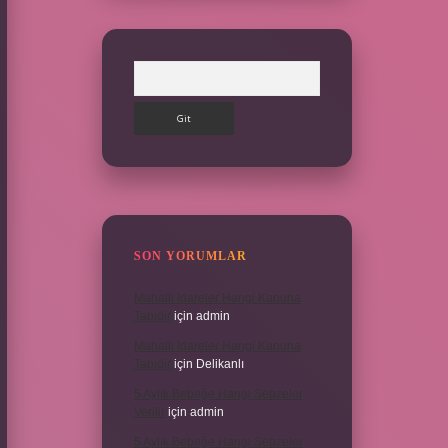
Arama
SON YORUMLAR
Mahalli Idareler Hangi Kanuna
Tabidir
için
admin
Mahalli Idareler Hangi Kanuna
Tabidir
için
Delikanlı
5 Aylık Bebeğe Hangi Sebzeler
Verilir
için
admin
5 Aylık Bebeğe Hangi Sebzeler