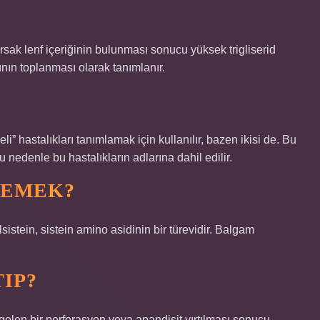
sak lenf içeriğinin bulunması sonucu yüksek trigliserid
sının toplanması olarak tanımlanır.
reli” hastalıkları tanımlamak için kullanılır, bazen ikisi de. Bu
bu nedenle bu hastalıkların adlarına dahil edilir.
 DEMEK?
lsistein, sistein amino asidinin bir türevidir. Balgam
IP?
gelen bir perforasyon veya apandisit yırtılması sonucu