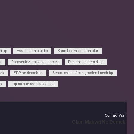
r tıp
Assit neden olur tıp
Karın içi sıvısı neden olur
ır
Parasentez tanısal ne demek
Peritonit ne demek tıp
mek
SBP ne demek tıp
Serum asit albümin gradienti nedir tıp
ek
Tıp dilinde asist ne demek
Sonraki Yazı
Glam Makyaj Ne Demek