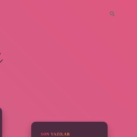
i
SIDEBAR
ilbet mobil giriş
SON YAZILAR