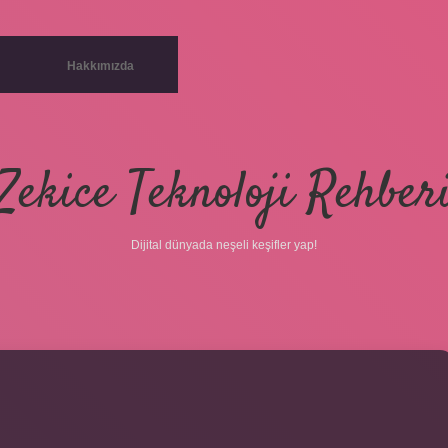
Hakkımızda
Zekice Teknoloji Rehber
Dijital dünyada neşeli keşifler yap!