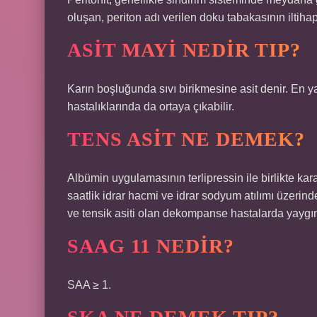
oluşan, periton adı verilen doku tabakasının iltiha
ASIT MAYI NEDIR TIP?
Karın boşluğunda sıvı birikmesine asit denir. En y
hastalıklarında da ortaya çıkabilir.
TENS ASIT NE DEMEK?
Albümin uygulamasının terlipressin ile birlikte ka
saatlik idrar hacmi ve idrar sodyum atılımı üzerind
ve tensik asiti olan dekompanse hastalarda yaygın 
SAAG 11 NEDIR?
SAA ≥ 1.