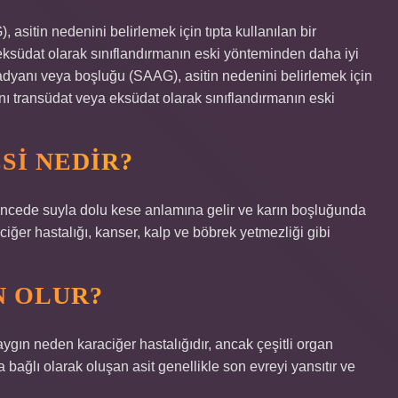
sitin nedenini belirlemek için tıpta kullanılan bir
eksüdat olarak sınıflandırmanın eski yönteminden daha iyi
 gradyanı veya boşluğu (SAAG), asitin nedenini belirlemek için
ını transüdat veya eksüdat olarak sınıflandırmanın eski
SI NEDIR?
atincede suyla dolu kese anlamına gelir ve karın boşluğunda
raciğer hastalığı, kanser, kalp ve böbrek yetmezliği gibi
N OLUR?
aygın neden karaciğer hastalığıdır, ancak çeşitli organ
a bağlı olarak oluşan asit genellikle son evreyi yansıtır ve