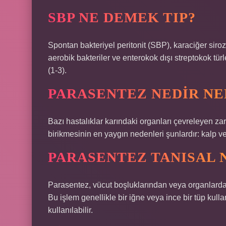
SBP NE DEMEK TIP?
Spontan bakteriyel peritonit (SBP), karaciğer sir
aerobik bakteriler ve enterokok dışı streptokok türle
(1-3).
PARASENTEZ NEDIR NE
Bazı hastalıklar karındaki organları çevreleyen zarl
birikmesinin en yaygın nedenleri şunlardır: kalp ve
PARASENTEZ TANISAL 
Parasentez, vücut boşluklarından veya organlardan
Bu işlem genellikle bir iğne veya ince bir tüp kulla
kullanılabilir.