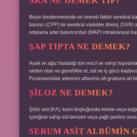
SKA NE DEMEK TIP?
Beyin beslenmesinde en önemli faktör serebral ka
basıncı (CPP) ile serebral vasküler direnç (SVR) 
ortalama arter basıncından (MAP) intrakraniyal bası
ŞAP TIPTA NE DEMEK?
Ayak ve ağız hastalığı tüm evcil ve vahşi hayvanla
neden olan ve genellikle et, süt ve iş gücü kaybına
Picornaviridae ailesinin aftovirüs alt grubuna ait b
ŞILOZ NE DEMEK?
Şilöz asit (KA), karın boşluğunda meme veya bağır
içeriğine sahip süt benzeri veya yağlı periton sıvı
SERUM ASIT ALBÜMIN G