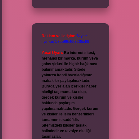
Reklam ve İletişim:
Skype:
live:.cid.575569c608265c69
Yasal Uyarı:
Bu internet sitesi,
herhangi bir marka, kurum veya
şahıs şirketi ile hiçbir bağlantısı
bulunmamaktadır. Sitede
yalnızca kendi hazırladığımız
makaleler paylaşılmaktadır.
Burada yer alan içerikler haber
niteliği taşımamakta olup,
gerçek kurum ve kişiler
hakkında paylaşım
yapılmamaktadır. Gerçek kurum
ve kişiler ile isim benzerlikleri
tamamen tesadüfidir.
Sitemizdeki bilgiler taslak
halindedir ve tavsiye niteliği
taşımazlar.