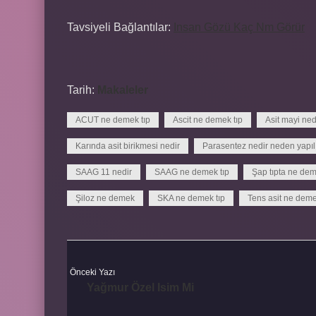
Tavsiyeli Bağlantılar:
Insan Gözü Kaç Nm Görür
Tarih:
Makaleler
ACUT ne demek tıp
Ascit ne demek tıp
Asit mayi nedi
Karında asit birikmesi nedir
Parasentez nedir neden yapıl
SAAG 11 nedir
SAAG ne demek tıp
Şap tıpta ne de
Şiloz ne demek
SKA ne demek tıp
Tens asit ne dem
Önceki Yazı
Yağmur Özel Isim Mi