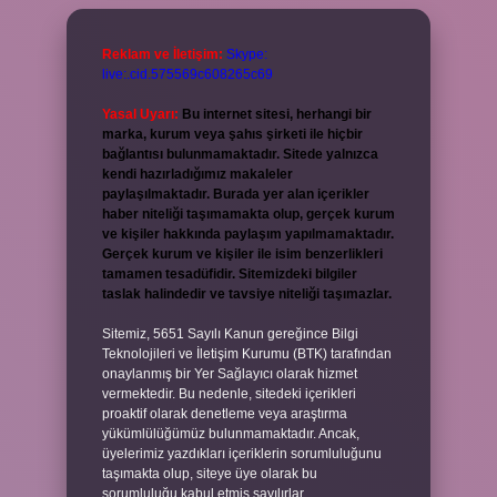
Reklam ve İletişim:
Skype:
live:.cid.575569c608265c69
Yasal Uyarı:
Bu internet sitesi, herhangi bir
marka, kurum veya şahıs şirketi ile hiçbir
bağlantısı bulunmamaktadır. Sitede yalnızca
kendi hazırladığımız makaleler
paylaşılmaktadır. Burada yer alan içerikler
haber niteliği taşımamakta olup, gerçek kurum
ve kişiler hakkında paylaşım yapılmamaktadır.
Gerçek kurum ve kişiler ile isim benzerlikleri
tamamen tesadüfidir. Sitemizdeki bilgiler
taslak halindedir ve tavsiye niteliği taşımazlar.
Sitemiz, 5651 Sayılı Kanun gereğince Bilgi
Teknolojileri ve İletişim Kurumu (BTK) tarafından
onaylanmış bir Yer Sağlayıcı olarak hizmet
vermektedir. Bu nedenle, sitedeki içerikleri
proaktif olarak denetleme veya araştırma
yükümlülüğümüz bulunmamaktadır. Ancak,
üyelerimiz yazdıkları içeriklerin sorumluluğunu
taşımakta olup, siteye üye olarak bu
sorumluluğu kabul etmiş sayılırlar.