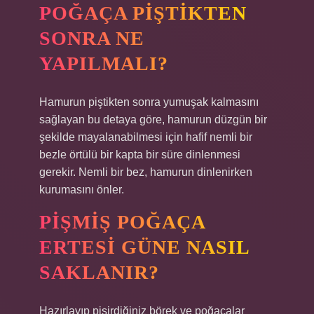
POĞAÇA PIŞTIKTEN
SONRA NE
YAPILMALI?
Hamurun piştikten sonra yumuşak kalmasını
sağlayan bu detaya göre, hamurun düzgün bir
şekilde mayalanabilmesi için hafif nemli bir
bezle örtülü bir kapta bir süre dinlenmesi
gerekir. Nemli bir bez, hamurun dinlenirken
kurumasını önler.
PIŞMIŞ POĞAÇA
ERTESI GÜNE NASIL
SAKLANIR?
Hazırlayıp pişirdiğiniz börek ve poğaçalar