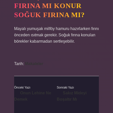
FIRINA MI KONUR
SOĞUK FIRINA MI?
Mayalı yumuşak milföy hamuru hazırlarken fırını
önceden ısıtmak gerekir. Soğuk fırına konulan
börekler kabarmadan sertleşebilir.
Tarih:
Makaleler
Önceki Yazı
Sonraki Yazı
Onun Lehine Ne
Sakız Mideyi
Demek
Boşaltır Mı