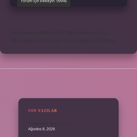
https://www.profikir.com.tr
https://sonics.com.tr
https://pigo.com.tr
knight online
nttgame
Sitemap
SIDEBAR
SON YAZILAR
Tabak hangi dilden gelir ?
Ağustos 8, 2026