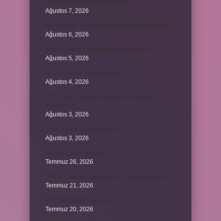
Kalın sesli kadın sesine ne denir ?
Ağustos 7, 2026
Bileşik kesir ve basit kesir arasındaki fark nedir ?
Ağustos 6, 2026
Kedi kurutma makinesi ile kurutulur mu ?
Ağustos 5, 2026
Avanos hangi şehrin ilçesidir ?
Ağustos 4, 2026
2025 Tarım Destek Ödemesi Ne Zaman
Yapılacak ?
Ağustos 3, 2026
2024 Ballon d’Or kime gitti ?
Ağustos 3, 2026
Kozanoğulları avşar mı ?
Temmuz 26, 2026
Avene Cicalfate yara izleri için kullanılabilir mi ?
Temmuz 21, 2026
380 kan şekeri normal mi ?
Temmuz 20, 2026