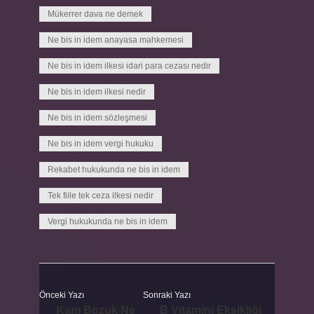
Mükerrer dava ne demek
Ne bis in idem anayasa mahkemesi
Ne bis in idem ilkesi idari para cezası nedir
Ne bis in idem ilkesi nedir
Ne bis in idem sözleşmesi
Ne bis in idem vergi hukuku
Rekabet hukukunda ne bis in idem
Tek fiile tek ceza ilkesi nedir
Vergi hukukunda ne bis in idem
Önceki Yazı
Sonraki Yazı
Kanı Bozuk Ne
B Vitamini Eksikliği