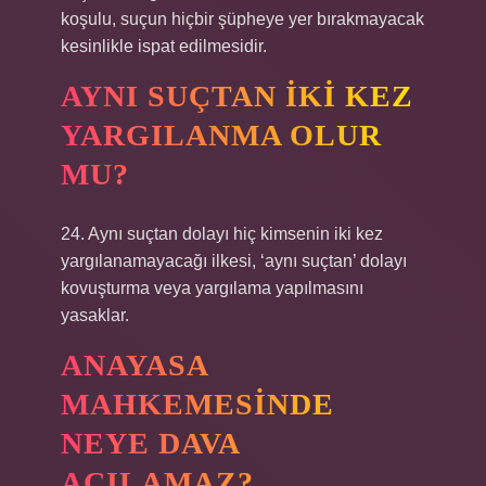
koşulu, suçun hiçbir şüpheye yer bırakmayacak
kesinlikle ispat edilmesidir.
AYNI SUÇTAN IKI KEZ
YARGILANMA OLUR
MU?
24. Aynı suçtan dolayı hiç kimsenin iki kez
yargılanamayacağı ilkesi, ‘aynı suçtan’ dolayı
kovuşturma veya yargılama yapılmasını
yasaklar.
ANAYASA
MAHKEMESINDE
NEYE DAVA
AÇILAMAZ?