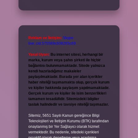
Reklam ve İletişim:
Skype:
live:.cid.575569c608265c69
Yasal Uyarı:
Bu internet sitesi, herhangi bir
marka, kurum veya şahıs şirketi ile hiçbir
bağlantısı bulunmamaktadır. Sitede yalnızca
kendi hazırladığımız makaleler
paylaşılmaktadır. Burada yer alan içerikler
haber niteliği taşımamakta olup, gerçek kurum
ve kişiler hakkında paylaşım yapılmamaktadır.
Gerçek kurum ve kişiler ile isim benzerlikleri
tamamen tesadüfidir. Sitemizdeki bilgiler
taslak halindedir ve tavsiye niteliği taşımazlar.
Sitemiz, 5651 Sayılı Kanun gereğince Bilgi
Teknolojileri ve İletişim Kurumu (BTK) tarafından
onaylanmış bir Yer Sağlayıcı olarak hizmet
vermektedir. Bu nedenle, sitedeki içerikleri
proaktif olarak denetleme veya araştırma