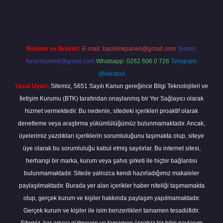
bil giriş
betexper giriş
betexper giriş
Reklam ve İletişim:
E-mail:
backlinkpaneli@gmail.com
Teams:
forumhizmeti@gmail.com
Whatsapp: 0262 606 0 726
Telegram:
@karabul
Yasal Uyarı:
Sitemiz, 5651 Sayılı Kanun gereğince Bilgi Teknolojileri ve
İletişim Kurumu (BTK) tarafından onaylanmış bir Yer Sağlayıcı olarak
hizmet vermektedir. Bu nedenle, sitedeki içerikleri proaktif olarak
denetleme veya araştırma yükümlülüğümüz bulunmamaktadır. Ancak,
üyelerimiz yazdıkları içeriklerin sorumluluğunu taşımakta olup, siteye
üye olarak bu sorumluluğu kabul etmiş sayılırlar. Bu internet sitesi,
herhangi bir marka, kurum veya şahıs şirketi ile hiçbir bağlantısı
bulunmamaktadır. Sitede yalnızca kendi hazırladığımız makaleler
paylaşılmaktadır. Burada yer alan içerikler haber niteliği taşımamakta
olup, gerçek kurum ve kişiler hakkında paylaşım yapılmamaktadır.
Gerçek kurum ve kişiler ile isim benzerlikleri tamamen tesadüfidir.