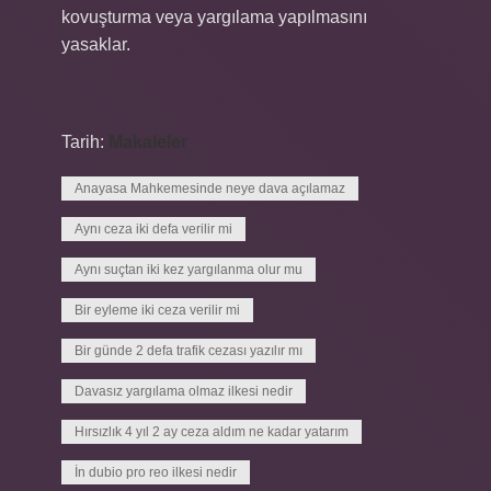
kovuşturma veya yargılama yapılmasını
yasaklar.
Tarih:
Makaleler
Anayasa Mahkemesinde neye dava açılamaz
Aynı ceza iki defa verilir mi
Aynı suçtan iki kez yargılanma olur mu
Bir eyleme iki ceza verilir mi
Bir günde 2 defa trafik cezası yazılır mı
Davasız yargılama olmaz ilkesi nedir
Hırsızlık 4 yıl 2 ay ceza aldım ne kadar yatarım
İn dubio pro reo ilkesi nedir