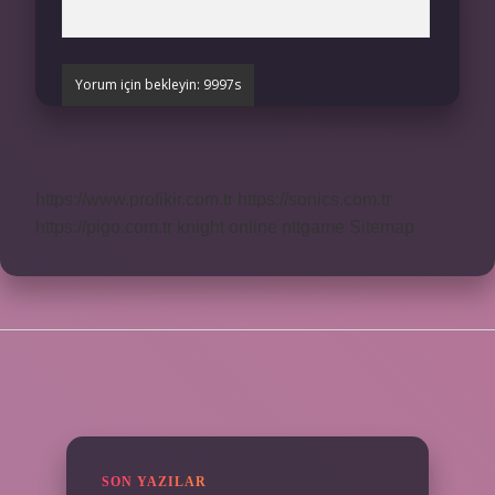
https://www.profikir.com.tr
https://sonics.com.tr
https://pigo.com.tr
knight online
nttgame
Sitemap
SIDEBAR
SON YAZILAR