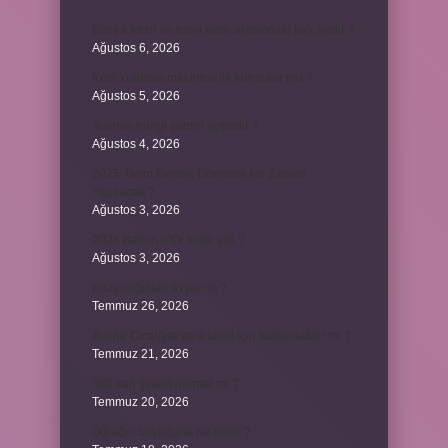
Bileşik kesir ve basit kesir arasındaki fark nedir ?
Ağustos 6, 2026
Kedi kurutma makinesi ile kurutulur mu ?
Ağustos 5, 2026
Avanos hangi şehrin ilçesidir ?
Ağustos 4, 2026
2025 Tarım Destek Ödemesi Ne Zaman
Yapılacak ?
Ağustos 3, 2026
2024 Ballon d’Or kime gitti ?
Ağustos 3, 2026
Kozanoğulları avşar mı ?
Temmuz 26, 2026
Avene Cicalfate yara izleri için kullanılabilir mi ?
Temmuz 21, 2026
380 kan şekeri normal mi ?
Temmuz 20, 2026
Oğlağın büyüğüne ne denir ?