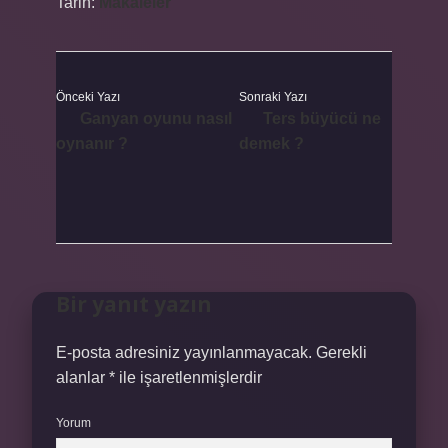
Tarih:
Makaleler
Önceki Yazı
Sonraki Yazı
Ganyan oyunu nasıl
Ters büyücü ne
oynanır ?
demek ?
Bir yanıt yazın
E-posta adresiniz yayınlanmayacak.
Gerekli
alanlar
*
ile işaretlenmişlerdir
Yorum