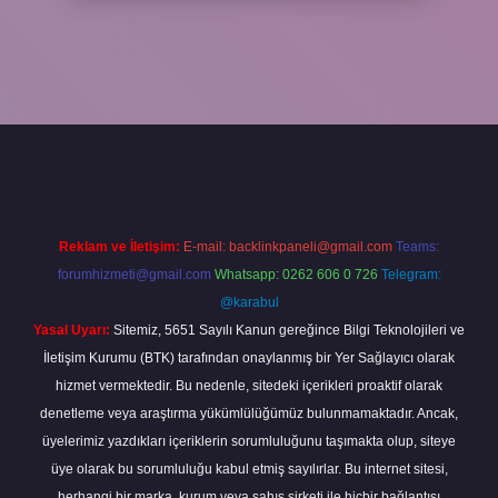
obil giriş
betexper giriş
betexper giriş
Reklam ve İletişim:
E-mail:
backlinkpaneli@gmail.com
Teams:
forumhizmeti@gmail.com
Whatsapp: 0262 606 0 726
Telegram:
@karabul
Yasal Uyarı:
Sitemiz, 5651 Sayılı Kanun gereğince Bilgi Teknolojileri ve
İletişim Kurumu (BTK) tarafından onaylanmış bir Yer Sağlayıcı olarak
hizmet vermektedir. Bu nedenle, sitedeki içerikleri proaktif olarak
denetleme veya araştırma yükümlülüğümüz bulunmamaktadır. Ancak,
üyelerimiz yazdıkları içeriklerin sorumluluğunu taşımakta olup, siteye
üye olarak bu sorumluluğu kabul etmiş sayılırlar. Bu internet sitesi,
herhangi bir marka, kurum veya şahıs şirketi ile hiçbir bağlantısı