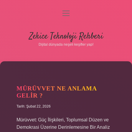
menüyü
aç
Anasayfa
Zekice Teknoloji Rehberi
Gizlilik Politikası
Dijital dünyada neşeli keşifler yap!
Yasal Uyarı
Hakkımızda
MÜRÜVVET NE ANLAMA
GELIR ?
Tarih: Şubat 22, 2026
Mürüvvet: Güç İlişkileri, Toplumsal Düzen ve
Demokrasi Üzerine Derinlemesine Bir Analiz