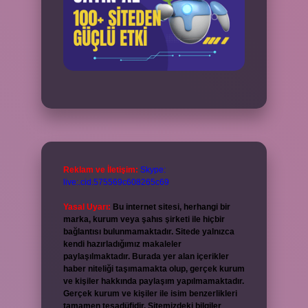
Reklam ve İletişim:
Skype:
live:.cid.575569c608265c69
Yasal Uyarı:
Bu internet sitesi, herhangi bir
marka, kurum veya şahıs şirketi ile hiçbir
bağlantısı bulunmamaktadır. Sitede yalnızca
kendi hazırladığımız makaleler
paylaşılmaktadır. Burada yer alan içerikler
haber niteliği taşımamakta olup, gerçek kurum
ve kişiler hakkında paylaşım yapılmamaktadır.
Gerçek kurum ve kişiler ile isim benzerlikleri
tamamen tesadüfidir. Sitemizdeki bilgiler