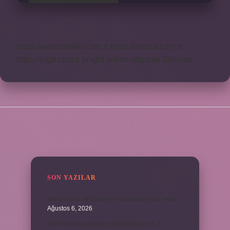
https://www.profikir.com.tr
https://sonics.com.tr
https://pigo.com.tr
knight online
nttgame
Sitemap
SIDEBAR
SON YAZILAR
Bileşik kesir ve basit kesir arasındaki fark nedir ?
Ağustos 6, 2026
Kedi kurutma makinesi ile kurutulur mu ?