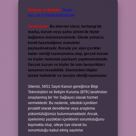
Reklam ve İletişim:
Skype:
live:.cid.575569c608265c69
Yasal Uyarı:
Bu internet sitesi, herhangi bir
marka, kurum veya şahıs şirketi ile hiçbir
bağlantısı bulunmamaktadır. Sitede yalnızca
kendi hazırladığımız makaleler
paylaşılmaktadır. Burada yer alan içerikler
haber niteliği taşımamakta olup, gerçek kurum
ve kişiler hakkında paylaşım yapılmamaktadır.
Gerçek kurum ve kişiler ile isim benzerlikleri
tamamen tesadüfidir. Sitemizdeki bilgiler
taslak halindedir ve tavsiye niteliği taşımazlar.
Sitemiz, 5651 Sayılı Kanun gereğince Bilgi
Teknolojileri ve İletişim Kurumu (BTK) tarafından
onaylanmış bir Yer Sağlayıcı olarak hizmet
vermektedir. Bu nedenle, sitedeki içerikleri
proaktif olarak denetleme veya araştırma
yükümlülüğümüz bulunmamaktadır. Ancak,
üyelerimiz yazdıkları içeriklerin sorumluluğunu
taşımakta olup, siteye üye olarak bu
sorumluluğu kabul etmiş sayılırlar.