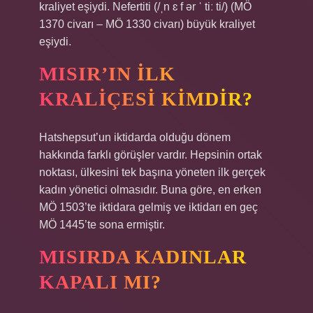
kraliyet eşiydi. Nefertiti (/ˌn ɛ f ər ˈ tiː ti/) (MÖ
1370 civarı – MÖ 1330 civarı) büyük kraliyet
eşiydi.
MISIR’IN ILK
KRALIÇESI KIMDIR?
Hatshepsut’un iktidarda olduğu dönem
hakkında farklı görüşler vardır. Hepsinin ortak
noktası, ülkesini tek başına yöneten ilk gerçek
kadın yönetici olmasıdır. Buna göre, en erken
MÖ 1503’te iktidara gelmiş ve iktidarı en geç
MÖ 1445’te sona ermiştir.
MISIRDA KADINLAR
KAPALI MI?