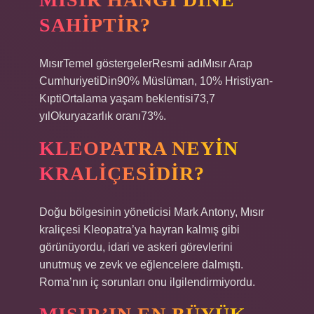
SAHIPTIR?
MısırTemel göstergelerResmi adıMısır Arap
CumhuriyetiDin90% Müslüman, 10% Hristiyan-
KıptiOrtalama yaşam beklentisi73,7
yılOkuryazarlık oranı73%.
KLEOPATRA NEYIN
KRALIÇESIDIR?
Doğu bölgesinin yöneticisi Mark Antony, Mısır
kraliçesi Kleopatra’ya hayran kalmış gibi
görünüyordu, idari ve askeri görevlerini
unutmuş ve zevk ve eğlencelere dalmıştı.
Roma’nın iç sorunları onu ilgilendirmiyordu.