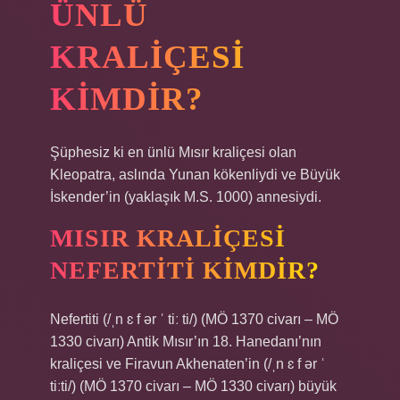
ÜNLÜ
KRALIÇESI
KIMDIR?
Şüphesiz ki en ünlü Mısır kraliçesi olan
Kleopatra, aslında Yunan kökenliydi ve Büyük
İskender’in (yaklaşık M.S. 1000) annesiydi.
MISIR KRALIÇESI
NEFERTITI KIMDIR?
Nefertiti (/ˌn ɛ f ər ˈ tiː ti/) (MÖ 1370 civarı – MÖ
1330 civarı) Antik Mısır’ın 18. Hanedanı’nın
kraliçesi ve Firavun Akhenaten’in (/ˌn ɛ f ər ˈ
tiːti/) (MÖ 1370 civarı – MÖ 1330 civarı) büyük