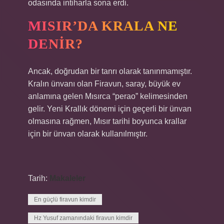
odasında intiharla sona erdi.
MISIR’DA KRALA NE
DENIR?
Ancak, doğrudan bir tanrı olarak tanınmamıştır.
Kralın ünvanı olan Firavun, saray, büyük ev
anlamına gelen Mısırca “perao” kelimesinden
gelir. Yeni Krallık dönemi için geçerli bir ünvan
olmasına rağmen, Mısır tarihi boyunca krallar
için bir ünvan olarak kullanılmıştır.
Tarih:
Makaleler
En güçlü firavun kimdir
Hz Yusuf zamanındaki firavun kimdir