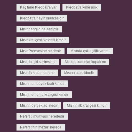
Kaç tane Kleopatra var
Kleopatra kime aşık
Kleopatra neyin kraliçesidir
Mısır hangi dine sahiptir
Mısır kraliçesi Nefertiti kimdir
Mısır Prensesine ne denir
Mısırda çok eşlilik var mı
Mısırda içki serbest mi
Mısırda kadınlar kapalı mı
Mısırda krala ne denir
Mısırın atası kimdir
Mısırın en büyük kralı kimdir
Mısırın en ünlü kraliçesi kimdir
Mısırın gerçek adı nedir
Mısırın ilk kraliçesi kimdir
Nefertiti mumyası nerededir
Nefertitinin mezarı nerede