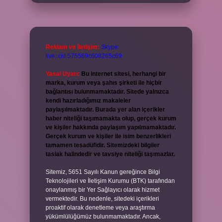
Reklam ve İletişim:
Skype:
live:.cid.575569c608265c69
Yasal Uyarı:
Bu internet sitesi, herhangi bir
marka, kurum veya şahıs şirketi ile hiçbir
bağlantısı bulunmamaktadır. Sitede yalnızca
kendi hazırladığımız makaleler
paylaşılmaktadır. Burada yer alan içerikler
haber niteliği taşımamakta olup, gerçek kurum
ve kişiler hakkında paylaşım yapılmamaktadır.
Gerçek kurum ve kişiler ile isim benzerlikleri
tamamen tesadüfidir. Sitemizdeki bilgiler
taslak halindedir ve tavsiye niteliği taşımazlar.
Sitemiz, 5651 Sayılı Kanun gereğince Bilgi
Teknolojileri ve İletişim Kurumu (BTK) tarafından
onaylanmış bir Yer Sağlayıcı olarak hizmet
vermektedir. Bu nedenle, sitedeki içerikleri
proaktif olarak denetleme veya araştırma
yükümlülüğümüz bulunmamaktadır. Ancak,