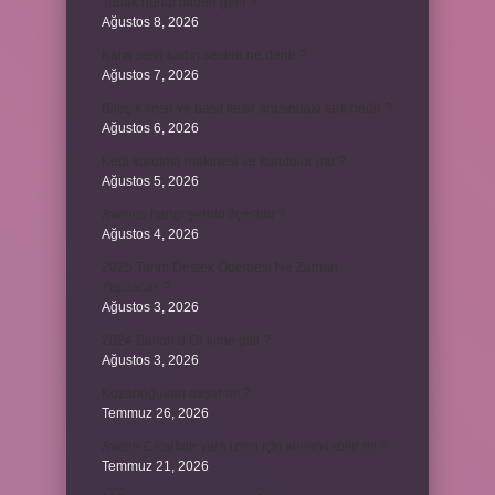
Tabak hangi dilden gelir ?
Ağustos 8, 2026
Kalın sesli kadın sesine ne denir ?
Ağustos 7, 2026
Bileşik kesir ve basit kesir arasındaki fark nedir ?
Ağustos 6, 2026
Kedi kurutma makinesi ile kurutulur mu ?
Ağustos 5, 2026
Avanos hangi şehrin ilçesidir ?
Ağustos 4, 2026
2025 Tarım Destek Ödemesi Ne Zaman
Yapılacak ?
Ağustos 3, 2026
2024 Ballon d’Or kime gitti ?
Ağustos 3, 2026
Kozanoğulları avşar mı ?
Temmuz 26, 2026
Avene Cicalfate yara izleri için kullanılabilir mi ?
Temmuz 21, 2026