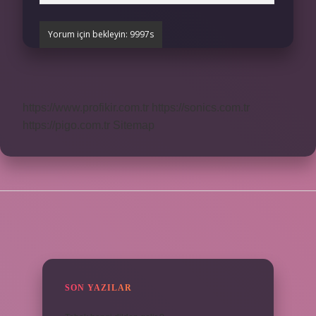
https://www.profikir.com.tr
https://sonics.com.tr
https://pigo.com.tr
Sitemap
SIDEBAR
SON YAZILAR