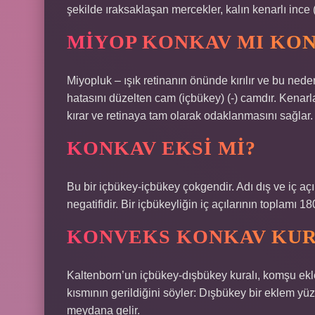
şekilde ıraksaklaşan mercekler, kalın kenarlı ince (
MIYOP KONKAV MI KON
Miyopluk – ışık retinanın önünde kırılır ve bu nede
hatasını düzelten cam (içbükey) (-) camdır. Kenarla
kırar ve retinaya tam olarak odaklanmasını sağlar.
KONKAV EKSI MI?
Bu bir içbükey-içbükey çokgendir. Adı dış ve iç açı
negatifidir. Bir içbükeyliğin iç açılarının toplamı 1
KONVEKS KONKAV KUR
Kaltenborn’un içbükey-dışbükey kuralı, komşu ekl
kısmının gerildiğini söyler: Dışbükey bir eklem y
meydana gelir.