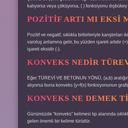
kalıyorsa veya çöküyorsa, ( ) fonksiyonu dışbükey 
POZITIF ARTI MI EKSI 
Pozitif ve negatif, sıklıkla birbirleriyle karıştırılan iki
varoluş anlamına gelir, bu yüzden işareti artıdır (+
işareti eksidir (-).
KONVEKS NEDIR TÜRE
Eğer TÜREVİ VE BETONUN YÖNÜ, (a,b) aralığında f
alıyorsa buna konveks (y=f(x) fonksiyonunun grafi
KONVEKS NE DEMEK TI
Günümüzde “konveks” kelimesi tıp alanında sıklık
gelen önemli bir kelime türüdür.