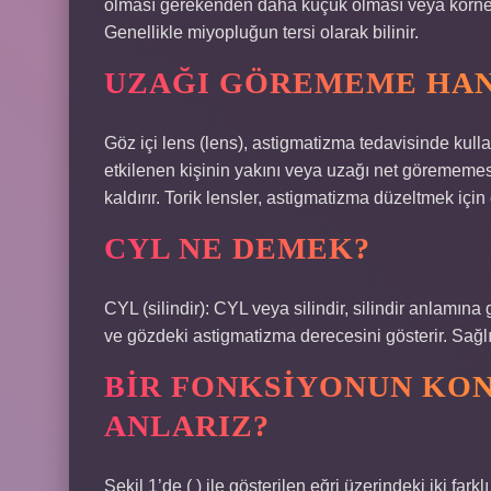
olması gerekenden daha küçük olması veya korne
Genellikle miyopluğun tersi olarak bilinir.
UZAĞI GÖREMEME HAN
Göz içi lens (lens), astigmatizma tedavisinde kullan
etkilenen kişinin yakını veya uzağı net görememes
kaldırır. Torik lensler, astigmatizma düzeltmek içi
CYL NE DEMEK?
CYL (silindir): CYL veya silindir, silindir anlamına
ve gözdeki astigmatizma derecesini gösterir. Sağlıkl
BIR FONKSIYONUN KO
ANLARIZ?
Şekil 1’de ( ) ile gösterilen eğri üzerindeki iki far