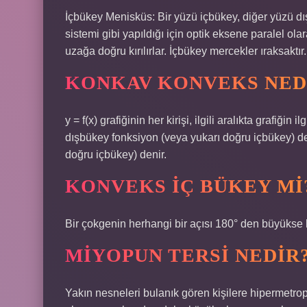
İçbükey Menisküs: Bir yüzü içbükey, diğer yüzü dı
sistemi gibi yapıldığı için optik eksene paralel ola
uzağa doğru kırılırlar. İçbükey mercekler ıraksaktır.
KONKAV KONVEKS NED
y = f(x) grafiğinin her kirişi, ilgili aralıkta grafiğin
dışbükey fonksiyon (veya yukarı doğru içbükey) den
doğru içbükey) denir.
KONVEKS IÇ BÜKEY MI
Bir çokgenin herhangi bir açısı 180° den büyükse 
MIYOPUN TERSI NEDIR
Yakın nesneleri bulanık gören kişilere hipermetro