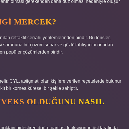
anın olması gerekenden daha düz olması nedeniyle oluşur.
GI MERCEK?
ılan refraktif cerrahi yöntemlerinden biridir. Bu lensler,
i sorununa bir çözüm sunar ve gözlük ihtiyacını ortadan
n en popüler çözümlerden biridir.
 gelir. CYL, astigmatı olan kişilere verilen reçetelerde bulunur
ı bir kornea küresel bir şekle sahiptir.
NVEKS OLDUĞUNU NASIL
klı noktayı birleştiren doğru parçası fonksiyonun üst tarafında