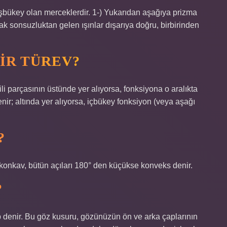
şbükey olan merceklerdir. 1-) Yukarıdan aşağıya prizma
rak sonsuzluktan gelen ışınlar dışarıya doğru, birbirinden
IR TÜREV?
 ilgili parçasının üstünde yer alıyorsa, fonksiyona o aralıkta
ir; altında yer alıyorsa, içbükey fonksiyon (veya aşağı
?
konkav, bütün açıları 180° den küçükse konveks denir.
?
p denir. Bu göz kusuru, gözünüzün ön ve arka çaplarının