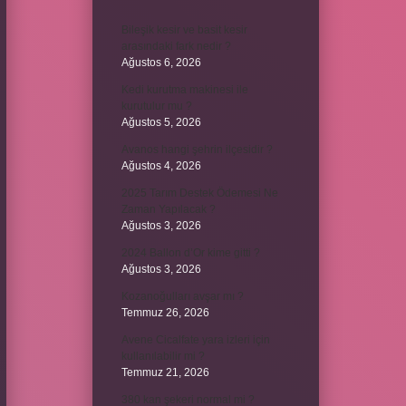
Bileşik kesir ve basit kesir
arasındaki fark nedir ?
Ağustos 6, 2026
Kedi kurutma makinesi ile
kurutulur mu ?
Ağustos 5, 2026
Avanos hangi şehrin ilçesidir ?
Ağustos 4, 2026
2025 Tarım Destek Ödemesi Ne
Zaman Yapılacak ?
Ağustos 3, 2026
2024 Ballon d’Or kime gitti ?
Ağustos 3, 2026
Kozanoğulları avşar mı ?
Temmuz 26, 2026
Avene Cicalfate yara izleri için
kullanılabilir mi ?
Temmuz 21, 2026
380 kan şekeri normal mi ?