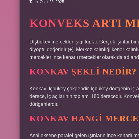
Tarih: Ocak 28, 2025
KONVEKS ARTI M
Dışbükey mercekler ışığı toplar. Gerçek ışınlar bir 
diyoptri değeridir (+). Merkez kalınlığı kenar kalı
mercekler ince kenarlı mercekler olarak da adlandır
KONKAV ŞEKLI NEDIR?
Konkav; İçbükey çokgendir. İçbükey dörtgenin iç aç
derece, iç açılarının toplamı 180 derecedir. Konve
dörtgenlerdir.
KONKAV HANGI MERCE
Asal eksene paralel gelen ışınların ince kenarlı 