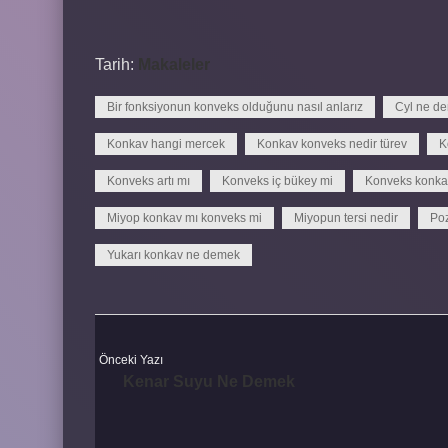
Tarih:
Makaleler
Bir fonksiyonun konveks olduğunu nasıl anlarız
Cyl ne d
Konkav hangi mercek
Konkav konveks nedir türev
K
Konveks artı mı
Konveks iç bükey mi
Konveks konkav
Miyop konkav mı konveks mi
Miyopun tersi nedir
Poz
Yukarı konkav ne demek
Önceki Yazı
Kenar Suyu Ne Demek