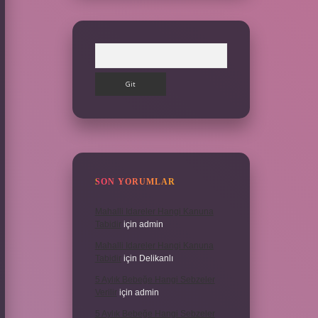
Arama
SON YORUMLAR
Mahalli Idareler Hangi Kanuna
Tabidir
için
admin
Mahalli Idareler Hangi Kanuna
Tabidir
için
Delikanlı
5 Aylık Bebeğe Hangi Sebzeler
Verilir
için
admin
5 Aylık Bebeğe Hangi Sebzeler