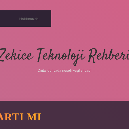
Hakkımızda
Zekice Teknoloji Rehber
Dijital dünyada neşeli keşifler yap!
ARTI MI