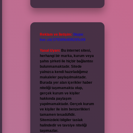
Reklam ve İletişim:
Skype:
live:.cid.575569c608265c69
Yasal Uyarı:
Bu internet sitesi,
herhangi bir marka, kurum veya
şahıs şirketi ile hiçbir bağlantısı
bulunmamaktadır. Sitede
yalnızca kendi hazırladığımız
makaleler paylaşılmaktadır.
Burada yer alan içerikler haber
niteliği taşımamakta olup,
gerçek kurum ve kişiler
hakkında paylaşım
yapılmamaktadır. Gerçek kurum
ve kişiler ile isim benzerlikleri
tamamen tesadüfidir.
Sitemizdeki bilgiler taslak
halindedir ve tavsiye niteliği
taşımazlar.