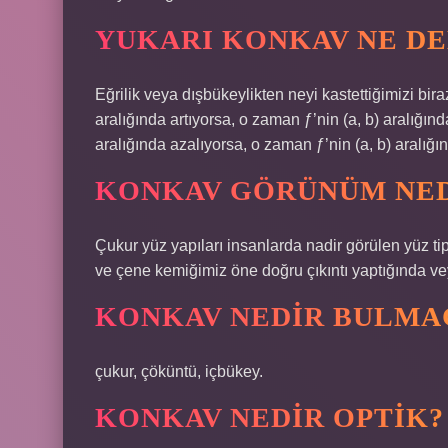
YUKARI KONKAV NE D
Eğrilik veya dışbükeylikten neyi kastettiğimizi biraz
aralığında artıyorsa, o zaman ƒ’nin (a, b) aralığınd
aralığında azalıyorsa, o zaman ƒ’nin (a, b) aralığı
KONKAV GÖRÜNÜM NED
Çukur yüz yapıları insanlarda nadir görülen yüz tip
ve çene kemiğimiz öne doğru çıkıntı yaptığında veya
KONKAV NEDIR BULMA
çukur, çöküntü, içbükey.
KONKAV NEDIR OPTIK?