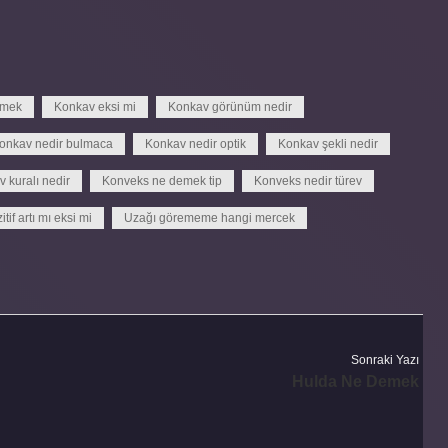
emek
Konkav eksi mi
Konkav görünüm nedir
onkav nedir bulmaca
Konkav nedir optik
Konkav şekli nedir
 kuralı nedir
Konveks ne demek tip
Konveks nedir türev
itif artı mı eksi mi
Uzağı görememe hangi mercek
Sonraki Yazı
Hulda Ne Demek