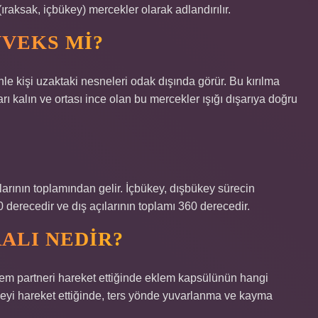
ıraksak, içbükey) mercekler olarak adlandırılır.
VEKS MI?
nle kişi uzaktaki nesneleri odak dışında görür. Bu kırılma
rı kalın ve ortası ince olan bu mercekler ışığı dışarıya doğru
larının toplamından gelir. İçbükey, dışbükey sürecin
80 derecedir ve dış açılarının toplamı 360 derecedir.
ALI NEDIR?
em partneri hareket ettiğinde eklem kapsülünün hangi
üzeyi hareket ettiğinde, ters yönde yuvarlanma ve kayma