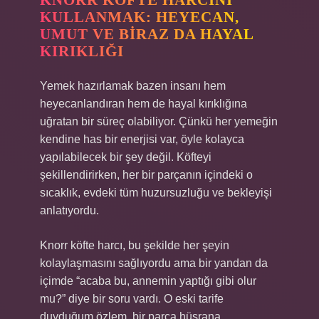
KNORR KÖFTE HARCINI
KULLANMAK: HEYECAN,
UMUT VE BIRAZ DA HAYAL
KIRIKLIĞI
Yemek hazırlamak bazen insanı hem
heyecanlandıran hem de hayal kırıklığına
uğratan bir süreç olabiliyor. Çünkü her yemeğin
kendine has bir enerjisi var, öyle kolayca
yapılabilecek bir şey değil. Köfteyi
şekillendirirken, her bir parçanın içindeki o
sıcaklık, evdeki tüm huzursuzluğu ve bekleyişi
anlatıyordu.
Knorr köfte harcı, bu şekilde her şeyin
kolaylaşmasını sağlıyordu ama bir yandan da
içimde “acaba bu, annemin yaptığı gibi olur
mu?” diye bir soru vardı. O eski tarife
duyduğum özlem, bir parça hüsrana