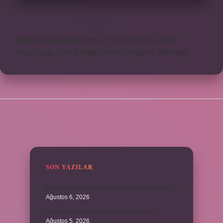
https://www.profikir.com.tr
https://sonics.com.tr
https://pigo.com.tr
knight online
nttgame
Sitemap
SIDEBAR
SON YAZILAR
Bileşik kesir ve basit kesir arasındaki fark nedir ?
Ağustos 6, 2026
Kedi kurutma makinesi ile kurutulur mu ?
Ağustos 5, 2026