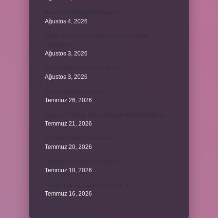
Avanos hangi şehrin ilçesidir ?
Ağustos 4, 2026
2025 Tarım Destek Ödemesi Ne Zaman
Yapılacak ?
Ağustos 3, 2026
2024 Ballon d’Or kime gitti ?
Ağustos 3, 2026
Kozanoğulları avşar mı ?
Temmuz 26, 2026
Avene Cicalfate yara izleri için kullanılabilir mi ?
Temmuz 21, 2026
380 kan şekeri normal mi ?
Temmuz 20, 2026
Oğlağın büyüğüne ne denir ?
Temmuz 18, 2026
Adana’nın nüfusu ne kadardır ?
Temmuz 16, 2026