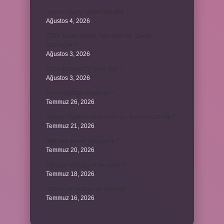
Avanos hangi şehrin ilçesidir ?
Ağustos 4, 2026
2025 Tarım Destek Ödemesi Ne Zaman
Yapılacak ?
Ağustos 3, 2026
2024 Ballon d’Or kime gitti ?
Ağustos 3, 2026
Kozanoğulları avşar mı ?
Temmuz 26, 2026
Avene Cicalfate yara izleri için kullanılabilir mi ?
Temmuz 21, 2026
380 kan şekeri normal mi ?
Temmuz 20, 2026
Oğlağın büyüğüne ne denir ?
Temmuz 18, 2026
Adana’nın nüfusu ne kadardır ?
Temmuz 16, 2026