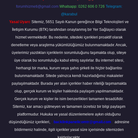
forumhizmeti@gmail.com
Whatsapp: 0262 606 0 726
Telegram:
@karabul
Yasal Uyarı:
Sitemiz, 5651 Sayılı Kanun gereğince Bilgi Teknolojileri ve
İletişim Kurumu (BTK) tarafından onaylanmış bir Yer Sağlayıcı olarak
hizmet vermektedir. Bu nedenle, sitedeki içerikleri proaktif olarak
denetleme veya araştırma yükümlülüğümüz bulunmamaktadır. Ancak,
üyelerimiz yazdıkları içeriklerin sorumluluğunu taşımakta olup, siteye
üye olarak bu sorumluluğu kabul etmiş sayılırlar. Bu internet sitesi,
herhangi bir marka, kurum veya şahıs şirketi ile hiçbir bağlantısı
bulunmamaktadır. Sitede yalnızca kendi hazırladığımız makaleler
paylaşılmaktadır. Burada yer alan içerikler haber niteliği taşımamakta
olup, gerçek kurum ve kişiler hakkında paylaşım yapılmamaktadır.
Gerçek kurum ve kişiler ile isim benzerlikleri tamamen tesadüfidir.
Sitemiz, kar amacı gütmeyen ve tamamen ücretsiz bir bilgi paylaşım
platformudur. Hukuka ve yasal düzenlemelere aykırı olduğunu
düşündüğünüz içerikleri,
backlinkpanelicomtr@gmail.com
adresine
bildirmeniz halinde, ilgili içerikler yasal süre içerisinde sitemizden
kaldırılacaktır.