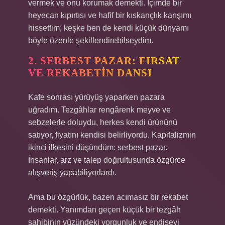
vermek ve onu korumak demekti. İçimde bir
heyecan kıpırtısı ve hafif bir kıskançlık karışımı
hissettim; keşke ben de kendi küçük dünyamı
böyle özenle şekillendirebilseydim.
2. SERBEST PAZAR: FIRSAT
VE REKABETIN DANSI
Kafe sonrası yürüyüş yaparken pazara
uğradım. Tezgâhlar rengârenk meyve ve
sebzelerle doluydu, herkes kendi ürününü
satıyor, fiyatını kendisi belirliyordu. Kapitalizmin
ikinci ilkesini düşündüm: serbest pazar.
İnsanlar, arz ve talep doğrultusunda özgürce
alışveriş yapabiliyorlardı.
Ama bu özgürlük, bazen acımasız bir rekabet
demekti. Yanımdan geçen küçük bir tezgâh
sahibinin yüzündeki yorgunluk ve endişeyi