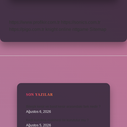
https://www.profikir.com.tr
https://sonics.com.tr
https://pigo.com.tr
knight online
nttgame
Sitemap
SIDEBAR
SON YAZILAR
Bileşik kesir ve basit kesir arasındaki fark nedir ?
Ağustos 6, 2026
Kedi kurutma makinesi ile kurutulur mu ?
Ağustos 5, 2026