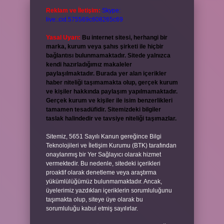
Reklam ve İletişim:
Skype:
live:.cid.575569c608265c69
Yasal Uyarı:
Bu internet sitesi, herhangi bir
marka, kurum veya şahıs şirketi ile hiçbir
bağlantısı bulunmamaktadır. Sitede yalnızca
kendi hazırladığımız makaleler
paylaşılmaktadır. Burada yer alan içerikler
haber niteliği taşımamakta olup, gerçek kurum
ve kişiler hakkında paylaşım yapılmamaktadır.
Gerçek kurum ve kişiler ile isim benzerlikleri
tamamen tesadüfidir. Sitemizdeki bilgiler
taslak halindedir ve tavsiye niteliği taşımazlar.
Sitemiz, 5651 Sayılı Kanun gereğince Bilgi
Teknolojileri ve İletişim Kurumu (BTK) tarafından
onaylanmış bir Yer Sağlayıcı olarak hizmet
vermektedir. Bu nedenle, sitedeki içerikleri
proaktif olarak denetleme veya araştırma
yükümlülüğümüz bulunmamaktadır. Ancak,
üyelerimiz yazdıkları içeriklerin sorumluluğunu
taşımakta olup, siteye üye olarak bu
sorumluluğu kabul etmiş sayılırlar.