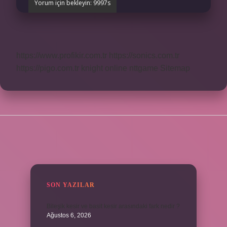
https://www.profikir.com.tr
https://sonics.com.tr
https://pigo.com.tr
knight online
nttgame
Sitemap
SIDEBAR
SON YAZILAR
Bileşik kesir ve basit kesir arasındaki fark nedir ?
Ağustos 6, 2026