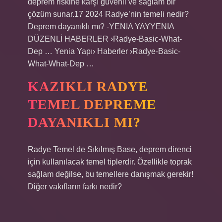
deprem riskine karşı güvenli ve sağlam bir
çözüm sunar.17 2024 Radye’nin temeli nedir?
Deprem dayanıklı mı? -YENIA YAYYENIA
DÜZENLİ HABERLER ›Radye-Basic-What-
Dep … Yenia Yapı› Haberler ›Radye-Basic-
What-What-Dep …
KAZIKLI RADYE
TEMEL DEPREME
DAYANIKLI MI?
Radye Temel de Sıkılmış Base, deprem direnci
için kullanılacak temel tiplerdir. Özellikle toprak
sağlam değilse, bu temellere danışmak gerekir!
Diğer vakıfların farkı nedir?