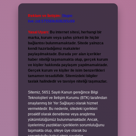
Reklam ve İletişim:
Skype:
live:.cid.575569c608265c69
Yasal Uyarı:
Bu internet sitesi, herhangi bir
marka, kurum veya şahıs şirketi ile hiçbir
bağlantısı bulunmamaktadır. Sitede yalnızca
kendi hazırladığımız makaleler
paylaşılmaktadır. Burada yer alan içerikler
haber niteliği taşımamakta olup, gerçek kurum
ve kişiler hakkında paylaşım yapılmamaktadır.
Gerçek kurum ve kişiler ile isim benzerlikleri
tamamen tesadüfidir. Sitemizdeki bilgiler
taslak halindedir ve tavsiye niteliği taşımazlar.
Sitemiz, 5651 Sayılı Kanun gereğince Bilgi
Teknolojileri ve İletişim Kurumu (BTK) tarafından
onaylanmış bir Yer Sağlayıcı olarak hizmet
vermektedir. Bu nedenle, sitedeki içerikleri
proaktif olarak denetleme veya araştırma
yükümlülüğümüz bulunmamaktadır. Ancak,
üyelerimiz yazdıkları içeriklerin sorumluluğunu
taşımakta olup, siteye üye olarak bu