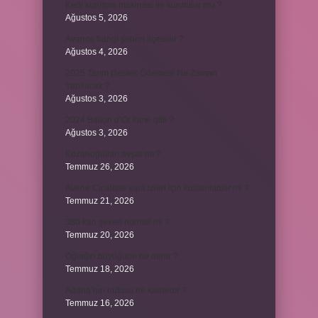
Kedi kurutma makinesi ile kurutulur mu ?
Ağustos 5, 2026
Avanos hangi şehrin ilçesidir ?
Ağustos 4, 2026
2025 Tarım Destek Ödemesi Ne Zaman
Yapılacak ?
Ağustos 3, 2026
2024 Ballon d’Or kime gitti ?
Ağustos 3, 2026
Kozanoğulları avşar mı ?
Temmuz 26, 2026
Avene Cicalfate yara izleri için kullanılabilir mi ?
Temmuz 21, 2026
380 kan şekeri normal mi ?
Temmuz 20, 2026
Oğlağın büyüğüne ne denir ?
Temmuz 18, 2026
Adana’nın nüfusu ne kadardır ?
Temmuz 16, 2026