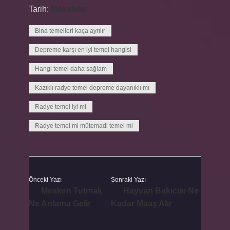
Tarih:
Makaleler
Bina temelleri kaça ayrılır
Depreme karşı en iyi temel hangisi
Hangi temel daha sağlam
Kazıklı radye temel depreme dayanıklı mı
Radye temel iyi mi
Radye temel mi mütemadi temel mi
Önceki Yazı
Sonraki Yazı
Mesken Tutmak
Hayvan Bakıcısı Ne
Ne Anlama Gelir
Kadar Maaş Alır