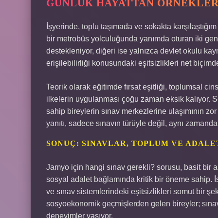
GÜNLÜK HAYATTAN ÖRNEKLER
İşyerinde, toplu taşımada ve sokakta karşılaştığım 
bir metrobüs yolculuğunda yanımda oturan iki genç,
destekleniyor, diğeri ise yalnızca devlet okulu kay
erişilebilirliği konusundaki eşitsizlikleri net biçimd
Teorik olarak eğitimde fırsat eşitliği, toplumsal cinsi
ilkelerin uygulanması çoğu zaman eksik kalıyor. S
sahip bireylerin sınav merkezlerine ulaşımının zo
yanıtı, sadece sınavın türüyle değil, aynı zamanda 
SONUÇ: SINAVLAR, TOPLUM VE ADALE
Jamyo için hangi sınav gerekli? sorusu, basit bir a
sosyal adalet bağlamında kritik bir öneme sahip. 
ve sınav sistemlerindeki eşitsizlikleri somut bir şek
sosyoekonomik geçmişlerden gelen bireyler; sınav
deneyimler yaşıyor.