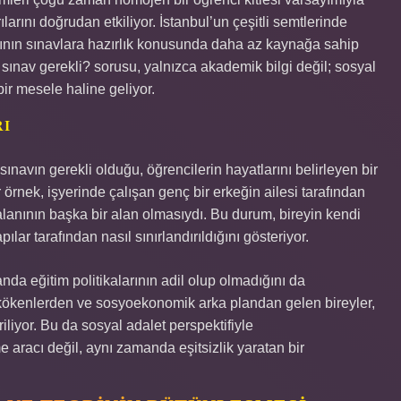
ılarını doğrudan etkiliyor. İstanbul’un çeşitli semtlerinde
arının sınavlara hazırlık konusunda daha az kaynağa sahip
sınav gerekli? sorusu, yalnızca akademik bilgi değil; sosyal
bir mesele haline geliyor.
RI
ınavın gerekli olduğu, öğrencilerin hayatlarını belirleyen bir
r örnek, işyerinde çalışan genç bir erkeğin ailesi tarafından
i alanının başka bir alan olmasıydı. Bu durum, bireyin kendi
lar tarafından nasıl sınırlandırıldığını gösteriyor.
da eğitim politikalarının adil olup olmadığını da
ik kökenlerden ve sosyoekonomik arka plandan gelen bireyler,
riliyor. Bu da sosyal adalet perspektifiyle
me aracı değil, aynı zamanda eşitsizlik yaratan bir