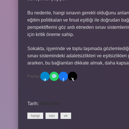
Bu nedenle, hangi sınavın gerekli olduğunu anlama
eğitim politikaları ve fırsat eşitliği ile doğrudan ba
perspektiflerini göz ardı etmeden sınav sistemler
için kritik öneme sahip.
Sokakta, işyerinde ve toplu taşımada gözlemlediği
sınav sistemindeki adaletsizlikleri ve eşitsizlikler
ararken, bu bağlamları dikkate almak, daha kapsayı
Paylaş:
𝕏
✈
f
Tarih:
Makaleler
hangi
nav
ve