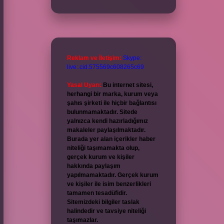
Reklam ve İletişim:
Skype:
live:.cid.575569c608265c69
Yasal Uyarı:
Bu internet sitesi,
herhangi bir marka, kurum veya
şahıs şirketi ile hiçbir bağlantısı
bulunmamaktadır. Sitede
yalnızca kendi hazırladığımız
makaleler paylaşılmaktadır.
Burada yer alan içerikler haber
niteliği taşımamakta olup,
gerçek kurum ve kişiler
hakkında paylaşım
yapılmamaktadır. Gerçek kurum
ve kişiler ile isim benzerlikleri
tamamen tesadüfidir.
Sitemizdeki bilgiler taslak
halindedir ve tavsiye niteliği
taşımazlar.