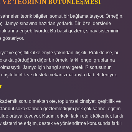
 VE TEORININ BÜTÜNLEŞMESI
sahneler, teorik bilgileri somut bir bağlama taşıyor. Örneğin,
 Jamyo sınavına hazırlanıyorlardı. Biri özel derslerle
naklarına erişebiliyordu. Bu basit gözlem, sınav sisteminin
e gösteriyor.
yet ve çeşitlilik ilkeleriyle yakından ilişkili. Pratikte ise, bu
okakta gördüğüm diğer bir örnek, farklı engel gruplarına
r olmasıydı. Jamyo için hangi sınav gerekli? sorusunun
erişilebilirlik ve destek mekanizmalarıyla da belirleniyor.
T
kademik soru olmaktan öte, toplumsal cinsiyet, çeşitlilik ve
İstanbul sokaklarında gözlemlediğim pek çok sahne, eğitim
ilde ortaya koyuyor. Kadın, erkek, farklı etnik kökenler, farklı
 sistemine erişim, destek ve yönlendirme konusunda farklı