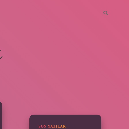
i
SIDEBAR
ilbet mobil giriş
SON YAZILAR