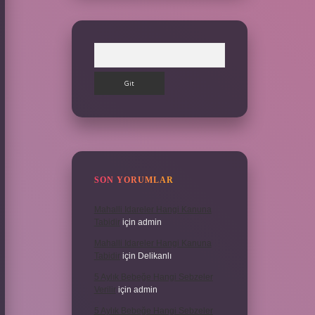
Arama
SON YORUMLAR
Mahalli Idareler Hangi Kanuna
Tabidir
için
admin
Mahalli Idareler Hangi Kanuna
Tabidir
için
Delikanlı
5 Aylık Bebeğe Hangi Sebzeler
Verilir
için
admin
5 Aylık Bebeğe Hangi Sebzeler