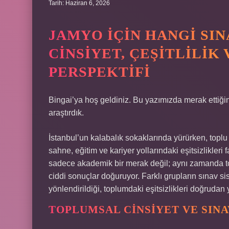
Tarih: Haziran 6, 2026
JAMYO IÇIN HANGI SI
CINSIYET, ÇEŞITLILIK
PERSPEKTIFI
Bingai’ya hoş geldiniz. Bu yazımızda merak ettiğin
araştırdık.
İstanbul’un kalabalık sokaklarında yürürken, top
sahne, eğitim ve kariyer yollarındaki eşitsizlikleri
sadece akademik bir merak değil; aynı zamanda top
ciddi sonuçlar doğuruyor. Farklı grupların sınav si
yönlendirildiği, toplumdaki eşitsizlikleri doğrudan 
TOPLUMSAL CINSIYET VE SIN