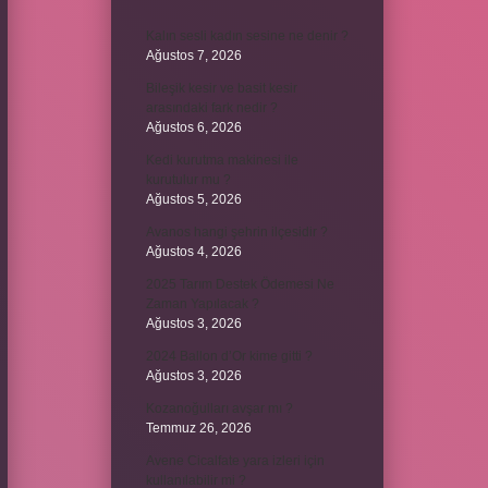
Kalın sesli kadın sesine ne denir ?
Ağustos 7, 2026
Bileşik kesir ve basit kesir
arasındaki fark nedir ?
Ağustos 6, 2026
Kedi kurutma makinesi ile
kurutulur mu ?
Ağustos 5, 2026
Avanos hangi şehrin ilçesidir ?
Ağustos 4, 2026
2025 Tarım Destek Ödemesi Ne
Zaman Yapılacak ?
Ağustos 3, 2026
2024 Ballon d’Or kime gitti ?
Ağustos 3, 2026
Kozanoğulları avşar mı ?
Temmuz 26, 2026
Avene Cicalfate yara izleri için
kullanılabilir mi ?