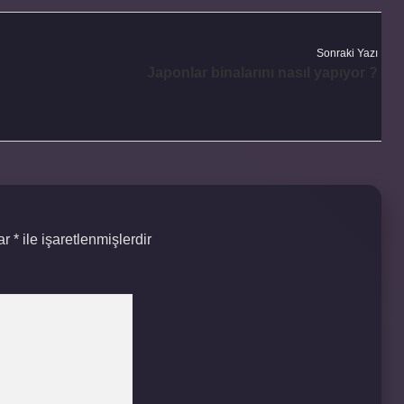
Sonraki Yazı
Japonlar binalarını nasıl yapıyor ?
lar
*
ile işaretlenmişlerdir