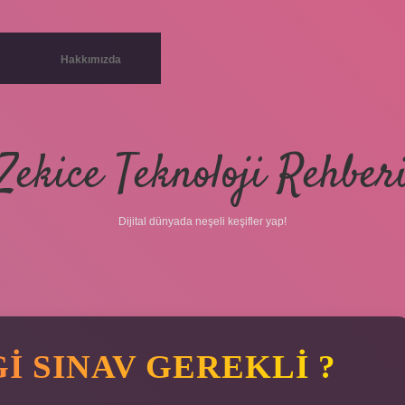
Hakkımızda
Zekice Teknoloji Rehber
Dijital dünyada neşeli keşifler yap!
I SINAV GEREKLI ?