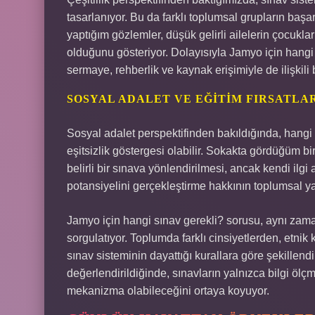
tasarlanıyor. Bu da farklı toplumsal grupların başar
yaptığım gözlemler, düşük gelirli ailelerin çocukl
olduğunu gösteriyor. Dolayısıyla Jamyo için hangi 
sermaye, rehberlik ve kaynak erişimiyle de ilişkili 
SOSYAL ADALET VE EĞITIM FIRSATLA
Sosyal adalet perspektifinden bakıldığında, hangi s
eşitsizlik göstergesi olabilir. Sokakta gördüğüm bi
belirli bir sınava yönlendirilmesi, ancak kendi ilg
potansiyelini gerçekleştirme hakkının toplumsal yapı
Jamyo için hangi sınav gerekli? sorusu, aynı zaman
sorgulatıyor. Toplumda farklı cinsiyetlerden, etn
sınav sisteminin dayattığı kurallara göre şekillendi
değerlendirildiğinde, sınavların yalnızca bilgi ölç
mekanizma olabileceğini ortaya koyuyor.