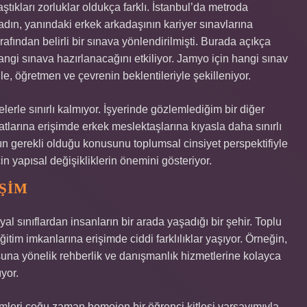
ştıkları zorluklar oldukça farklı. İstanbul’da metroda
adın, yanındaki erkek arkadaşının kariyer sınavlarına
rafından belirli bir sınava yönlendirilmişti. Burada açıkça
angi sınava hazırlanacağını etkiliyor. Jamyo için hangi sınav
ile, öğretmen ve çevrenin beklentileriyle şekilleniyor.
lerle sınırlı kalmıyor. İşyerinde gözlemlediğim bir diğer
atlarına erişimde erkek meslektaşlarına kıyasla daha sınırlı
n gerekli olduğu konusunu toplumsal cinsiyet perspektifiyle
in yapısal değişikliklerin önemini gösteriyor.
IŞIM
yal sınıflardan insanların bir arada yaşadığı bir şehir. Toplu
im imkanlarına erişimde ciddi farklılıklar yaşıyor. Örneğin,
suna yönelik rehberlik ve danışmanlık hizmetlerine kolayca
ıyor.
temleri çoğu zaman homojen bir öğrenci kitlesi varsayımıyla