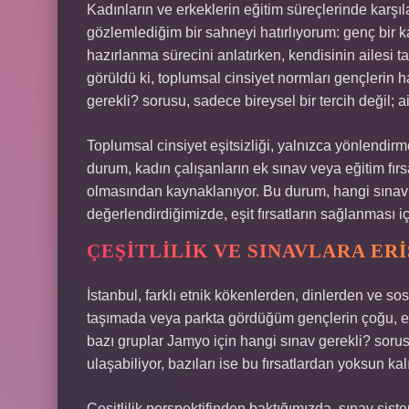
Kadınların ve erkeklerin eğitim süreçlerinde karşıla
gözlemlediğim bir sahneyi hatırlıyorum: genç bir k
hazırlanma sürecini anlatırken, kendisinin ailesi ta
görüldü ki, toplumsal cinsiyet normları gençlerin h
gerekli? sorusu, sadece bireysel bir tercih değil; a
Toplumsal cinsiyet eşitsizliği, yalnızca yönlendirme
durum, kadın çalışanların ek sınav veya eğitim fırs
olmasından kaynaklanıyor. Bu durum, hangi sınavı
değerlendirdiğimizde, eşit fırsatların sağlanması iç
ÇEŞITLILIK VE SINAVLARA ER
İstanbul, farklı etnik kökenlerden, dinlerden ve sos
taşımada veya parkta gördüğüm gençlerin çoğu, eğit
bazı gruplar Jamyo için hangi sınav gerekli? soru
ulaşabiliyor, bazıları ise bu fırsatlardan yoksun kal
Çeşitlilik perspektifinden baktığımızda, sınav sis