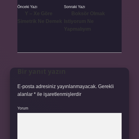
Önceki Yazı
Sonraki Yazı
Y – Xe Göre
Boksör Olmak
Simetrik Ne Demek
Istiyorum Ne
Yapmalıyım
Bir yanıt yazın
E-posta adresiniz yayınlanmayacak.
Gerekli
alanlar
*
ile işaretlenmişlerdir
Yorum