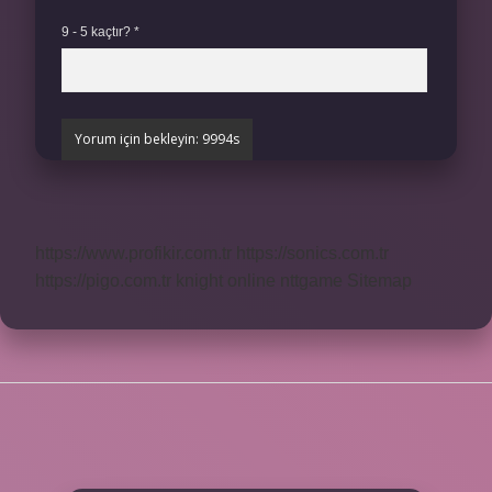
9 - 5 kaçtır?
*
https://www.profikir.com.tr
https://sonics.com.tr
https://pigo.com.tr
knight online
nttgame
Sitemap
SIDEBAR