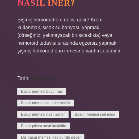
NASIL INER?
Şişmiş hemoroidlere ne iyi gelir? Krem
kullanmak, sıcak su banyosu yapmak
(dirseğinizi yakmayacak bir sıcaklıkta) veya
hemoroid tedavisi sırasında egzersiz yapmak
şişmiş hemoroidlerin inmesine yardımcı olabilir.
Tarih:
Makaleler
Basur memesi büyür mü
Basur memesi nasıl hissedilir
Basur memesi nasıl söner
Basur memesi sert midir
Basur pıhtısı nasıl boşaltılır
Dış basur memesi kaç günde geçer