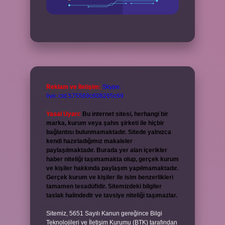
Reklam ve İletişim:
Skype:
live:.cid.575569c608265c69
Yasal Uyarı:
Bu internet sitesi, herhangi bir
marka, kurum veya şahıs şirketi ile hiçbir
bağlantısı bulunmamaktadır. Sitede yalnızca
kendi hazırladığımız makaleler
paylaşılmaktadır. Burada yer alan içerikler
haber niteliği taşımamakta olup, gerçek kurum
ve kişiler hakkında paylaşım yapılmamaktadır.
Gerçek kurum ve kişiler ile isim benzerlikleri
tamamen tesadüfidir. Sitemizdeki bilgiler
taslak halindedir ve tavsiye niteliği taşımazlar.
Sitemiz, 5651 Sayılı Kanun gereğince Bilgi
Teknolojileri ve İletişim Kurumu (BTK) tarafından