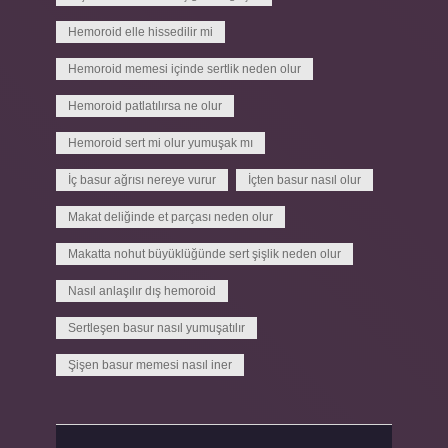
Hemoroid elle hissedilir mi
Hemoroid memesi içinde sertlik neden olur
Hemoroid patlatılırsa ne olur
Hemoroid sert mi olur yumuşak mı
İç basur ağrısı nereye vurur
İçten basur nasıl olur
Makat deliğinde et parçası neden olur
Makatta nohut büyüklüğünde sert şişlik neden olur
Nasıl anlaşılır dış hemoroid
Sertleşen basur nasıl yumuşatılır
Şişen basur memesi nasıl iner