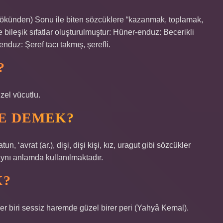
bileşik sıfatlar oluşturulmuştur: Hüner-enduz: Becerikli
nduz: Şeref tacı takmış, şerefli.
?
zel vücutlu.
NE DEMEK?
 ‘avrat (ar.), dişi, dişi kişi, kız, uragut gibi sözcükler
aynı anlamda kullanılmaktadır.
K?
: Her biri sessiz haremde güzel birer peri (Yahyâ Kemal).