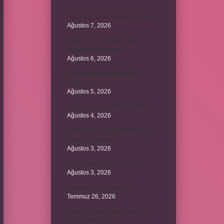
Kalın sesli kadın sesine ne denir ?
Ağustos 7, 2026
Bileşik kesir ve basit kesir
arasındaki fark nedir ?
Ağustos 6, 2026
Kedi kurutma makinesi ile
kurutulur mu ?
Ağustos 5, 2026
Avanos hangi şehrin ilçesidir ?
Ağustos 4, 2026
2025 Tarım Destek Ödemesi Ne
Zaman Yapılacak ?
Ağustos 3, 2026
2024 Ballon d’Or kime gitti ?
Ağustos 3, 2026
Kozanoğulları avşar mı ?
Temmuz 26, 2026
Avene Cicalfate yara izleri için
kullanılabilir mi ?