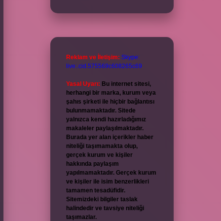
Reklam ve İletişim:
Skype:
live:.cid.575569c608265c69
Yasal Uyarı:
Bu internet sitesi,
herhangi bir marka, kurum veya
şahıs şirketi ile hiçbir bağlantısı
bulunmamaktadır. Sitede
yalnızca kendi hazırladığımız
makaleler paylaşılmaktadır.
Burada yer alan içerikler haber
niteliği taşımamakta olup,
gerçek kurum ve kişiler
hakkında paylaşım
yapılmamaktadır. Gerçek kurum
ve kişiler ile isim benzerlikleri
tamamen tesadüfidir.
Sitemizdeki bilgiler taslak
halindedir ve tavsiye niteliği
taşımazlar.