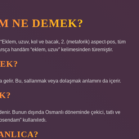
AM NE DEMEK?
Farsça handām “eklem, uzuv” kelimesinden türemiştir.
EK?
gelir. Bu, sallanmak veya dolaşmak anlamını da içerir.
K?
denir. Bunun dışında Osmanlı döneminde çekici, tatlı ve
hosendam” kullanılırdı.
ANLICA?