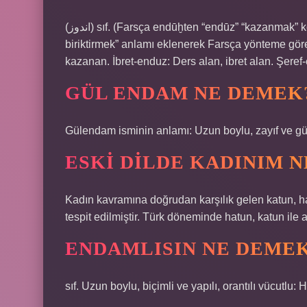
(ﺍﻧﺪﻭﺯ) sıf. (Farsça endūḫten “endūz” “kazanmak” kökünden) Sonu ile biten sözcüklere “kazanmak, toplamak,
biriktirmek” anlamı eklenerek Farsça yönteme göre 
kazanan. İbret-enduz: Ders alan, ibret alan. Şeref-e
GÜL ENDAM NE DEMEK
Gülendam isminin anlamı: Uzun boylu, zayıf ve gü
ESKI DILDE KADINIM 
Kadın kavramına doğrudan karşılık gelen katun, hatun,
tespit edilmiştir. Türk döneminde hatun, katun ile 
ENDAMLISIN NE DEME
sıf. Uzun boylu, biçimli ve yapılı, orantılı vücutlu