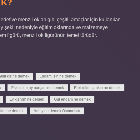
EK?
edef ve menzil okları gibi çeşitli amaçlar için kullanılan
ay şekli nedeniyle eğitim oklarında ve malzemeye
m figürü, menzil ok figürünün temel türüdür.
mlı kız ne demek
Endamlısın ne demek
a
Eski dilde ay parçası ne demek
Eski dilde çapkın ne demek
Ev kızıyım ne demek
Gül endam ne demek
ldu ne demek
Nehiy ne demek Osmanlıca