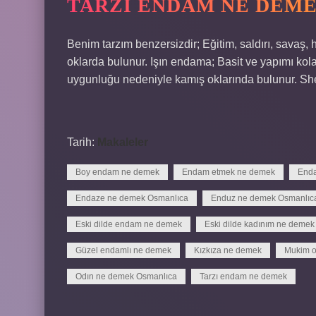
TARZI ENDAM NE DEM
Benim tarzım benzersizdir; Eğitim, saldırı, savaş, h
oklarda bulunur. Işın endama; Basit ve yapımı kol
uygunluğu nedeniyle kamış oklarında bulunur. She
Tarih:
Makaleler
Boy endam ne demek
Endam etmek ne demek
Enda
Endaze ne demek Osmanlıca
Enduz ne demek Osmanlıc
Eski dilde endam ne demek
Eski dilde kadınım ne demek
Güzel endamlı ne demek
Kızkıza ne demek
Mukim o
Odın ne demek Osmanlıca
Tarzı endam ne demek