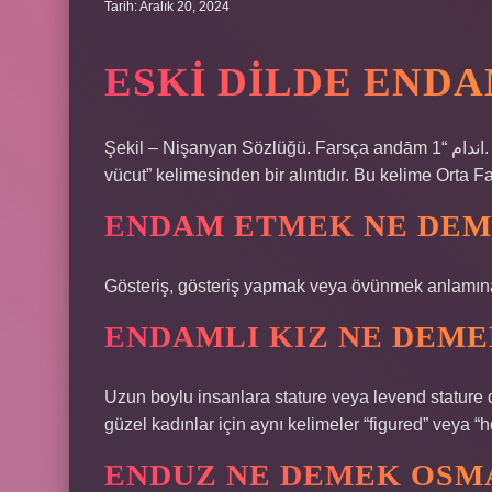
Tarih: Aralık 20, 2024
ESKI DILDE END
Şekil – Nişanyan Sözlüğü. Farsça andām اندام “1. “Eklem, uzuv, kol ve bacak, 2. (metaforik) aspect-pos, tüm
vücut” kelimesinden bir alıntıdır. Bu kelime Orta 
ENDAM ETMEK NE DEM
Gösteriş, gösteriş yapmak veya övünmek anlamına 
ENDAMLI KIZ NE DEME
Uzun boylu insanlara stature veya levend stature 
güzel kadınlar için aynı kelimeler “figured” veya “
ENDUZ NE DEMEK OSM