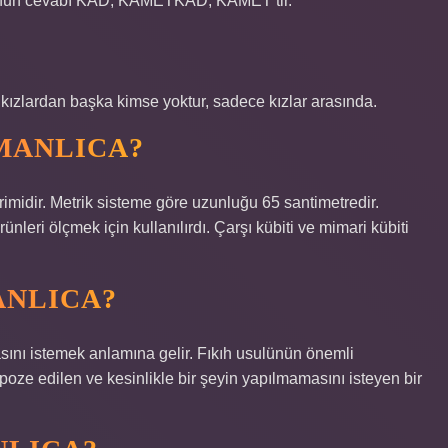
unun cevabı KAD, KAMETKAD, KAMET’tir.
 kızlardan başka kimse yoktur, sadece kızlar arasında.
MANLICA?
imidir. Metrik sisteme göre uzunluğu 65 santimetredir.
nleri ölçmek için kullanılırdı. Çarşı kübiti ve mimari kübiti
ANLICA?
ını istemek anlamına gelir. Fıkıh usulünün önemli
mpoze edilen ve kesinlikle bir şeyin yapılmamasını isteyen bir