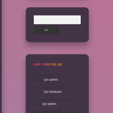
Arama
SON YORUMLAR
Mahalli Idareler Hangi Kanuna
Tabidir
için
admin
Mahalli Idareler Hangi Kanuna
Tabidir
için
Delikanlı
5 Aylık Bebeğe Hangi Sebzeler
Verilir
için
admin
5 Aylık Bebeğe Hangi Sebzeler