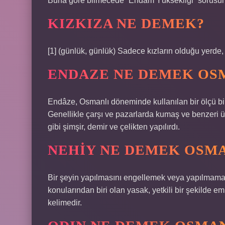
Buna göre bilmecede “Endam Yüksekliği” sorus
KIZKIZA NE DEMEK?
[1] (günlük, günlük) Sadece kızların olduğu yerde,
ENDAZE NE DEMEK OS
Endâze, Osmanlı döneminde kullanılan bir ölçü bir
Genellikle çarşı ve pazarlarda kumaş ve benzeri ürü
gibi şimşir, demir ve çelikten yapılırdı.
NEHIY NE DEMEK OSM
Bir şeyin yapılmasını engellemek veya yapılmamas
konularından biri olan yasak, yetkili bir şekilde e
kelimedir.