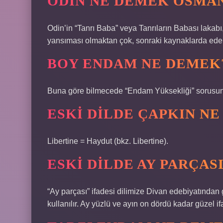
ODIN NE DEMEK OSMA
Odin’in “Tanrı Baba” veya Tanrıların Babası lakabı
yansıması olmaktan çok, sonraki kaynaklarda edebi
BOY ENDAM NE DEMEK
Buna göre bilmecede “Endam Yüksekliği” sorus
ESKI DILDE ÇAPKIN N
Libertine = Haydut (bkz. Libertine).
ESKI DILDE AY PARÇAS
“Ay parçası” ifadesi dilimize Divan edebiyatından 
kullanılır. Ay yüzlü ve ayın on dördü kadar güzel if