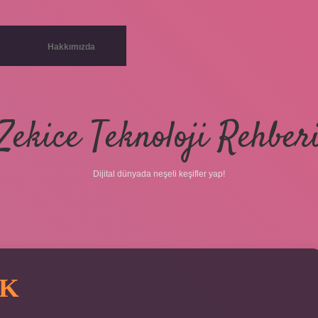
Hakkımızda
Zekice Teknoloji Rehber
Dijital dünyada neşeli keşifler yap!
EK