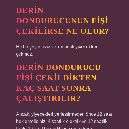
DERIN
DONDURUCUNUN FIŞI
ÇEKILIRSE NE OLUR?
Hiçbir şey olmaz ve kırılacak yiyecekleri
çekmez.
DERIN DONDURUCU
FIŞI ÇEKILDIKTEN
KAÇ SAAT SONRA
ÇALIŞTIRILIR?
Ancak, yiyecekleri yerleştirmeden önce 12 saat
beklemelisiniz. 4 saatlik elektrik ve 12 saatlik
fiş ile 16 saat bekledikten sonra derin