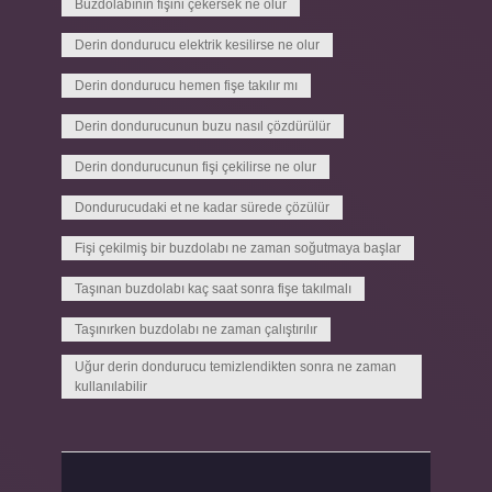
Buzdolabının fişini çekersek ne olur
Derin dondurucu elektrik kesilirse ne olur
Derin dondurucu hemen fişe takılır mı
Derin dondurucunun buzu nasıl çözdürülür
Derin dondurucunun fişi çekilirse ne olur
Dondurucudaki et ne kadar sürede çözülür
Fişi çekilmiş bir buzdolabı ne zaman soğutmaya başlar
Taşınan buzdolabı kaç saat sonra fişe takılmalı
Taşınırken buzdolabı ne zaman çalıştırılır
Uğur derin dondurucu temizlendikten sonra ne zaman
kullanılabilir