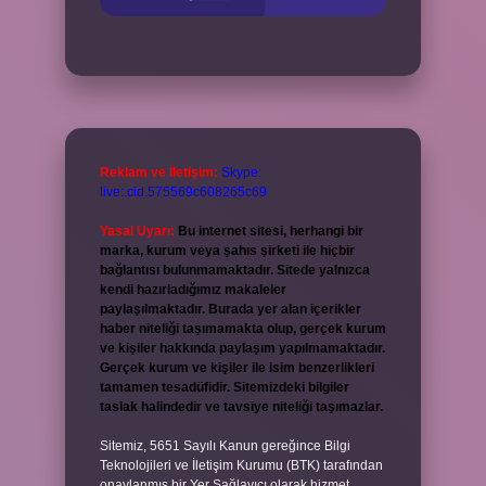
Reklam ve İletişim:
Skype:
live:.cid.575569c608265c69
Yasal Uyarı:
Bu internet sitesi, herhangi bir
marka, kurum veya şahıs şirketi ile hiçbir
bağlantısı bulunmamaktadır. Sitede yalnızca
kendi hazırladığımız makaleler
paylaşılmaktadır. Burada yer alan içerikler
haber niteliği taşımamakta olup, gerçek kurum
ve kişiler hakkında paylaşım yapılmamaktadır.
Gerçek kurum ve kişiler ile isim benzerlikleri
tamamen tesadüfidir. Sitemizdeki bilgiler
taslak halindedir ve tavsiye niteliği taşımazlar.
Sitemiz, 5651 Sayılı Kanun gereğince Bilgi
Teknolojileri ve İletişim Kurumu (BTK) tarafından
onaylanmış bir Yer Sağlayıcı olarak hizmet