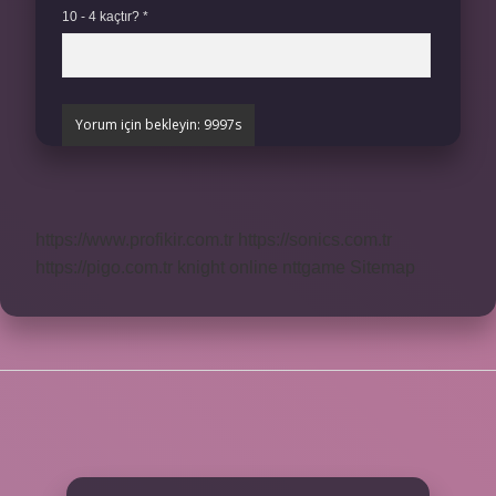
10 - 4 kaçtır?
*
https://www.profikir.com.tr
https://sonics.com.tr
https://pigo.com.tr
knight online
nttgame
Sitemap
SIDEBAR