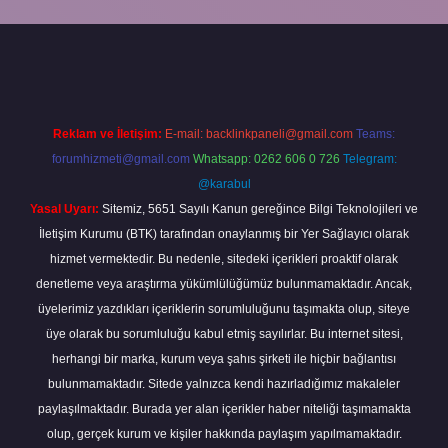
obil giriş
betexper giriş
betexper giriş
Reklam ve İletişim:
E-mail:
backlinkpaneli@gmail.com
Teams:
forumhizmeti@gmail.com
Whatsapp: 0262 606 0 726
Telegram:
@karabul
Yasal Uyarı:
Sitemiz, 5651 Sayılı Kanun gereğince Bilgi Teknolojileri ve
İletişim Kurumu (BTK) tarafından onaylanmış bir Yer Sağlayıcı olarak
hizmet vermektedir. Bu nedenle, sitedeki içerikleri proaktif olarak
denetleme veya araştırma yükümlülüğümüz bulunmamaktadır. Ancak,
üyelerimiz yazdıkları içeriklerin sorumluluğunu taşımakta olup, siteye
üye olarak bu sorumluluğu kabul etmiş sayılırlar. Bu internet sitesi,
herhangi bir marka, kurum veya şahıs şirketi ile hiçbir bağlantısı
bulunmamaktadır. Sitede yalnızca kendi hazırladığımız makaleler
paylaşılmaktadır. Burada yer alan içerikler haber niteliği taşımamakta
olup, gerçek kurum ve kişiler hakkında paylaşım yapılmamaktadır.