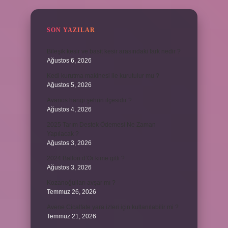
SON YAZILAR
Bileşik kesir ve basit kesir arasındaki fark nedir ?
Ağustos 6, 2026
Kedi kurutma makinesi ile kurutulur mu ?
Ağustos 5, 2026
Avanos hangi şehrin ilçesidir ?
Ağustos 4, 2026
2025 Tarım Destek Ödemesi Ne Zaman
Yapılacak ?
Ağustos 3, 2026
2024 Ballon d’Or kime gitti ?
Ağustos 3, 2026
Kozanoğulları avşar mı ?
Temmuz 26, 2026
Avene Cicalfate yara izleri için kullanılabilir mi ?
Temmuz 21, 2026