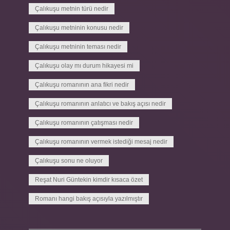
Çalıkuşu metnin türü nedir
Çalıkuşu metninin konusu nedir
Çalıkuşu metninin teması nedir
Çalıkuşu olay mı durum hikayesi mi
Çalıkuşu romanının ana fikri nedir
Çalıkuşu romanının anlatıcı ve bakış açısı nedir
Çalıkuşu romanının çatışması nedir
Çalıkuşu romanının vermek istediği mesaj nedir
Çalıkuşu sonu ne oluyor
Reşat Nuri Güntekin kimdir kısaca özet
Romanı hangi bakış açısıyla yazılmıştır