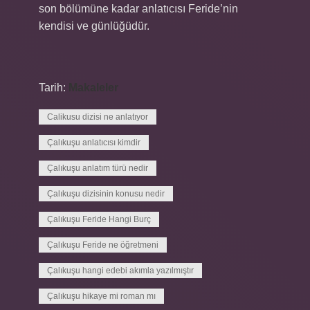
son bölümüne kadar anlatıcısı Feride’nin
kendisi ve günlüğüdür.
Tarih:
Makaleler
Calikusu dizisi ne anlatıyor
Çalıkuşu anlatıcısı kimdir
Çalıkuşu anlatım türü nedir
Çalıkuşu dizisinin konusu nedir
Çalıkuşu Feride Hangi Burç
Çalıkuşu Feride ne öğretmeni
Çalıkuşu hangi edebi akımla yazılmıştır
Çalıkuşu hikaye mi roman mı