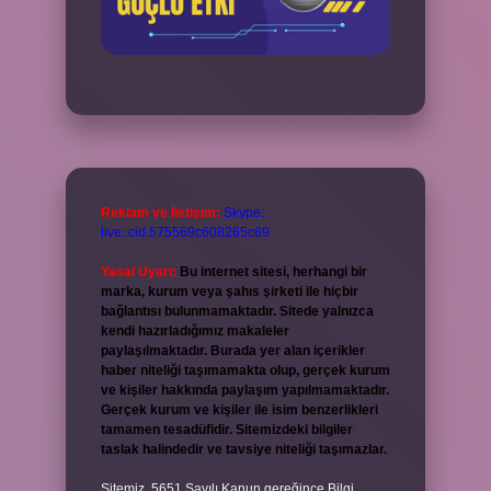
Reklam ve İletişim:
Skype:
live:.cid.575569c608265c69
Yasal Uyarı:
Bu internet sitesi, herhangi bir
marka, kurum veya şahıs şirketi ile hiçbir
bağlantısı bulunmamaktadır. Sitede yalnızca
kendi hazırladığımız makaleler
paylaşılmaktadır. Burada yer alan içerikler
haber niteliği taşımamakta olup, gerçek kurum
ve kişiler hakkında paylaşım yapılmamaktadır.
Gerçek kurum ve kişiler ile isim benzerlikleri
tamamen tesadüfidir. Sitemizdeki bilgiler
taslak halindedir ve tavsiye niteliği taşımazlar.
Sitemiz, 5651 Sayılı Kanun gereğince Bilgi