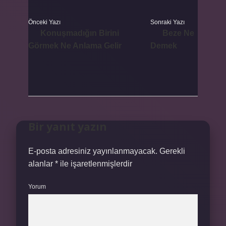
Önceki Yazı
Sonraki Yazı
Konuşmadığın Birini
Beze Ne
Görmek Ne Anlama Gelir
Demek
Bir yanıt yazın
E-posta adresiniz yayınlanmayacak.
Gerekli
alanlar
*
ile işaretlenmişlerdir
Yorum