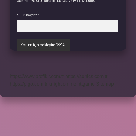
adresim ve site adresim bu tarayıcıya kaydedilsin.
5 + 3 kaçtır?
*
https://www.profikir.com.tr
https://sonics.com.tr
https://pigo.com.tr
knight online
nttgame
Sitemap
SIDEBAR