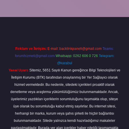
giriş
betexper giriş
Reklam ve İletişim:
E-mail:
backlinkpaneli@gmail.com
Teams:
forumhizmeti@gmail.com
Whatsapp: 0262 606 0 726
Telegram:
@karabul
Yasal Uyarı:
Sitemiz, 5651 Sayılı Kanun gereğince Bilgi Teknolojileri ve
İletişim Kurumu (BTK) tarafından onaylanmış bir Yer Sağlayıcı olarak
hizmet vermektedir. Bu nedenle, sitedeki içerikleri proaktif olarak
denetleme veya araştırma yükümlülüğümüz bulunmamaktadır. Ancak,
üyelerimiz yazdıkları içeriklerin sorumluluğunu taşımakta olup, siteye
üye olarak bu sorumluluğu kabul etmiş sayılırlar. Bu internet sitesi,
herhangi bir marka, kurum veya şahıs şirketi ile hiçbir bağlantısı
bulunmamaktadır. Sitede yalnızca kendi hazırladığımız makaleler
paylaşılmaktadır. Burada yer alan içerikler haber niteliği taşımamakta