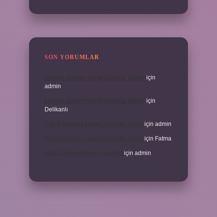
SON YORUMLAR
Mahalli Idareler Hangi Kanuna Tabidir
için
admin
Mahalli Idareler Hangi Kanuna Tabidir
için
Delikanlı
5 Aylık Bebeğe Hangi Sebzeler Verilir
için
admin
5 Aylık Bebeğe Hangi Sebzeler Verilir
için
Fatma
Motor Gelişim Ilkeleri Nelerdir
için
admin