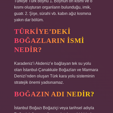
Türkiye Türk boynu 1. Boynun ön kısmı ve o
kısmı oluşturan organların bulunduğu, imik,
guatr. 2. Şişe, sürahi vb. kabın ağız kısmına
yakın dar bölüm.
TÜRKIYE’DEKI
BOĞAZLARIN ISMI
NEDIR?
Karadeniz’i Akdeniz’e bağlayan tek su yolu
olan İstanbul-Çanakkale Boğazları ve Marmara
Denizi’nden oluşan Türk kara yolu sisteminin
stratejik önemi yadsınamaz.
BOĞAZIN ADI NEDIR?
İstanbul Boğazı Boğaziçi veya tarihsel adıyla