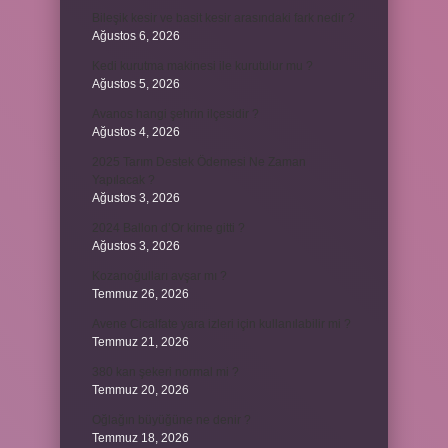
Bileşik kesir ve basit kesir arasındaki fark nedir ?
Ağustos 6, 2026
Kedi kurutma makinesi ile kurutulur mu ?
Ağustos 5, 2026
Avanos hangi şehrin ilçesidir ?
Ağustos 4, 2026
2025 Tarım Destek Ödemesi Ne Zaman
Yapılacak ?
Ağustos 3, 2026
2024 Ballon d’Or kime gitti ?
Ağustos 3, 2026
Kozanoğulları avşar mı ?
Temmuz 26, 2026
Avene Cicalfate yara izleri için kullanılabilir mi ?
Temmuz 21, 2026
380 kan şekeri normal mi ?
Temmuz 20, 2026
Oğlağın büyüğüne ne denir ?
Temmuz 18, 2026