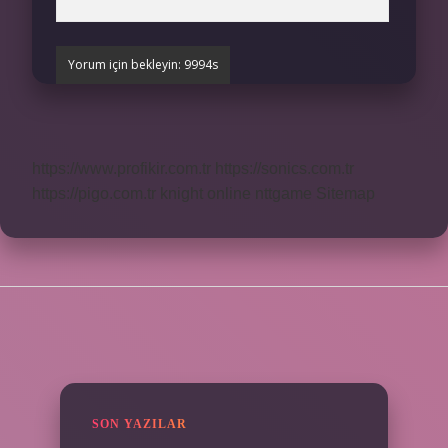
https://www.profikir.com.tr
https://sonics.com.tr
https://pigo.com.tr
knight online
nttgame
Sitemap
SIDEBAR
SON YAZILAR