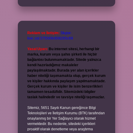
Reklam ve İletişim:
Skype:
live:.cid.575569c608265c69
Yasal Uyarı:
Bu internet sitesi, herhangi bir
marka, kurum veya şahıs şirketi ile hiçbir
bağlantısı bulunmamaktadır. Sitede yalnızca
kendi hazırladığımız makaleler
paylaşılmaktadır. Burada yer alan içerikler
haber niteliği taşımamakta olup, gerçek kurum
ve kişiler hakkında paylaşım yapılmamaktadır.
Gerçek kurum ve kişiler ile isim benzerlikleri
tamamen tesadüfidir. Sitemizdeki bilgiler
taslak halindedir ve tavsiye niteliği taşımazlar.
Sitemiz, 5651 Sayılı Kanun gereğince Bilgi
Teknolojileri ve İletişim Kurumu (BTK) tarafından
onaylanmış bir Yer Sağlayıcı olarak hizmet
vermektedir. Bu nedenle, sitedeki içerikleri
proaktif olarak denetleme veya araştırma