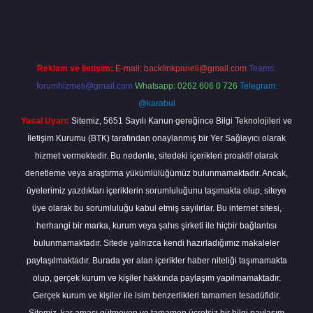
giriş
betexper giriş
betexper giriş
Reklam ve İletişim:
E-mail:
backlinkpaneli@gmail.com
Teams:
forumhizmeti@gmail.com
Whatsapp: 0262 606 0 726
Telegram:
@karabul
Yasal Uyarı:
Sitemiz, 5651 Sayılı Kanun gereğince Bilgi Teknolojileri ve
İletişim Kurumu (BTK) tarafından onaylanmış bir Yer Sağlayıcı olarak
hizmet vermektedir. Bu nedenle, sitedeki içerikleri proaktif olarak
denetleme veya araştırma yükümlülüğümüz bulunmamaktadır. Ancak,
üyelerimiz yazdıkları içeriklerin sorumluluğunu taşımakta olup, siteye
üye olarak bu sorumluluğu kabul etmiş sayılırlar. Bu internet sitesi,
herhangi bir marka, kurum veya şahıs şirketi ile hiçbir bağlantısı
bulunmamaktadır. Sitede yalnızca kendi hazırladığımız makaleler
paylaşılmaktadır. Burada yer alan içerikler haber niteliği taşımamakta
olup, gerçek kurum ve kişiler hakkında paylaşım yapılmamaktadır.
Gerçek kurum ve kişiler ile isim benzerlikleri tamamen tesadüfidir.