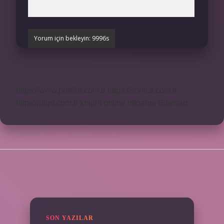
https://www.profikir.com.tr
https://sonics.com.tr
https://pigo.com.tr
knight online
nttgame
Sitemap
SIDEBAR
SON YAZILAR