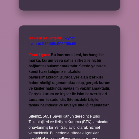
Reklam ve İletişim:
Skype:
live:.cid.575569c608265c69
Yasal Uyarı:
Bu internet sitesi, herhangi bir
marka, kurum veya şahıs şirketi ile hiçbir
bağlantısı bulunmamaktadır. Sitede yalnızca
kendi hazırladığımız makaleler
paylaşılmaktadır. Burada yer alan içerikler
haber niteliği taşımamakta olup, gerçek kurum
ve kişiler hakkında paylaşım yapılmamaktadır.
Gerçek kurum ve kişiler ile isim benzerlikleri
tamamen tesadüfidir. Sitemizdeki bilgiler
taslak halindedir ve tavsiye niteliği taşımazlar.
Sitemiz, 5651 Sayılı Kanun gereğince Bilgi
Teknolojileri ve İletişim Kurumu (BTK) tarafından
onaylanmış bir Yer Sağlayıcı olarak hizmet
vermektedir. Bu nedenle, sitedeki içerikleri
proaktif olarak denetleme veya araştırma