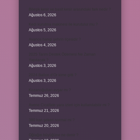
Bileşik kesir ve basit kesir arasındaki fark nedir ?
Ağustos 6, 2026
Kedi kurutma makinesi ile kurutulur mu ?
Ağustos 5, 2026
Avanos hangi şehrin ilçesidir ?
Ağustos 4, 2026
2025 Tarım Destek Ödemesi Ne Zaman
Yapılacak ?
Ağustos 3, 2026
2024 Ballon d’Or kime gitti ?
Ağustos 3, 2026
Kozanoğulları avşar mı ?
Temmuz 26, 2026
Avene Cicalfate yara izleri için kullanılabilir mi ?
Temmuz 21, 2026
380 kan şekeri normal mi ?
Temmuz 20, 2026
Oğlağın büyüğüne ne denir ?