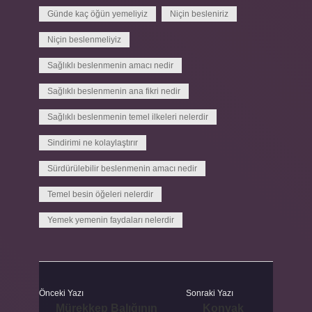
Günde kaç öğün yemeliyiz
Niçin besleniriz
Niçin beslenmeliyiz
Sağlıklı beslenmenin amacı nedir
Sağlıklı beslenmenin ana fikri nedir
Sağlıklı beslenmenin temel ilkeleri nelerdir
Sindirimi ne kolaylaştırır
Sürdürülebilir beslenmenin amacı nedir
Temel besin öğeleri nelerdir
Yemek yemenin faydaları nelerdir
Önceki Yazı
Sonraki Yazı
Mürekkep Balığının
Konyak