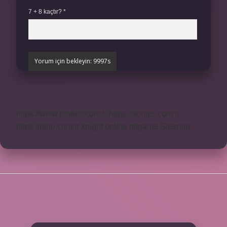
7 + 8 kaçtır?
*
https://www.profikir.com.tr
https://sonics.com.tr
https://pigo.com.tr
knight online
nttgame
Sitemap
SIDEBAR