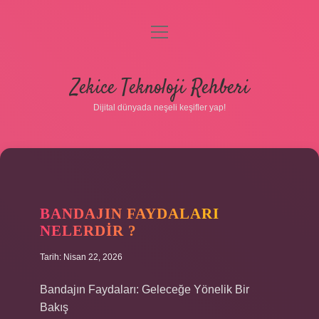
menüyü
aç
Anasayfa
Zekice Teknoloji Rehberi
Gizlilik Politikası
Dijital dünyada neşeli keşifler yap!
Yasal Uyarı
Hakkımızda
BANDAJIN FAYDALARI
NELERDIR ?
Tarih: Nisan 22, 2026
Bandajın Faydaları: Geleceğe Yönelik Bir
Bakış