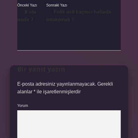
Önceki Yazı
Sonraki Yazı
It otu
Folik asit kaçıncı haftada
nedir ?
bırakılmalı ?
Bir yanıt yazın
E-posta adresiniz yayınlanmayacak.
Gerekli
alanlar
*
ile işaretlenmişlerdir
Yorum