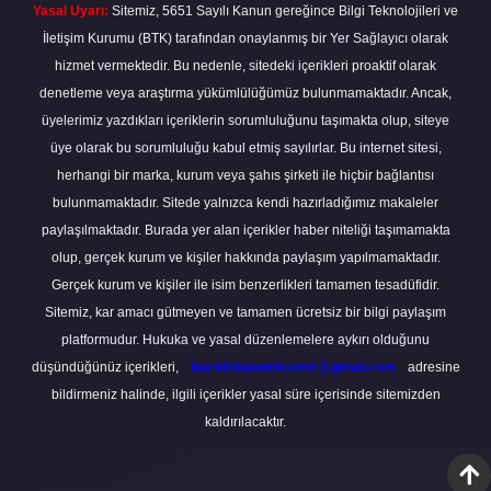
Yasal Uyarı:
Sitemiz, 5651 Sayılı Kanun gereğince Bilgi Teknolojileri ve
İletişim Kurumu (BTK) tarafından onaylanmış bir Yer Sağlayıcı olarak
hizmet vermektedir. Bu nedenle, sitedeki içerikleri proaktif olarak
denetleme veya araştırma yükümlülüğümüz bulunmamaktadır. Ancak,
üyelerimiz yazdıkları içeriklerin sorumluluğunu taşımakta olup, siteye
üye olarak bu sorumluluğu kabul etmiş sayılırlar. Bu internet sitesi,
herhangi bir marka, kurum veya şahıs şirketi ile hiçbir bağlantısı
bulunmamaktadır. Sitede yalnızca kendi hazırladığımız makaleler
paylaşılmaktadır. Burada yer alan içerikler haber niteliği taşımamakta
olup, gerçek kurum ve kişiler hakkında paylaşım yapılmamaktadır.
Gerçek kurum ve kişiler ile isim benzerlikleri tamamen tesadüfidir.
Sitemiz, kar amacı gütmeyen ve tamamen ücretsiz bir bilgi paylaşım
platformudur. Hukuka ve yasal düzenlemelere aykırı olduğunu
düşündüğünüz içerikleri,
backlinkpanelicomtr@gmail.com
adresine
bildirmeniz halinde, ilgili içerikler yasal süre içerisinde sitemizden
kaldırılacaktır.
Scro
to