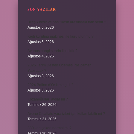
SON YAZILAR
Bileşik kesir ve basit kesir arasındaki fark nedir ?
Ağustos 6, 2026
Kedi kurutma makinesi ile kurutulur mu ?
Ağustos 5, 2026
Avanos hangi şehrin ilçesidir ?
Ağustos 4, 2026
2025 Tarım Destek Ödemesi Ne Zaman
Yapılacak ?
Ağustos 3, 2026
2024 Ballon d’Or kime gitti ?
Ağustos 3, 2026
Kozanoğulları avşar mı ?
Temmuz 26, 2026
Avene Cicalfate yara izleri için kullanılabilir mi ?
Temmuz 21, 2026
380 kan şekeri normal mi ?
Temmuz 20, 2026