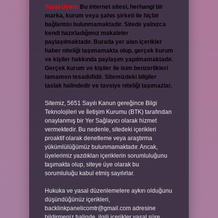
Yasal Uyarı:
Bu internet sitesi, herhangi bir
marka, kurum veya şahıs şirketi ile hiçbir
bağlantısı bulunmamaktadır. Sitede yalnızca
kendi hazırladığımız makaleler
paylaşılmaktadır. Burada yer alan içerikler
haber niteliği taşımamakta olup, gerçek kurum
ve kişiler hakkında paylaşım yapılmamaktadır.
Gerçek kurum ve kişiler ile isim benzerlikleri
tamamen tesadüfidir. Sitemizdeki bilgiler
taslak halindedir ve tavsiye niteliği taşımazlar.
Sitemiz, 5651 Sayılı Kanun gereğince Bilgi
Teknolojileri ve İletişim Kurumu (BTK) tarafından
onaylanmış bir Yer Sağlayıcı olarak hizmet
vermektedir. Bu nedenle, sitedeki içerikleri
proaktif olarak denetleme veya araştırma
yükümlülüğümüz bulunmamaktadır. Ancak,
üyelerimiz yazdıkları içeriklerin sorumluluğunu
taşımakta olup, siteye üye olarak bu
sorumluluğu kabul etmiş sayılırlar.
Hukuka ve yasal düzenlemelere aykırı olduğunu
düşündüğünüz içerikleri,
backlinkpanelicomtr@gmail.com
adresine
bildirmeniz halinde, ilgili içerikler yasal süre