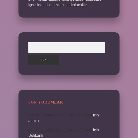
içerisinde sitemizden kaldırılacaktır.
Arama
SON YORUMLAR
Mahalli Idareler Hangi Kanuna Tabidir
için
admin
Mahalli Idareler Hangi Kanuna Tabidir
için
Delikanlı