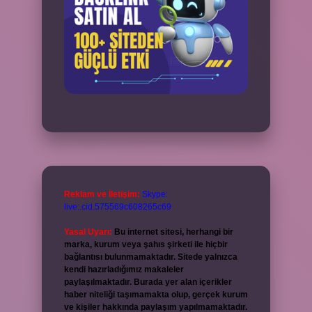
Reklam ve İletişim:
Skype:
live:.cid.575569c608265c69
Yasal Uyarı:
Bu internet sitesi, herhangi bir
marka, kurum veya şahıs şirketi ile hiçbir
bağlantısı bulunmamaktadır. Sitede yalnızca
kendi hazırladığımız makaleler
paylaşılmaktadır. Burada yer alan içerikler
haber niteliği taşımamakta olup, gerçek kurum
ve kişiler hakkında paylaşım yapılmamaktadır.