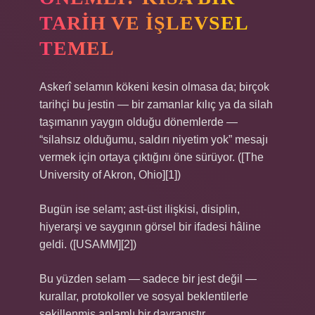
TARIH VE İŞLEVSEL
TEMEL
Askerî selamın kökeni kesin olmasa da; birçok
tarihçi bu jestin — bir zamanlar kılıç ya da silah
taşımanın yaygın olduğu dönemlerde —
“silahsız olduğumu, saldırı niyetim yok” mesajı
vermek için ortaya çıktığını öne sürüyor. ([The
University of Akron, Ohio][1])
Bugün ise selam; ast‑üst ilişkisi, disiplin,
hiyerarşi ve saygının görsel bir ifadesi hâline
geldi. ([USAMM][2])
Bu yüzden selam — sadece bir jest değil —
kurallar, protokoller ve sosyal beklentilerle
şekillenmiş anlamlı bir davranıştır.