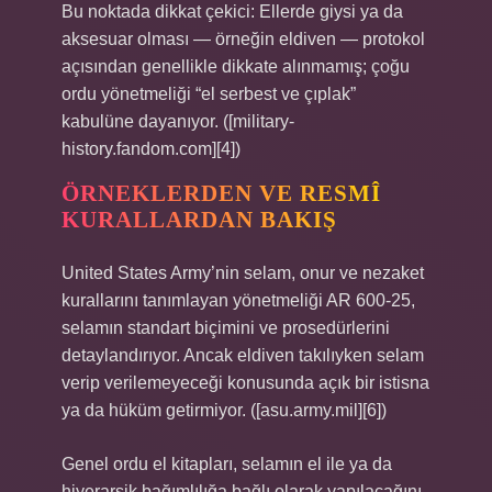
Bu noktada dikkat çekici: Ellerde giysi ya da
aksesuar olması — örneğin eldiven — protokol
açısından genellikle dikkate alınmamış; çoğu
ordu yönetmeliği “el serbest ve çıplak”
kabulüne dayanıyor. ([military-
history.fandom.com][4])
ÖRNEKLERDEN VE RESMÎ
KURALLARDAN BAKIŞ
United States Army’nin selam, onur ve nezaket
kurallarını tanımlayan yönetmeliği AR 600-25,
selamın standart biçimini ve prosedürlerini
detaylandırıyor. Ancak eldiven takılıyken selam
verip verilemeyeceği konusunda açık bir istisna
ya da hüküm getirmiyor. ([asu.army.mil][6])
Genel ordu el kitapları, selamın el ile ya da
hiyerarşik bağımlılığa bağlı olarak yapılacağını