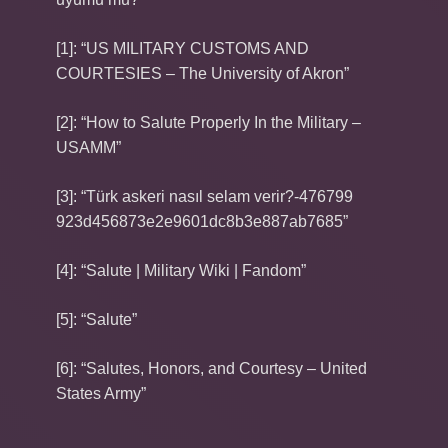
[1]: “US MILITARY CUSTOMS AND
COURTESIES – The University of Akron”
[2]: “How to Salute Properly In the Military –
USAMM”
[3]: “Türk askeri nasıl selam verir?-476799
923d456873e2e9601dc8b3e887ab7685”
[4]: “Salute | Military Wiki | Fandom”
[5]: “Salute”
[6]: “Salutes, Honors, and Courtesy – United
States Army”