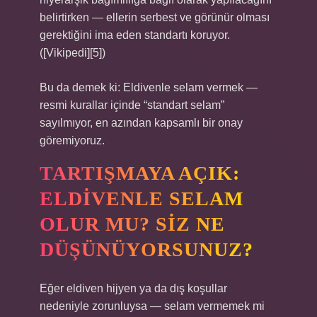
belirtirken — ellerin serbest ve görünür olması
gerektiğini ima eden standartı koruyor.
([Vikipedi][5])
Bu da demek ki: Eldivenle selam vermek —
resmi kurallar içinde “standart selam”
sayılmıyor, en azından kapsamlı bir onay
göremiyoruz.
TARTIŞMAYA AÇIK:
ELDIVENLE SELAM
OLUR MU? SIZ NE
DÜŞÜNÜYORSUNUZ?
Eğer eldiven hijyen ya da dış koşullar
nedeniyle zorunluysa — selam vermemek mi