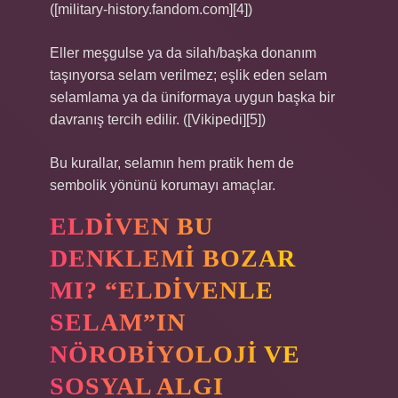
([military-history.fandom.com][4])
Eller meşgulse ya da silah/başka donanım
taşınyorsa selam verilmez; eşlik eden selam
selamlama ya da üniformaya uygun başka bir
davranış tercih edilir. ([Vikipedi][5])
Bu kurallar, selamın hem pratik hem de
sembolik yönünü korumayı amaçlar.
ELDIVEN BU
DENKLEMI BOZAR
MI? “ELDIVENLE
SELAM”IN
NÖROBIYOLOJI VE
SOSYAL ALGI