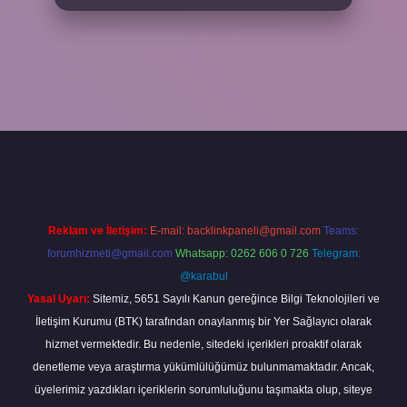
riş
betexper giriş
betexper giriş
Reklam ve İletişim:
E-mail:
backlinkpaneli@gmail.com
Teams:
forumhizmeti@gmail.com
Whatsapp: 0262 606 0 726
Telegram:
@karabul
Yasal Uyarı:
Sitemiz, 5651 Sayılı Kanun gereğince Bilgi Teknolojileri ve
İletişim Kurumu (BTK) tarafından onaylanmış bir Yer Sağlayıcı olarak
hizmet vermektedir. Bu nedenle, sitedeki içerikleri proaktif olarak
denetleme veya araştırma yükümlülüğümüz bulunmamaktadır. Ancak,
üyelerimiz yazdıkları içeriklerin sorumluluğunu taşımakta olup, siteye