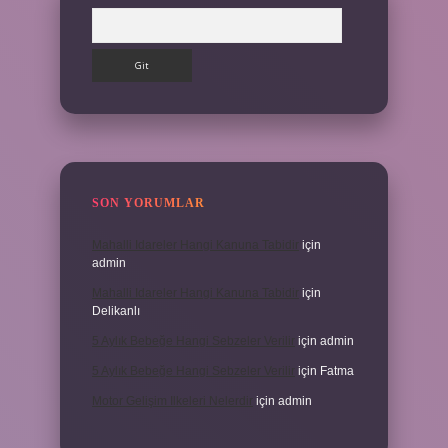
Arama
SON YORUMLAR
Mahalli Idareler Hangi Kanuna Tabidir
için
admin
Mahalli Idareler Hangi Kanuna Tabidir
için
Delikanlı
5 Aylık Bebeğe Hangi Sebzeler Verilir
için
admin
5 Aylık Bebeğe Hangi Sebzeler Verilir
için
Fatma
Motor Gelişim Ilkeleri Nelerdir
için
admin