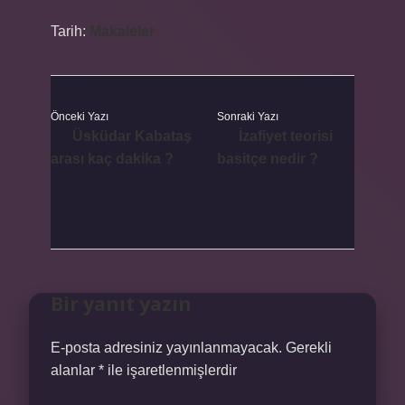
Tarih:
Makaleler
Önceki Yazı
Sonraki Yazı
Üsküdar Kabataş
İzafiyet teorisi
arası kaç dakika ?
basitçe nedir ?
Bir yanıt yazın
E-posta adresiniz yayınlanmayacak.
Gerekli
alanlar
*
ile işaretlenmişlerdir