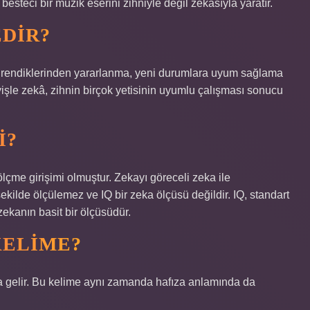
steci bir müzik eserini zihniyle değil zekâsıyla yaratır.
EDIR?
öğrendiklerinden yararlanma, yeni durumlara uyum sağlama
işle zekâ, zihnin birçok yetisinin uyumlu çalışması sonucu
I?
 ölçme girişimi olmuştur. Zekayı göreceli zeka ile
ekilde ölçülemez ve IQ bir zeka ölçüsü değildir. IQ, standart
zekanın basit bir ölçüsüdür.
KELIME?
a gelir. Bu kelime aynı zamanda hafıza anlamında da