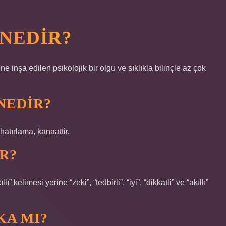
 NEDIR?
ne inşa edilen psikolojik bir olgu ve sıklıkla bilinçle az çok
.
 NEDIR?
hatırlama, kanaattir.
R?
” kelimesi yerine “zeki”, “tedbirli”, “iyi”, “dikkatli” ve “akıllı”
KA MI?