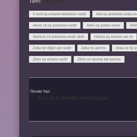
Tarih:
Makaleler
4 sınıf eş anlamlı kelimeler nedir
Akıl eş anlamlısı zeka mı
Akılın zıt eş anlamlısı nedir
Akıllı eş anlam nedir
Akıl
Akıllının zıt anlamlısı nedir akıllı
Hafıza eş anlamı var mı
Zeka bir diğer adı nedir
Zeka mı akıl mı
Zeka ve IQ a
Zihin eş anlamı nedir
Zihin ne demek tek kelime
Önceki Yazı
En Çok Kullanılan Hat Hangisi