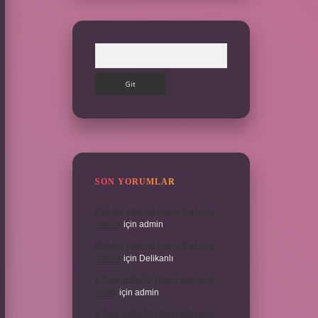
Arama
SON YORUMLAR
Mahalli Idareler Hangi Kanuna
Tabidir
için
admin
Mahalli Idareler Hangi Kanuna
Tabidir
için
Delikanlı
5 Aylık Bebeğe Hangi Sebzeler
Verilir
için
admin
5 Aylık Bebeğe Hangi Sebzeler