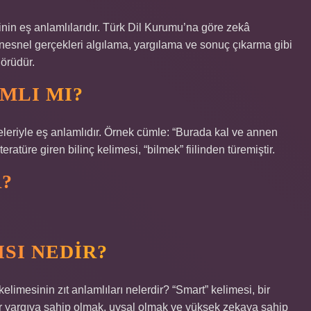
sinin eş anlamlılarıdır. Türk Dil Kurumu’na göre zekâ
nesnel gerçekleri algılama, yargılama ve sonuç çıkarma gibi
görüdür.
AMLI MI?
meleriyle eş anlamlıdır. Örnek cümle: “Burada kal ve annen
ratüre giren bilinç kelimesi, “bilmek” fiilinden türemiştir.
R?
ISI NEDIR?
limesinin zıt anlamlıları nelerdir? “Smart” kelimesi, bir
ir yargıya sahip olmak, uysal olmak ve yüksek zekaya sahip