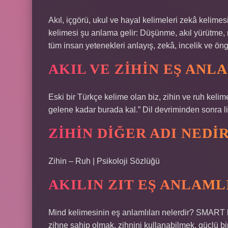
Akıl, içgörü, ukul ve hayal kelimeleri zekâ kelime
kelimesi şu anlama gelir: Düşünme, akıl yürütme, 
tüm insan yetenekleri anlayış, zekâ, incelik ve ön
AKIL VE ZIHIN EŞ ANL
Eski bir Türkçe kelime olan biz, zihin ve ruh keli
gelene kadar burada kal.” Dil devriminden sonra lite
ZIHIN DIĞER ADI NEDI
Zihin – Ruh | Psikoloji Sözlüğü
AKILIN ZIT EŞ ANLAML
Mind kelimesinin eş anlamlıları nelerdir? SMART ke
zihne sahip olmak, zihnini kullanabilmek, güçlü b