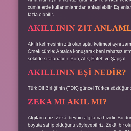
cümlelerde kullanımlarından anlaşılabilir. Eş anlam
fazla olabilir.
AKILLININ ZIT ANLAML
Akıllı kelimesinin zıttı olan aptal kelimesi aynı za
Örnek cümle: Aptalca konuşarak beni rahatsız etme.
şekilde sıralanabilir: Bön, Alık, Ebleh ve Şapşal.
AKILLININ EŞI NEDIR?
Türk Dil Birliği’nin (TDK) güncel Türkçe sözlüğünd
ZEKA MI AKIL MI?
Algılama hızı Zekâ, beynin algılama hızıdır. Bu du
boyuta sahip olduğunu söyleyebiliriz. Zekâ; bir 