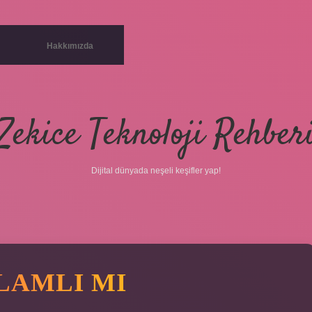
Hakkımızda
Zekice Teknoloji Rehber
Dijital dünyada neşeli keşifler yap!
NLAMLI MI