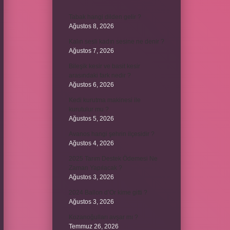
Tabak hangi dilden gelir ?
Ağustos 8, 2026
Kalın sesli kadın sesine ne denir ?
Ağustos 7, 2026
Bileşik kesir ve basit kesir
arasındaki fark nedir ?
Ağustos 6, 2026
Kedi kurutma makinesi ile
kurutulur mu ?
Ağustos 5, 2026
Avanos hangi şehrin ilçesidir ?
Ağustos 4, 2026
2025 Tarım Destek Ödemesi Ne
Zaman Yapılacak ?
Ağustos 3, 2026
2024 Ballon d’Or kime gitti ?
Ağustos 3, 2026
Kozanoğulları avşar mı ?
Temmuz 26, 2026