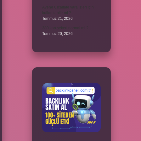
Avene Cicalfate yara izleri için
kullanılabilir mi ?
Temmuz 21, 2026
380 kan şekeri normal mi ?
Temmuz 20, 2026