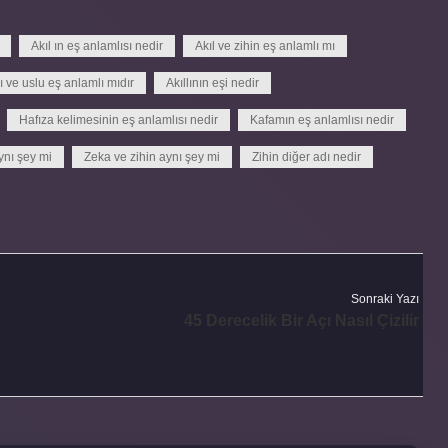
Akıl ın eş anlamlısı nedir
Akıl ve zihin eş anlamlı mı
lı ve uslu eş anlamlı mıdır
Akıllının eşi nedir
Hafıza kelimesinin eş anlamlısı nedir
Kafamın eş anlamlısı nedir
ynı şey mi
Zeka ve zihin aynı şey mi
Zihin diğer adı nedir
Sonraki Yazı
45 Derecelik Bir Açı Nasıl Çizilir