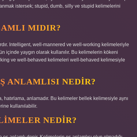
lanmak istersek; stupid, dumb, silly ve stupid kelimelerini
LAMLI MIDIR?
dır. Intelligent, well-mannered ve well-working kelimeleriyle
ün içinde yaygın olarak kullanılır. Bu kelimelerin kökeni
-working ve well-behaved kelimeleri well-behaved kelimesiyle
Ş ANLAMLISI NEDIR?
, hatırlama, anlamadır. Bu kelimeler bellek kelimesiyle aynı
ne kullanılabilir.
ELIMELER NEDIR?
re eş anlamlı denir. Kelimelerin eş anlamlısı olup olmadığı