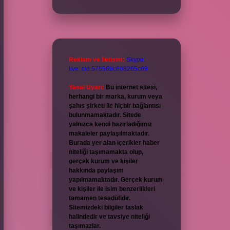
Reklam ve İletişim:
Skype:
live:.cid.575569c608265c69
Yasal Uyarı:
Bu internet sitesi,
herhangi bir marka, kurum veya
şahıs şirketi ile hiçbir bağlantısı
bulunmamaktadır. Sitede
yalnızca kendi hazırladığımız
makaleler paylaşılmaktadır.
Burada yer alan içerikler haber
niteliği taşımamakta olup,
gerçek kurum ve kişiler
hakkında paylaşım
yapılmamaktadır. Gerçek kurum
ve kişiler ile isim benzerlikleri
tamamen tesadüfidir.
Sitemizdeki bilgiler taslak
halindedir ve tavsiye niteliği
taşımazlar.