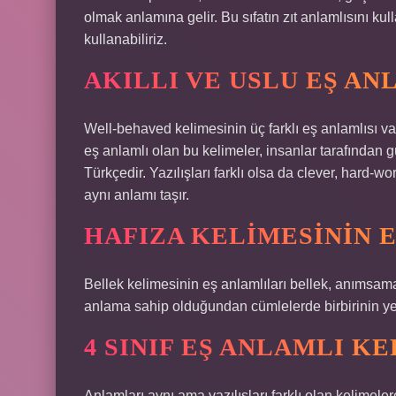
olmak anlamına gelir. Bu sıfatın zıt anlamlısını kul
kullanabiliriz.
AKILLI VE USLU EŞ AN
Well-behaved kelimesinin üç farklı eş anlamlısı var
eş anlamlı olan bu kelimeler, insanlar tarafından g
Türkçedir. Yazılışları farklı olsa da clever, hard
aynı anlamı taşır.
HAFIZA KELIMESININ E
Bellek kelimesinin eş anlamlıları bellek, anımsama
anlama sahip olduğundan cümlelerde birbirinin yeri
4 SINIF EŞ ANLAMLI K
Anlamları aynı ama yazılışları farklı olan kelimele