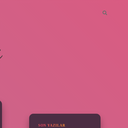
i
SIDEBAR
ilbet mobil giriş
betexper giri
SON YAZILAR