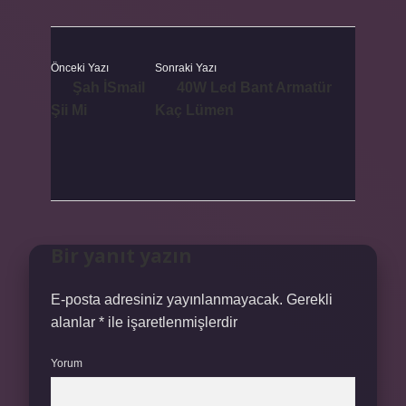
Önceki Yazı
Sonraki Yazı
Şah İSmail
40W Led Bant Armatür
Şii Mi
Kaç Lümen
Bir yanıt yazın
E-posta adresiniz yayınlanmayacak.
Gerekli
alanlar
*
ile işaretlenmişlerdir
Yorum