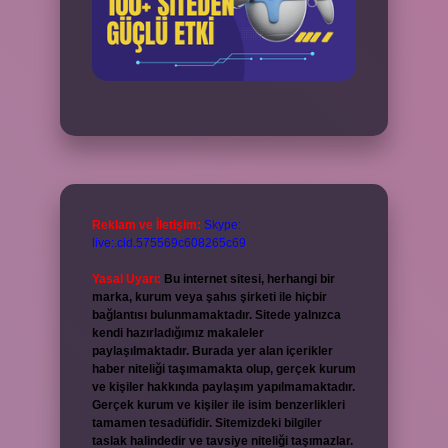
Reklam ve İletişim:
Skype:
live:.cid.575569c608265c69
Yasal Uyarı:
Bu internet sitesi, herhangi bir
marka, kurum veya şahıs şirketi ile hiçbir
bağlantısı bulunmamaktadır. Sitede yalnızca
kendi hazırladığımız makaleler
paylaşılmaktadır. Burada yer alan içerikler
haber niteliği taşımamakta olup, gerçek kurum
ve kişiler hakkında paylaşım yapılmamaktadır.
Gerçek kurum ve kişiler ile isim benzerlikleri
tamamen tesadüfidir. Sitemizdeki bilgiler
taslak halindedir ve tavsiye niteliği taşımazlar.