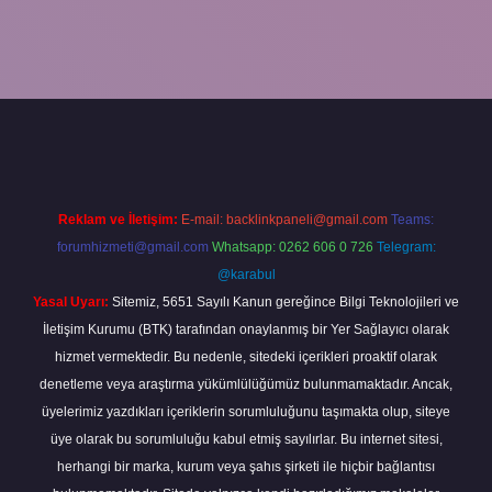
iriş
Reklam ve İletişim:
E-mail:
backlinkpaneli@gmail.com
Teams:
forumhizmeti@gmail.com
Whatsapp: 0262 606 0 726
Telegram:
@karabul
Yasal Uyarı:
Sitemiz, 5651 Sayılı Kanun gereğince Bilgi Teknolojileri ve
İletişim Kurumu (BTK) tarafından onaylanmış bir Yer Sağlayıcı olarak
hizmet vermektedir. Bu nedenle, sitedeki içerikleri proaktif olarak
denetleme veya araştırma yükümlülüğümüz bulunmamaktadır. Ancak,
üyelerimiz yazdıkları içeriklerin sorumluluğunu taşımakta olup, siteye
üye olarak bu sorumluluğu kabul etmiş sayılırlar. Bu internet sitesi,
herhangi bir marka, kurum veya şahıs şirketi ile hiçbir bağlantısı