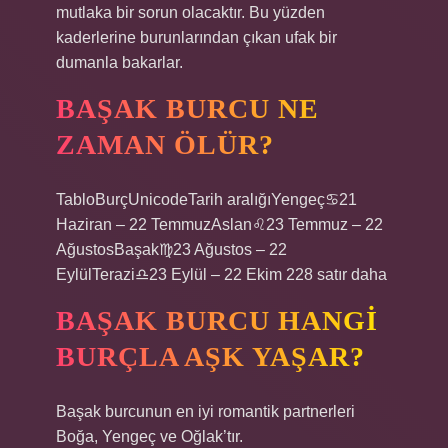
mutlaka bir sorun olacaktır. Bu yüzden
kaderlerine burunlarından çıkan ufak bir
dumanla bakarlar.
BAŞAK BURCU NE
ZAMAN ÖLÜR?
TabloBurçUnicodeTarih aralığıYengeç♋︎21
Haziran – 22 TemmuzAslan♌︎23 Temmuz – 22
AğustosBaşak♍︎23 Ağustos – 22
EylülTerazi♎︎23 Eylül – 22 Ekim 228 satır daha
BAŞAK BURCU HANGI
BURÇLA AŞK YAŞAR?
Başak burcunun en iyi romantik partnerleri
Boğa, Yengeç ve Oğlak’tır.