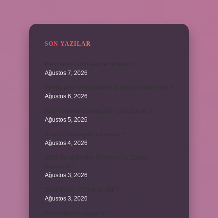
SIDEBAR
SON YAZILAR
Kalın sesli kadın sesine ne denir ?
Ağustos 7, 2026
Bileşik kesir ve basit kesir arasındaki fark nedir ?
Ağustos 6, 2026
Kedi kurutma makinesi ile kurutulur mu ?
Ağustos 5, 2026
Avanos hangi şehrin ilçesidir ?
Ağustos 4, 2026
2025 Tarım Destek Ödemesi Ne Zaman
Yapılacak ?
Ağustos 3, 2026
2024 Ballon d’Or kime gitti ?
Ağustos 3, 2026
Kozanoğulları avşar mı ?