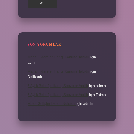
SON YORUMLAR
Mahalli Idareler Hangi Kanuna Tabidir
için
admin
Mahalli Idareler Hangi Kanuna Tabidir
için
Delikanlı
5 Aylık Bebeğe Hangi Sebzeler Verilir
için
admin
5 Aylık Bebeğe Hangi Sebzeler Verilir
için
Fatma
Motor Gelişim Ilkeleri Nelerdir
için
admin