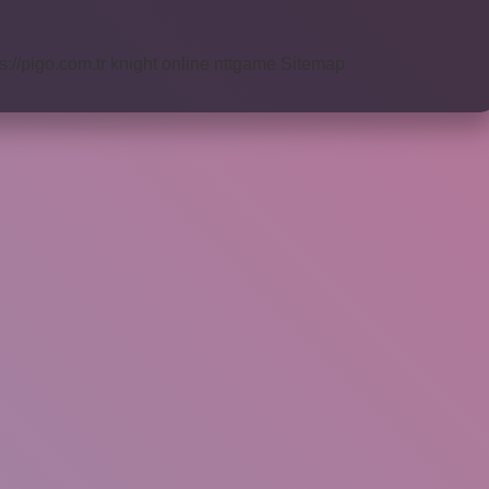
s://pigo.com.tr
knight online
nttgame
Sitemap