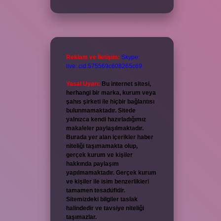
Reklam ve İletişim:
Skype:
live:.cid.575569c608265c69
Yasal Uyarı:
Bu internet sitesi,
herhangi bir marka, kurum veya
şahıs şirketi ile hiçbir bağlantısı
bulunmamaktadır. Sitede
yalnızca kendi hazırladığımız
makaleler paylaşılmaktadır.
Burada yer alan içerikler haber
niteliği taşımamakta olup,
gerçek kurum ve kişiler
hakkında paylaşım
yapılmamaktadır. Gerçek kurum
ve kişiler ile isim benzerlikleri
tamamen tesadüfidir.
Sitemizdeki bilgiler taslak
halindedir ve tavsiye niteliği
taşımazlar.