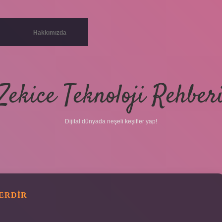
Hakkımızda
Zekice Teknoloji Rehber
Dijital dünyada neşeli keşifler yap!
ERDIR