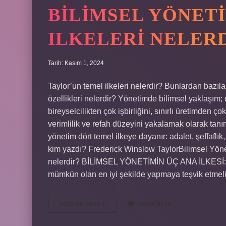
BILIMSEL YÖNET
ILKELERI NELER
Tarih: Kasım 1, 2024
Taylor’un temel ilkeleri nelerdir? Bunlardan bazılar
özellikleri nelerdir? Yönetimde bilimsel yaklaşım
bireyselcilikten çok işbirliğini, sınırlı üretimden
verimlilik ve refah düzeyini yakalamak olarak tanı
yönetim dört temel ilkeye dayanır: adalet, şeffaflık
kim yazdı? Frederick Winslow TaylorBilimsel Yöneti
nelerdir? BİLİMSEL YÖNETİMİN ÜÇ ANA İLKESİ: 1. Üç 
mümkün olan en iyi şekilde yapmaya teşvik etmel
Bilimsel
Devamını okuyun
Yorum Bırak
Yönetim
Yaklaşımının