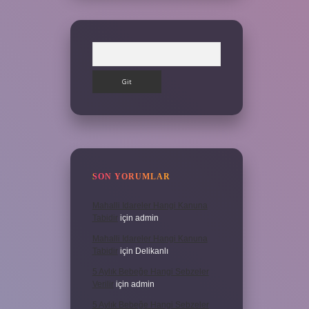
Arama
SON YORUMLAR
Mahalli Idareler Hangi Kanuna
Tabidir
için
admin
Mahalli Idareler Hangi Kanuna
Tabidir
için
Delikanlı
5 Aylık Bebeğe Hangi Sebzeler
Verilir
için
admin
5 Aylık Bebeğe Hangi Sebzeler