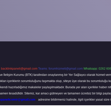
:
backlinkpaneli@gmail.com
Teams:
forumhizmeti@gmail.com
Whatsapp: 0262 606
ve İletişim Kurumu (BTK) tarafından onaylanmış bir Yer Sağlayıcı olarak hizmet verm
rı içeriklerin sorumluluğunu taşımakta olup, siteye üye olarak bu sorumluluğu kabul
a kendi hazırladığımız makaleler paylaşılmaktadır. Burada yer alan içerikler haber 
tamamen tesadüfidir. Sitemiz, kar amacı gütmeyen ve tamamen ücretsiz bir bilgi pay
nkpanelicomtr@gmail.com
adresine bildirmeniz halinde, ilgili içerikler yasal süre 