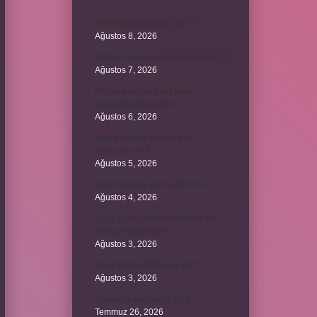
Tabak hangi dilden gelir ?
Ağustos 8, 2026
Kalın sesli kadın sesine ne denir ?
Ağustos 7, 2026
Bileşik kesir ve basit kesir
arasındaki fark nedir ?
Ağustos 6, 2026
Kedi kurutma makinesi ile
kurutulur mu ?
Ağustos 5, 2026
Avanos hangi şehrin ilçesidir ?
Ağustos 4, 2026
2025 Tarım Destek Ödemesi Ne
Zaman Yapılacak ?
Ağustos 3, 2026
2024 Ballon d’Or kime gitti ?
Ağustos 3, 2026
Kozanoğulları avşar mı ?
Temmuz 26, 2026