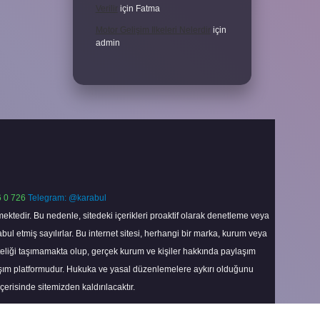
Verilir
için
Fatma
Motor Gelişim Ilkeleri Nelerdir
için
admin
 0 726
Telegram: @karabul
ektedir. Bu nedenle, sitedeki içerikleri proaktif olarak denetleme veya
 etmiş sayılırlar. Bu internet sitesi, herhangi bir marka, kurum veya
niteliği taşımamakta olup, gerçek kurum ve kişiler hakkında paylaşım
laşım platformudur. Hukuka ve yasal düzenlemelere aykırı olduğunu
içerisinde sitemizden kaldırılacaktır.
Scroll