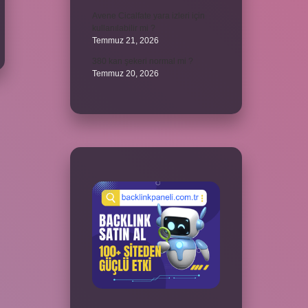
Avene Cicalfate yara izleri için
kullanılabilir mi ?
Temmuz 21, 2026
380 kan şekeri normal mi ?
Temmuz 20, 2026