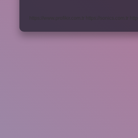
Ilkeleri
Nelerdir
https://www.profikir.com.tr
https://sonics.com.tr
http