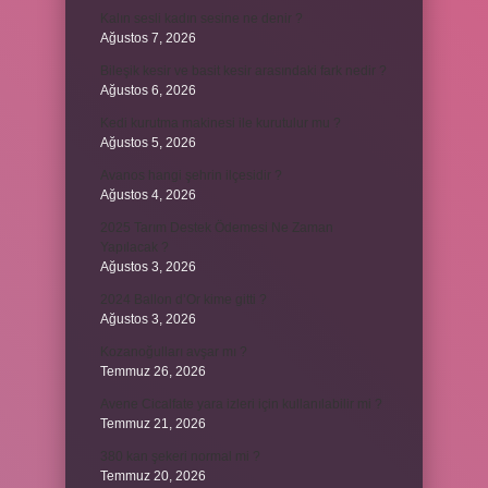
Kalın sesli kadın sesine ne denir ?
Ağustos 7, 2026
Bileşik kesir ve basit kesir arasındaki fark nedir ?
Ağustos 6, 2026
Kedi kurutma makinesi ile kurutulur mu ?
Ağustos 5, 2026
Avanos hangi şehrin ilçesidir ?
Ağustos 4, 2026
2025 Tarım Destek Ödemesi Ne Zaman
Yapılacak ?
Ağustos 3, 2026
2024 Ballon d’Or kime gitti ?
Ağustos 3, 2026
Kozanoğulları avşar mı ?
Temmuz 26, 2026
Avene Cicalfate yara izleri için kullanılabilir mi ?
Temmuz 21, 2026
380 kan şekeri normal mi ?
Temmuz 20, 2026