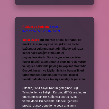
Reklam ve İletişim:
Skype:
live:.cid.575569c608265c69
Yasal Uyarı:
Bu internet sitesi, herhangi bir
marka, kurum veya şahıs şirketi ile hiçbir
bağlantısı bulunmamaktadır. Sitede yalnızca
kendi hazırladığımız makaleler
paylaşılmaktadır. Burada yer alan içerikler
haber niteliği taşımamakta olup, gerçek kurum
ve kişiler hakkında paylaşım yapılmamaktadır.
Gerçek kurum ve kişiler ile isim benzerlikleri
tamamen tesadüfidir. Sitemizdeki bilgiler
taslak halindedir ve tavsiye niteliği taşımazlar.
Sitemiz, 5651 Sayılı Kanun gereğince Bilgi
Teknolojileri ve İletişim Kurumu (BTK) tarafından
onaylanmış bir Yer Sağlayıcı olarak hizmet
vermektedir. Bu nedenle, sitedeki içerikleri
proaktif olarak denetleme veya araştırma