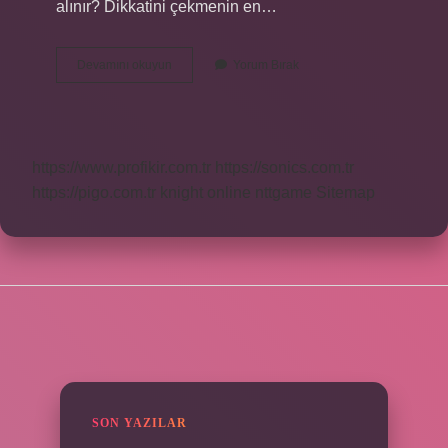
alınır? Dikkatini çekmenin en…
Yengeç
Devamını okuyun
Yorum Bırak
Burcu
Kadını
Unutulur
Mu
https://www.profikir.com.tr
https://sonics.com.tr
https://pigo.com.tr
knight online
nttgame
Sitemap
SIDEBAR
SON YAZILAR