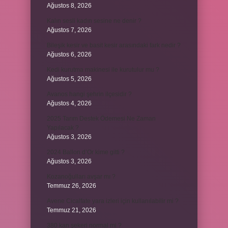
Ağustos 8, 2026
Kalın sesli kadın sesine ne denir ?
Ağustos 7, 2026
Bileşik kesir ve basit kesir arasındaki fark nedir ?
Ağustos 6, 2026
Kedi kurutma makinesi ile kurutulur mu ?
Ağustos 5, 2026
Avanos hangi şehrin ilçesidir ?
Ağustos 4, 2026
2025 Tarım Destek Ödemesi Ne Zaman
Yapılacak ?
Ağustos 3, 2026
2024 Ballon d’Or kime gitti ?
Ağustos 3, 2026
Kozanoğulları avşar mı ?
Temmuz 26, 2026
Avene Cicalfate yara izleri için kullanılabilir mi ?
Temmuz 21, 2026
380 kan şekeri normal mi ?