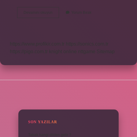
Üstüne
Devamını okuyun
Yorum Bırak
Kalmak
Deyim
Mi
https://www.profikir.com.tr
https://sonics.com.tr
https://pigo.com.tr
knight online
nttgame
Sitemap
SIDEBAR
SON YAZILAR
Tabak hangi dilden gelir ?