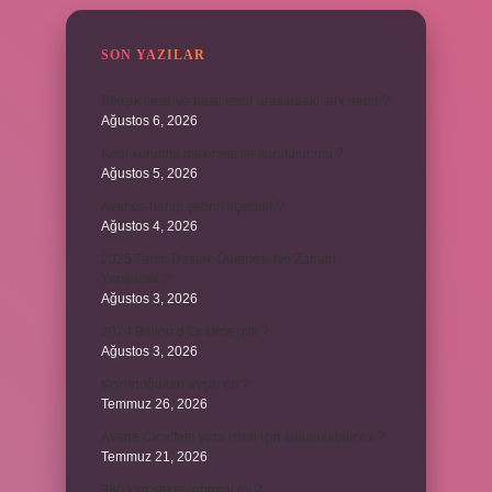
SON YAZILAR
Bileşik kesir ve basit kesir arasındaki fark nedir ?
Ağustos 6, 2026
Kedi kurutma makinesi ile kurutulur mu ?
Ağustos 5, 2026
Avanos hangi şehrin ilçesidir ?
Ağustos 4, 2026
2025 Tarım Destek Ödemesi Ne Zaman
Yapılacak ?
Ağustos 3, 2026
2024 Ballon d’Or kime gitti ?
Ağustos 3, 2026
Kozanoğulları avşar mı ?
Temmuz 26, 2026
Avene Cicalfate yara izleri için kullanılabilir mi ?
Temmuz 21, 2026
380 kan şekeri normal mi ?