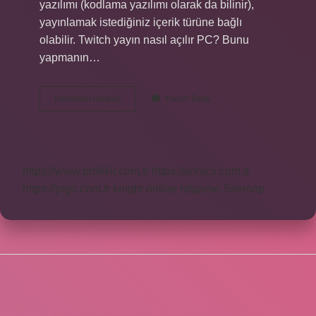
yazılımı (kodlama yazılımı olarak da bilinir),
yayınlamak istediğiniz içerik türüne bağlı
olabilir. Twitch yayın nasıl açılır PC? Bunu
yapmanın…
Yayın
Devamını okuyun
Yorum Bırak
Hangi
Programla
Açılır
https://www.profikir.com.tr
https://sonics.com.tr
https://pigo.com.tr
knight online
nttgame
Sitemap
SIDEBAR