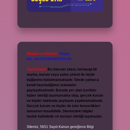
Reklam ve İletişim:
Skype:
live:.cid.575569c608265c69
Yasal Uyarı:
Bu internet sitesi, herhangi bir
marka, kurum veya şahıs şirketi ile hiçbir
bağlantısı bulunmamaktadır. Sitede yalnızca
kendi hazırladığımız makaleler
paylaşılmaktadır. Burada yer alan içerikler
haber niteliği taşımamakta olup, gerçek kurum
ve kişiler hakkında paylaşım yapılmamaktadır.
Gerçek kurum ve kişiler ile isim benzerlikleri
tamamen tesadüfidir. Sitemizdeki bilgiler
taslak halindedir ve tavsiye niteliği taşımazlar.
Sitemiz, 5651 Sayılı Kanun gereğince Bilgi