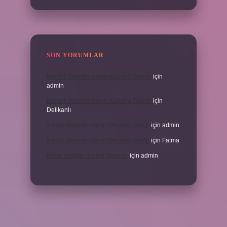
SON YORUMLAR
Mahalli Idareler Hangi Kanuna Tabidir
için
admin
Mahalli Idareler Hangi Kanuna Tabidir
için
Delikanlı
5 Aylık Bebeğe Hangi Sebzeler Verilir
için
admin
5 Aylık Bebeğe Hangi Sebzeler Verilir
için
Fatma
Motor Gelişim Ilkeleri Nelerdir
için
admin