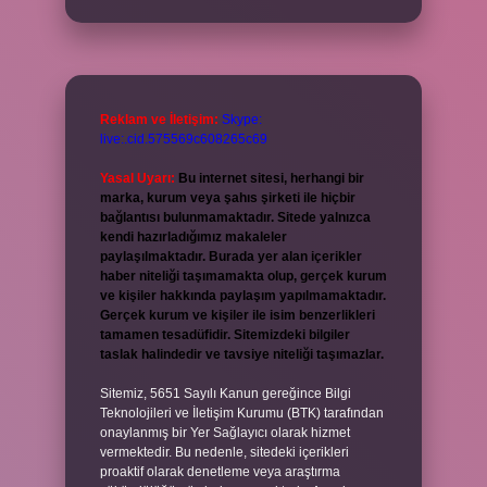
Reklam ve İletişim:
Skype:
live:.cid.575569c608265c69
Yasal Uyarı:
Bu internet sitesi, herhangi bir
marka, kurum veya şahıs şirketi ile hiçbir
bağlantısı bulunmamaktadır. Sitede yalnızca
kendi hazırladığımız makaleler
paylaşılmaktadır. Burada yer alan içerikler
haber niteliği taşımamakta olup, gerçek kurum
ve kişiler hakkında paylaşım yapılmamaktadır.
Gerçek kurum ve kişiler ile isim benzerlikleri
tamamen tesadüfidir. Sitemizdeki bilgiler
taslak halindedir ve tavsiye niteliği taşımazlar.
Sitemiz, 5651 Sayılı Kanun gereğince Bilgi
Teknolojileri ve İletişim Kurumu (BTK) tarafından
onaylanmış bir Yer Sağlayıcı olarak hizmet
vermektedir. Bu nedenle, sitedeki içerikleri
proaktif olarak denetleme veya araştırma