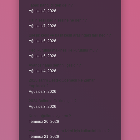
Tabak hangi dilden gelir ?
Ağustos 8, 2026
Kalın sesli kadın sesine ne denir ?
Ağustos 7, 2026
Bileşik kesir ve basit kesir arasındaki fark nedir ?
Ağustos 6, 2026
Kedi kurutma makinesi ile kurutulur mu ?
Ağustos 5, 2026
Avanos hangi şehrin ilçesidir ?
Ağustos 4, 2026
2025 Tarım Destek Ödemesi Ne Zaman
Yapılacak ?
Ağustos 3, 2026
2024 Ballon d’Or kime gitti ?
Ağustos 3, 2026
Kozanoğulları avşar mı ?
Temmuz 26, 2026
Avene Cicalfate yara izleri için kullanılabilir mi ?
Temmuz 21, 2026