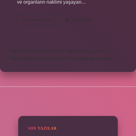
ve organların naklimi yaşayan…
Organ
Devamını okuyun
Yorum Bırak
Nakline
Ne
Zaman
Başlandı
https://www.profikir.com.tr
https://sonics.com.tr
https://pigo.com.tr
knight online
nttgame
Sitemap
SIDEBAR
SON YAZILAR