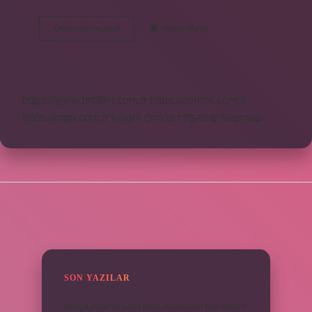
Övün
Devamını okuyun
Yorum Bırak
Ne
Demek
Sözlük
Anlamı
Kısaca
https://www.profikir.com.tr
https://sonics.com.tr
https://pigo.com.tr
knight online
nttgame
Sitemap
SIDEBAR
SON YAZILAR
Bileşik kesir ve basit kesir arasındaki fark nedir ?