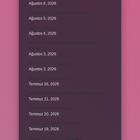
Ağustos 6, 2026
Kedi kurutma makinesi ile kurutulur mu ?
Ağustos 5, 2026
Avanos hangi şehrin ilçesidir ?
Ağustos 4, 2026
2025 Tarım Destek Ödemesi Ne Zaman
Yapılacak ?
Ağustos 3, 2026
2024 Ballon d’Or kime gitti ?
Ağustos 3, 2026
Kozanoğulları avşar mı ?
Temmuz 26, 2026
Avene Cicalfate yara izleri için kullanılabilir mi ?
Temmuz 21, 2026
380 kan şekeri normal mi ?
Temmuz 20, 2026
Oğlağın büyüğüne ne denir ?
Temmuz 18, 2026
Adana’nın nüfusu ne kadardır ?