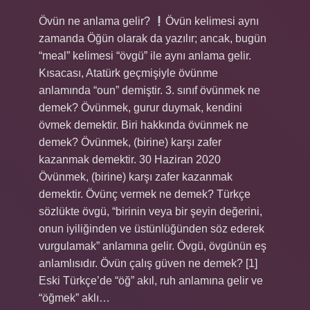
Övün ne anlama gelir?
Övün kelimesi aynı
zamanda Öğün olarak da yazılır; ancak, bugün
“meal” kelimesi “övgü” ile aynı anlama gelir.
Kısacası, Atatürk geçmişiyle övünme
anlamında “oun” demiştir. 3. sınıf övünmek ne
demek? Övünmek, gurur duymak, kendini
övmek demektir. Biri hakkında övünmek ne
demek? Övünmek, (birine) karşı zafer
kazanmak demektir. 30 Haziran 2020
Övünmek, (birine) karşı zafer kazanmak
demektir. Övünç vermek ne demek? Türkçe
sözlükte övgü, “birinin veya bir şeyin değerini,
onun iyiliğinden ve üstünlüğünden söz ederek
vurgulamak” anlamına gelir. Övgü, övgünün eş
anlamlısıdır. Övün çalış güven ne demek? [1]
Eski Türkçe’de “öğ” akıl, ruh anlamına gelir ve
“öğmek” aklı…