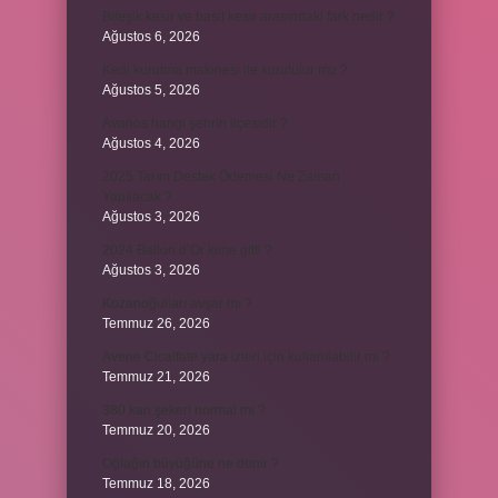
Bileşik kesir ve basit kesir arasındaki fark nedir ?
Ağustos 6, 2026
Kedi kurutma makinesi ile kurutulur mu ?
Ağustos 5, 2026
Avanos hangi şehrin ilçesidir ?
Ağustos 4, 2026
2025 Tarım Destek Ödemesi Ne Zaman
Yapılacak ?
Ağustos 3, 2026
2024 Ballon d’Or kime gitti ?
Ağustos 3, 2026
Kozanoğulları avşar mı ?
Temmuz 26, 2026
Avene Cicalfate yara izleri için kullanılabilir mi ?
Temmuz 21, 2026
380 kan şekeri normal mi ?
Temmuz 20, 2026
Oğlağın büyüğüne ne denir ?
Temmuz 18, 2026