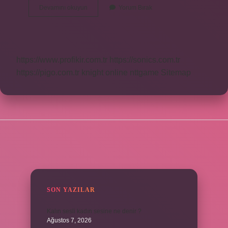
Türk
Devamını okuyun
Yorum Bırak
Bayrağı
Rengini
Nereden
Aldı
https://www.profikir.com.tr
https://sonics.com.tr
https://pigo.com.tr
knight online
nttgame
Sitemap
SIDEBAR
SON YAZILAR
Kalın sesli kadın sesine ne denir ?
Ağustos 7, 2026