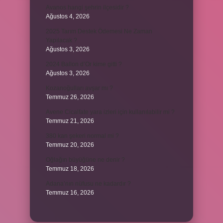
Avanos hangi şehrin ilçesidir ?
Ağustos 4, 2026
2025 Tarım Destek Ödemesi Ne Zaman
Yapılacak ?
Ağustos 3, 2026
2024 Ballon d’Or kime gitti ?
Ağustos 3, 2026
Kozanoğulları avşar mı ?
Temmuz 26, 2026
Avene Cicalfate yara izleri için kullanılabilir mi ?
Temmuz 21, 2026
380 kan şekeri normal mi ?
Temmuz 20, 2026
Oğlağın büyüğüne ne denir ?
Temmuz 18, 2026
Adana’nın nüfusu ne kadardır ?
Temmuz 16, 2026