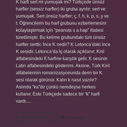
K harfi sert mi yumuşak mı? Türkçede ünsüz
harfler (sessiz harfler) iki gruba ayrılır: sert ve
yumuşak. Sert ünsüz harfler; ç, f, h, k, p, s, ş ve
t. Öğrencilerin bu harf grubunu ezberlemesini
kolaylaştırmak için “peanuts s a hap” ifadesi
türetilmiştir. Bu kelime grubundaki tüm ünsüz
harfler serttir. İnce K nedir? Ķ Letonca’daki ince
K sesidir. Letonca’da kj olarak açıklanır; Kiril
alfabesindeki Ќ harfine karşılık gelir. Ķ sesinin
Latin alfabesindeki gösterimi. Aksine, Türk Kiril
alfabelerinin romanizasyonunda derin bir K
sesi olarak görünür. Kalın k nasıl yazılır?
Aslında “ka”dır çünkü neredeyse herkes
kullanır. Eski Türkçede sadece bir “k” harfi
vardı.…
K
Devamını okuyun
Yorum Bırak
Harfi