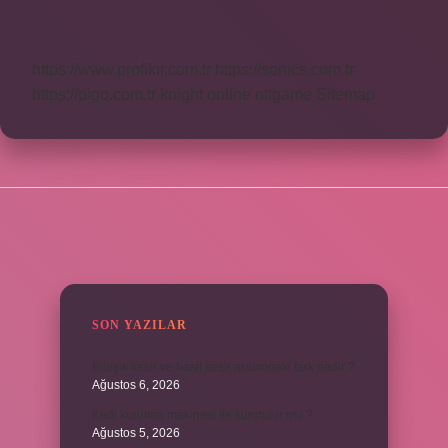
Kalın
Mı
Ince
Mi
https://www.profikir.com.tr
https://sonics.com.tr
https://pigo.com.tr
knight online
nttgame
Sitemap
SIDEBAR
SON YAZILAR
Bileşik kesir ve basit kesir arasındaki fark nedir ?
Ağustos 6, 2026
Kedi kurutma makinesi ile kurutulur mu ?
Ağustos 5, 2026