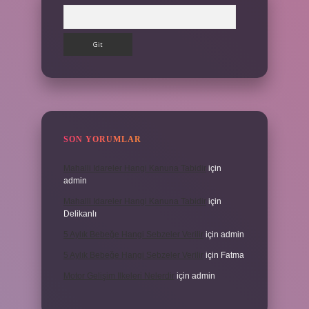
Arama
SON YORUMLAR
Mahalli Idareler Hangi Kanuna Tabidir
için
admin
Mahalli Idareler Hangi Kanuna Tabidir
için
Delikanlı
5 Aylık Bebeğe Hangi Sebzeler Verilir
için
admin
5 Aylık Bebeğe Hangi Sebzeler Verilir
için
Fatma
Motor Gelişim Ilkeleri Nelerdir
için
admin