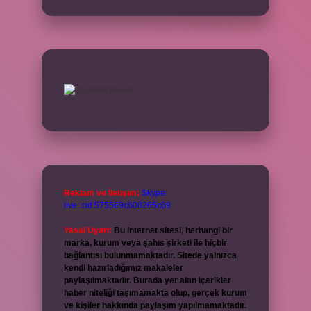
Reklam ve İletişim:
Skype:
live:.cid.575569c608265c69
Yasal Uyarı:
Bu internet sitesi, herhangi bir
marka, kurum veya şahıs şirketi ile hiçbir
bağlantısı bulunmamaktadır. Sitede yalnızca
kendi hazırladığımız makaleler
paylaşılmaktadır. Burada yer alan içerikler
haber niteliği taşımamakta olup, gerçek kurum
ve kişiler hakkında paylaşım yapılmamaktadır.