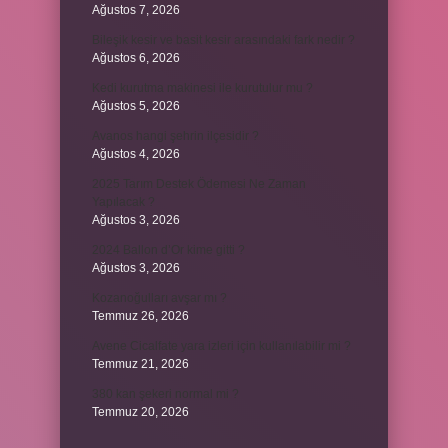
Ağustos 7, 2026
Bileşik kesir ve basit kesir arasındaki fark nedir ?
Ağustos 6, 2026
Kedi kurutma makinesi ile kurutulur mu ?
Ağustos 5, 2026
Avanos hangi şehrin ilçesidir ?
Ağustos 4, 2026
2025 Tarım Destek Ödemesi Ne Zaman
Yapılacak ?
Ağustos 3, 2026
2024 Ballon d’Or kime gitti ?
Ağustos 3, 2026
Kozanoğulları avşar mı ?
Temmuz 26, 2026
Avene Cicalfate yara izleri için kullanılabilir mi ?
Temmuz 21, 2026
380 kan şekeri normal mi ?
Temmuz 20, 2026