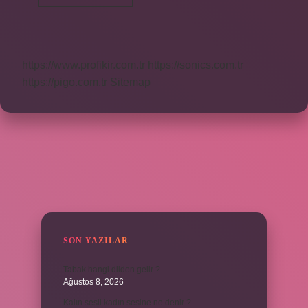
Enerjisi
Ac
Mi
Dc
Mi
https://www.profikir.com.tr
https://sonics.com.tr
https://pigo.com.tr
Sitemap
SIDEBAR
SON YAZILAR
Tabak hangi dilden gelir ?
Ağustos 8, 2026
Kalın sesli kadın sesine ne denir ?