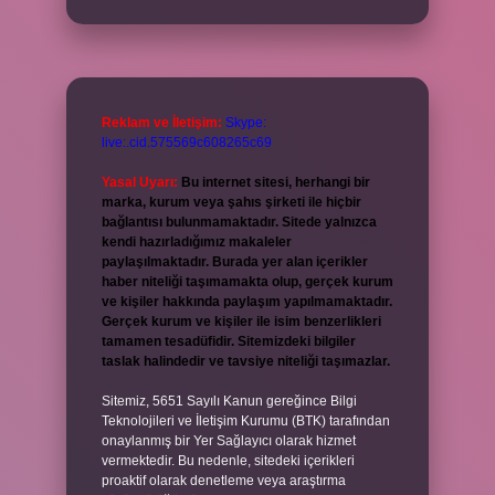
Reklam ve İletişim:
Skype:
live:.cid.575569c608265c69
Yasal Uyarı:
Bu internet sitesi, herhangi bir
marka, kurum veya şahıs şirketi ile hiçbir
bağlantısı bulunmamaktadır. Sitede yalnızca
kendi hazırladığımız makaleler
paylaşılmaktadır. Burada yer alan içerikler
haber niteliği taşımamakta olup, gerçek kurum
ve kişiler hakkında paylaşım yapılmamaktadır.
Gerçek kurum ve kişiler ile isim benzerlikleri
tamamen tesadüfidir. Sitemizdeki bilgiler
taslak halindedir ve tavsiye niteliği taşımazlar.
Sitemiz, 5651 Sayılı Kanun gereğince Bilgi
Teknolojileri ve İletişim Kurumu (BTK) tarafından
onaylanmış bir Yer Sağlayıcı olarak hizmet
vermektedir. Bu nedenle, sitedeki içerikleri
proaktif olarak denetleme veya araştırma