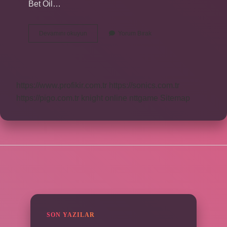
Bet Oil…
Doğal
Devamını okuyun
Yorum Bırak
Şeyler
Nelerdir
https://www.profikir.com.tr
https://sonics.com.tr
https://pigo.com.tr
knight online
nttgame
Sitemap
SIDEBAR
SON YAZILAR