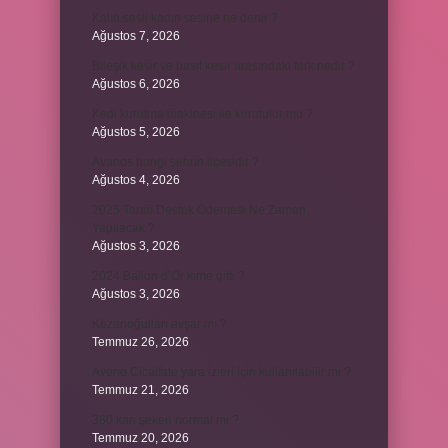
Kalın sesli kadın sesine ne denir ?
Ağustos 7, 2026
Bileşik kesir ve basit kesir arasındaki fark nedir ?
Ağustos 6, 2026
Kedi kurutma makinesi ile kurutulur mu ?
Ağustos 5, 2026
Avanos hangi şehrin ilçesidir ?
Ağustos 4, 2026
2025 Tarım Destek Ödemesi Ne Zaman
Yapılacak ?
Ağustos 3, 2026
2024 Ballon d’Or kime gitti ?
Ağustos 3, 2026
Kozanoğulları avşar mı ?
Temmuz 26, 2026
Avene Cicalfate yara izleri için kullanılabilir mi ?
Temmuz 21, 2026
380 kan şekeri normal mi ?
Temmuz 20, 2026