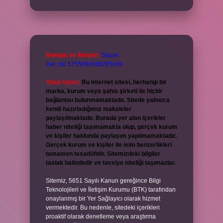
Reklam ve İletişim:
Skype:
live:.cid.575569c608265c69
Yasal Uyarı:
Bu internet sitesi, herhangi bir
marka, kurum veya şahıs şirketi ile hiçbir
bağlantısı bulunmamaktadır. Sitede yalnızca
kendi hazırladığımız makaleler
paylaşılmaktadır. Burada yer alan içerikler
haber niteliği taşımamakta olup, gerçek kurum
ve kişiler hakkında paylaşım yapılmamaktadır.
Gerçek kurum ve kişiler ile isim benzerlikleri
tamamen tesadüfidir. Sitemizdeki bilgiler
taslak halindedir ve tavsiye niteliği taşımazlar.
Sitemiz, 5651 Sayılı Kanun gereğince Bilgi
Teknolojileri ve İletişim Kurumu (BTK) tarafından
onaylanmış bir Yer Sağlayıcı olarak hizmet
vermektedir. Bu nedenle, sitedeki içerikleri
proaktif olarak denetleme veya araştırma