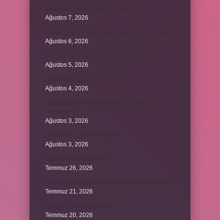
Kalın sesli kadın sesine ne denir ?
Ağustos 7, 2026
Bileşik kesir ve basit kesir arasındaki fark nedir ?
Ağustos 6, 2026
Kedi kurutma makinesi ile kurutulur mu ?
Ağustos 5, 2026
Avanos hangi şehrin ilçesidir ?
Ağustos 4, 2026
2025 Tarım Destek Ödemesi Ne Zaman
Yapılacak ?
Ağustos 3, 2026
2024 Ballon d’Or kime gitti ?
Ağustos 3, 2026
Kozanoğulları avşar mı ?
Temmuz 26, 2026
Avene Cicalfate yara izleri için kullanılabilir mi ?
Temmuz 21, 2026
380 kan şekeri normal mi ?
Temmuz 20, 2026