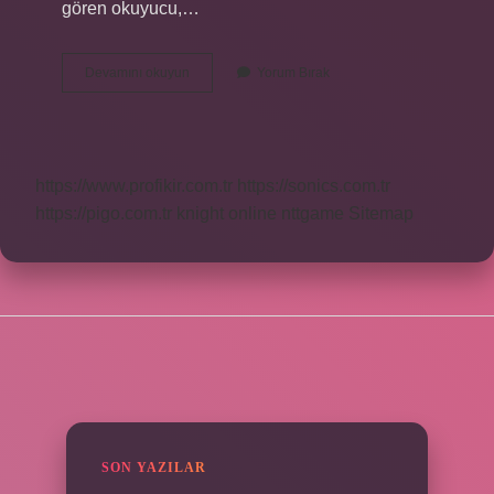
gören okuyucu,…
Noktalama
Devamını okuyun
Yorum Bırak
Işaretleri
Ilk
Kim
https://www.profikir.com.tr
https://sonics.com.tr
https://pigo.com.tr
knight online
nttgame
Sitemap
SIDEBAR
SON YAZILAR