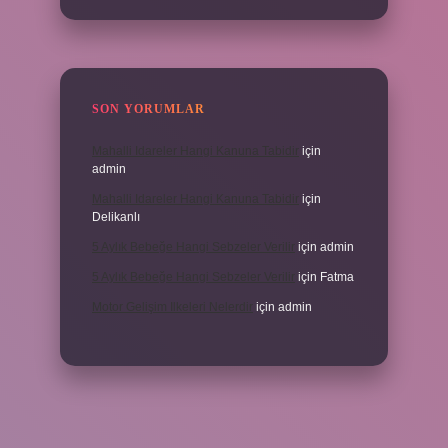
SON YORUMLAR
Mahalli Idareler Hangi Kanuna Tabidir
için
admin
Mahalli Idareler Hangi Kanuna Tabidir
için
Delikanlı
5 Aylık Bebeğe Hangi Sebzeler Verilir
için
admin
5 Aylık Bebeğe Hangi Sebzeler Verilir
için
Fatma
Motor Gelişim Ilkeleri Nelerdir
için
admin