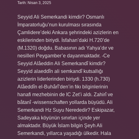
Tarih: Nisan 3, 2025
Seyyid Ali Semerkandi kimdir? Osmanlı
İmparatorluğu’nun kurulması sırasında
Çamlidere’deki Ankara şehrindeki azizlerin en
eskilerinden biriydi. İsfahan’daki H.720’de
(M.1320) doğdu. Babasının adı Yahya’dır ve
nesilleri Peygamber’e dayanmaktadır. -Ce
Seyyid Alâeddin Ali Semerkandî kimdir?
Seyyid alaeddîn ali semkandî kutsallığı
azizlerin liderlerinden biriydi. 1330 (h.730)
Alâeddîn el-Buhârî’den’in fıkı bilginlerinin
hanafi mezhebinin de IC Zet’i aldı. Zahirî ve
bâtanî -wissenschaften yollarda büyüdü. Ali
Semerkandi Hz Suyu Nerededir? Eskipazar,
Sadeyaka köyünün sınırları içinde yer
almaktadır. Büyük İslam bilgin Şeyh Ali
Semerkandi, yıllarca yaşadığı ülkedir. Hala