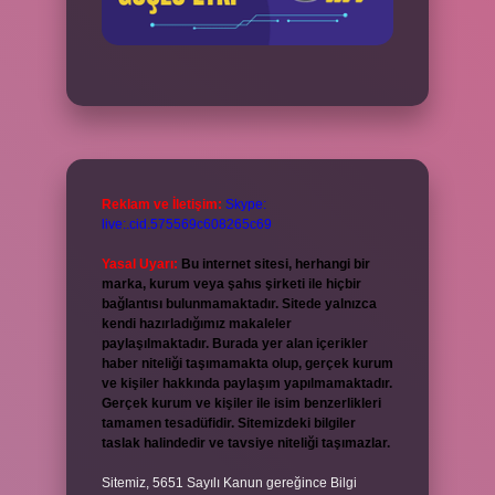
Reklam ve İletişim:
Skype:
live:.cid.575569c608265c69
Yasal Uyarı:
Bu internet sitesi, herhangi bir
marka, kurum veya şahıs şirketi ile hiçbir
bağlantısı bulunmamaktadır. Sitede yalnızca
kendi hazırladığımız makaleler
paylaşılmaktadır. Burada yer alan içerikler
haber niteliği taşımamakta olup, gerçek kurum
ve kişiler hakkında paylaşım yapılmamaktadır.
Gerçek kurum ve kişiler ile isim benzerlikleri
tamamen tesadüfidir. Sitemizdeki bilgiler
taslak halindedir ve tavsiye niteliği taşımazlar.
Sitemiz, 5651 Sayılı Kanun gereğince Bilgi