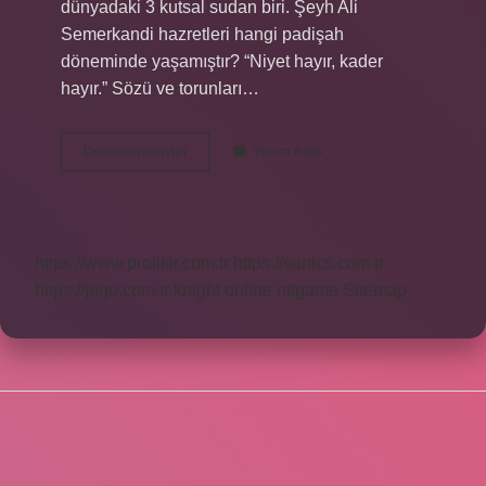
dünyadaki 3 kutsal sudan biri. Şeyh Ali
Semerkandi hazretleri hangi padişah
döneminde yaşamıştır? “Niyet hayır, kader
hayır.” Sözü ve torunları…
Şeyh
Devamını okuyun
Yorum Bırak
Ali
Semerkandi
Hangi
Cemaat
https://www.profikir.com.tr
https://sonics.com.tr
https://pigo.com.tr
knight online
nttgame
Sitemap
SIDEBAR