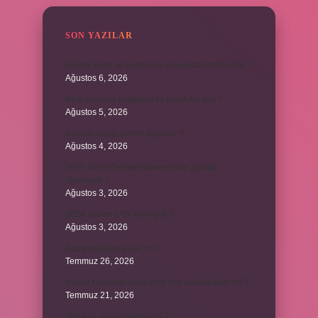
SON YAZILAR
Bileşik kesir ve basit kesir arasındaki fark nedir ?
Ağustos 6, 2026
Kedi kurutma makinesi ile kurutulur mu ?
Ağustos 5, 2026
Avanos hangi şehrin ilçesidir ?
Ağustos 4, 2026
2025 Tarım Destek Ödemesi Ne Zaman
Yapılacak ?
Ağustos 3, 2026
2024 Ballon d’Or kime gitti ?
Ağustos 3, 2026
Kozanoğulları avşar mı ?
Temmuz 26, 2026
Avene Cicalfate yara izleri için kullanılabilir mi ?
Temmuz 21, 2026
380 kan şekeri normal mi ?