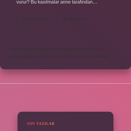
vurur? Bu kasılmalar anne tarafından…
Gerçek
Devamını okuyun
Yorum Bırak
Kasılma
Nasıl
Olur
https://www.profikir.com.tr
https://sonics.com.tr
https://pigo.com.tr
knight online
nttgame
Sitemap
SIDEBAR
SON YAZILAR