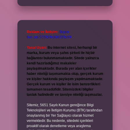
Reklam ve İletişim:
Skype:
live:.cid.575569c608265c69
Yasal Uyarı:
Bu internet sitesi, herhangi bir
marka, kurum veya şahıs şirketi ile hiçbir
bağlantısı bulunmamaktadır. Sitede yalnızca
kendi hazırladığımız makaleler
paylaşılmaktadır. Burada yer alan içerikler
haber niteliği taşımamakta olup, gerçek kurum
ve kişiler hakkında paylaşım yapılmamaktadır.
Gerçek kurum ve kişiler ile isim benzerlikleri
tamamen tesadüfidir. Sitemizdeki bilgiler
taslak halindedir ve tavsiye niteliği taşımazlar.
Sitemiz, 5651 Sayılı Kanun gereğince Bilgi
Teknolojileri ve İletişim Kurumu (BTK) tarafından
onaylanmış bir Yer Sağlayıcı olarak hizmet
vermektedir. Bu nedenle, sitedeki içerikleri
proaktif olarak denetleme veya araştırma