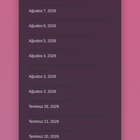
Kalın sesli kadın sesine ne denir ?
Ağustos 7, 2026
Bileşik kesir ve basit kesir arasındaki fark nedir ?
Ağustos 6, 2026
Kedi kurutma makinesi ile kurutulur mu ?
Ağustos 5, 2026
Avanos hangi şehrin ilçesidir ?
Ağustos 4, 2026
2025 Tarım Destek Ödemesi Ne Zaman
Yapılacak ?
Ağustos 3, 2026
2024 Ballon d’Or kime gitti ?
Ağustos 3, 2026
Kozanoğulları avşar mı ?
Temmuz 26, 2026
Avene Cicalfate yara izleri için kullanılabilir mi ?
Temmuz 21, 2026
380 kan şekeri normal mi ?
Temmuz 20, 2026