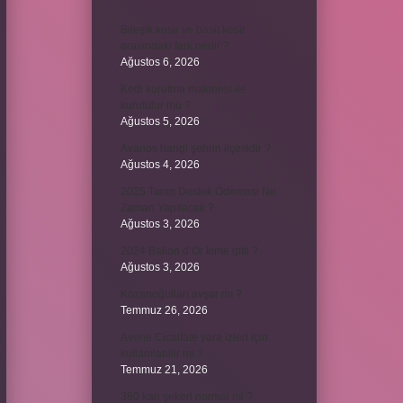
Bileşik kesir ve basit kesir
arasındaki fark nedir ?
Ağustos 6, 2026
Kedi kurutma makinesi ile
kurutulur mu ?
Ağustos 5, 2026
Avanos hangi şehrin ilçesidir ?
Ağustos 4, 2026
2025 Tarım Destek Ödemesi Ne
Zaman Yapılacak ?
Ağustos 3, 2026
2024 Ballon d’Or kime gitti ?
Ağustos 3, 2026
Kozanoğulları avşar mı ?
Temmuz 26, 2026
Avene Cicalfate yara izleri için
kullanılabilir mi ?
Temmuz 21, 2026
380 kan şekeri normal mi ?