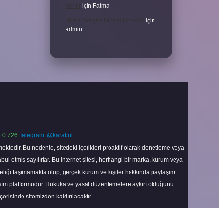
Verilir
için
Fatma
Motor Gelişim Ilkeleri Nelerdir
için
admin
 0 726
Telegram: @karabul
ektedir. Bu nedenle, sitedeki içerikleri proaktif olarak denetleme veya
 etmiş sayılırlar. Bu internet sitesi, herhangi bir marka, kurum veya
niteliği taşımamakta olup, gerçek kurum ve kişiler hakkında paylaşım
laşım platformudur. Hukuka ve yasal düzenlemelere aykırı olduğunu
içerisinde sitemizden kaldırılacaktır.
Scroll