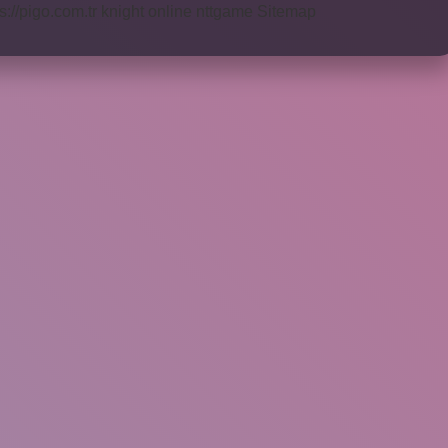
s://pigo.com.tr
knight online
nttgame
Sitemap