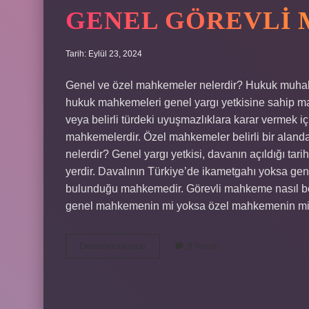
GENEL GÖREVLI
Tarih: Eylül 23, 2024
Genel ve özel mahkemeler nelerdir? Hukuk muhak
hukuk mahkemeleri genel yargı yetkisine sahip mah
veya belirli türdeki uyuşmazlıklara karar vermek i
mahkemelerdir. Özel mahkemeler belirli bir alan
nelerdir? Genel yargı yetkisi, davanın açıldığı tar
yerdir. Davalının Türkiye’de ikametgahı yoksa gene
bulunduğu mahkemedir. Görevli mahkeme nasıl beli
genel mahkemenin mi yoksa özel mahkemenin mi yar
Genel
Devamını okuyun
8 Yorum
Görevli
Mahkeme
Nedir