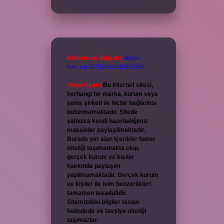
Reklam ve İletişim:
Skype:
live:.cid.575569c608265c69
Yasal Uyarı:
Bu internet sitesi,
herhangi bir marka, kurum veya
şahıs şirketi ile hiçbir bağlantısı
bulunmamaktadır. Sitede
yalnızca kendi hazırladığımız
makaleler paylaşılmaktadır.
Burada yer alan içerikler haber
niteliği taşımamakta olup,
gerçek kurum ve kişiler
hakkında paylaşım
yapılmamaktadır. Gerçek kurum
ve kişiler ile isim benzerlikleri
tamamen tesadüfidir.
Sitemizdeki bilgiler taslak
halindedir ve tavsiye niteliği
taşımazlar.