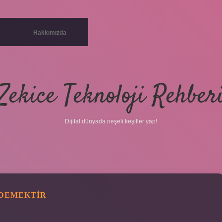
Hakkımızda
Zekice Teknoloji Rehber
Dijital dünyada neşeli keşifler yap!
 DEMEKTIR