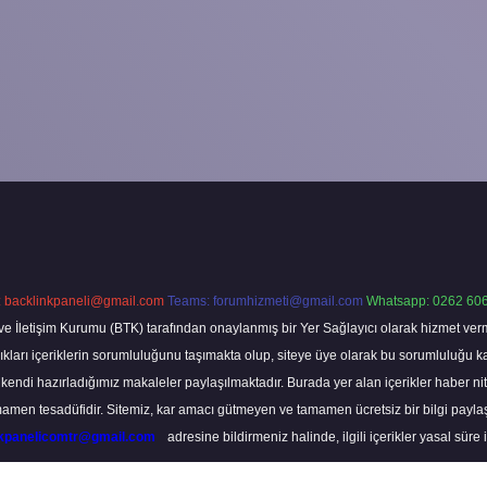
:
backlinkpaneli@gmail.com
Teams:
forumhizmeti@gmail.com
Whatsapp: 0262 606
ve İletişim Kurumu (BTK) tarafından onaylanmış bir Yer Sağlayıcı olarak hizmet verm
rı içeriklerin sorumluluğunu taşımakta olup, siteye üye olarak bu sorumluluğu kabul
a kendi hazırladığımız makaleler paylaşılmaktadır. Burada yer alan içerikler haber 
tamamen tesadüfidir. Sitemiz, kar amacı gütmeyen ve tamamen ücretsiz bir bilgi pay
nkpanelicomtr@gmail.com
adresine bildirmeniz halinde, ilgili içerikler yasal süre 