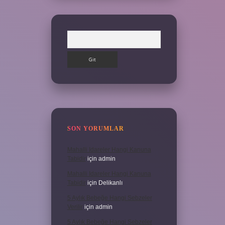
Arama
SON YORUMLAR
Mahalli Idareler Hangi Kanuna
Tabidir
için
admin
Mahalli Idareler Hangi Kanuna
Tabidir
için
Delikanlı
5 Aylık Bebeğe Hangi Sebzeler
Verilir
için
admin
5 Aylık Bebeğe Hangi Sebzeler