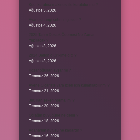
Kedi kurutma makinesi ile kurutulur mu ?
Ağustos 5, 2026
Avanos hangi şehrin ilçesidir ?
Ağustos 4, 2026
2025 Tarım Destek Ödemesi Ne Zaman
Yapılacak ?
Ağustos 3, 2026
2024 Ballon d’Or kime gitti ?
Ağustos 3, 2026
Kozanoğulları avşar mı ?
Temmuz 26, 2026
Avene Cicalfate yara izleri için kullanılabilir mi ?
Temmuz 21, 2026
380 kan şekeri normal mi ?
Temmuz 20, 2026
Oğlağın büyüğüne ne denir ?
Temmuz 18, 2026
Adana’nın nüfusu ne kadardır ?
Temmuz 16, 2026